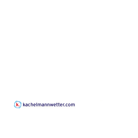
und der Umgebung
16.08.2026
11:00 Uhr
nordwestlich von
Gera“
Kirche Gera-
Frankenthal, Am Gerberg,
07548 Gera
Konzert: Kraftsdorfer
Musiksommer:
Leonard Cohen
Programm mit Tom
16.08.2026
17:00 Uhr
Horn aus Weimar
07586 Kraftsdorf,
Kirchsteig 1, St Peter &
Paul Kirche
Gottesdienst im
Seniorenheim
Harpersdorf
20.08.2026
09:30 Uhr
Seniorenwohnanlage
"Wohnen Plus",