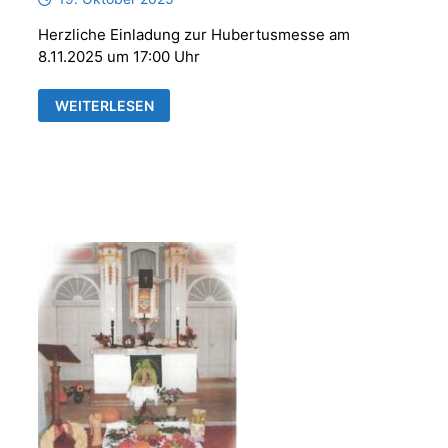
Herzliche Einladung zur Hubertusmesse am
8.11.2025 um 17:00 Uhr
HUBERTUSMESSE
WEITERLESEN
MIT
DER
PARFORCEHORNGRUPPE
„REUSS
´SCHE
JÄGER