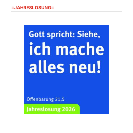
Harpersdorfer Str. 96a,
=JAHRESLOSUNG=
07586 Kraftsdorf
Frankenthal - Offene
Kirche mit
Bilderausstellung:
„Kirchen aus Gera
und der Umgebung
22.08.2026
11:00 Uhr
nordwestlich von
Gera“
Kirche Gera-
Frankenthal, Am Gerberg,
07548 Gera
Zentraler
Familiengottesdienst
zum
Schuljahresbeginn in
23.08.2026
10:00 Uhr
Rüdersdorf
Ev. Pfarrkirche
Rüdersdorf, Rüdersdorf