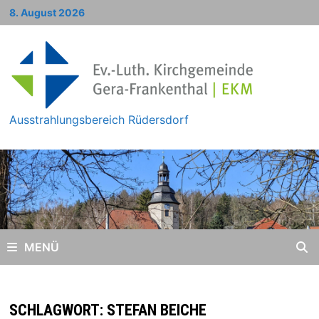
Zum
8. August 2026
Inhalt
springen
Ausstrahlungsbereich Rüdersdorf
MENÜ
SCHLAGWORT:
STEFAN BEICHE