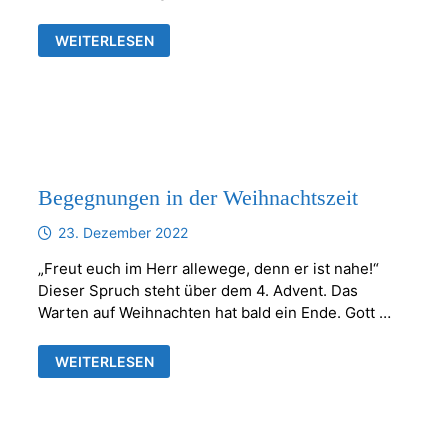
WIR
WEITERLESEN
FEIERN
HUBERTUSMESSE
Begegnungen in der Weihnachtszeit
23. Dezember 2022
„Freut euch im Herr allewege, denn er ist nahe!“
Dieser Spruch steht über dem 4. Advent. Das
Warten auf Weihnachten hat bald ein Ende. Gott …
BEGEGNUNGEN
WEITERLESEN
IN
DER
WEIHNACHTSZEIT