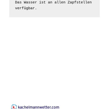
Bilderausstellung:
Das Wasser ist an allen Zapfstellen 
„Kirchen aus Gera
verfügbar.
und der Umgebung
16.08.2026
11:00 Uhr
nordwestlich von
Gera“
Kirche Gera-
Frankenthal, Am Gerberg,
07548 Gera
Konzert: Kraftsdorfer
Musiksommer:
Leonard Cohen
Programm mit Tom
16.08.2026
17:00 Uhr
Horn aus Weimar
07586 Kraftsdorf,
Kirchsteig 1, St Peter &
Paul Kirche
Gottesdienst im
Seniorenheim
Harpersdorf