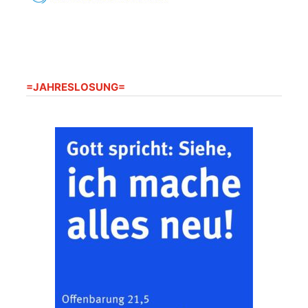
20.08.2026
09:30 Uhr
Seniorenwohnanlage
"Wohnen Plus",
Harpersdorfer Str. 96a,
07586 Kraftsdorf
Frankenthal - Offene
=JAHRESLOSUNG=
Kirche mit
Bilderausstellung:
„Kirchen aus Gera
und der Umgebung
22.08.2026
11:00 Uhr
nordwestlich von
Gera“
Kirche Gera-
Frankenthal, Am Gerberg,
07548 Gera
Zentraler
Familiengottesdienst
zum
Schuljahresbeginn in
23.08.2026
10:00 Uhr
Rüdersdorf