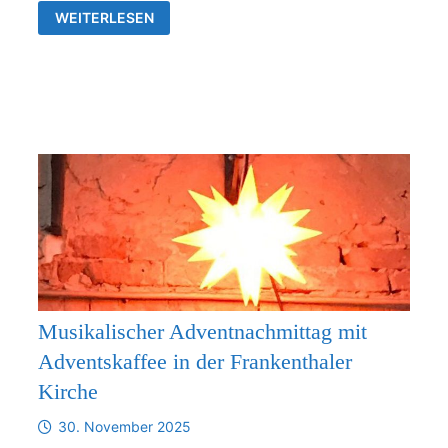
VERBINDLICHE
WEITERLESEN
ZUSAMMENARBEIT
ZWISCHEN
DER
KIRCHGEMEINDE
FRANKENTHAL
UND
DER
KIRCHENGEMEINDE
RÜDERSDORF-
KRAFTSDORF
AB
1.1.2026
Musikalischer Adventnachmittag mit
Adventskaffee in der Frankenthaler
Kirche
30. November 2025