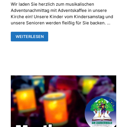
Wir laden Sie herzlich zum musikalischen
Adventsnachmittag mit Adventskaffee in unsere
Kirche ein! Unsere Kinder vom Kindersamstag und
unsere Senioren werden fleißig für Sie backen. …
MUSIKALISCHER
WEITERLESEN
ADVENTNACHMITTAG
MIT
ADVENTSKAFFEE
IN
DER
FRANKENTHALER
KIRCHE