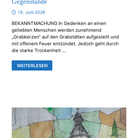
Gegenstände
19. Juni 2026
BEKANNTMACHUNG In Gedenken an einen
geliebten Menschen werden zunehmend
„Grabkerzen“ auf den Grabstätten aufgestellt und
mit offenem Feuer entzündet. Jedoch geht durch
die starke Trockenheit …
KERZEN
WEITERLESEN
ODER
ANDERE
BRENNBARE
GEGENSTÄNDE