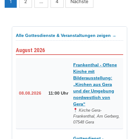
Seitennummerierung
1
2
…
4
Nächste
der
Beiträge
Alle Gottesdienste & Veranstaltungen zeigen →
August 2026
Frankenthal - Offene
Kirche mit
Bilderausstellung:
„Kirchen aus Gera
und der Umgebung
08.08.2026
11:00 Uhr
nordwestlich von
Gera“
Kirche Gera-
Frankenthal, Am Gerberg,
07548 Gera
Gottesdienst -