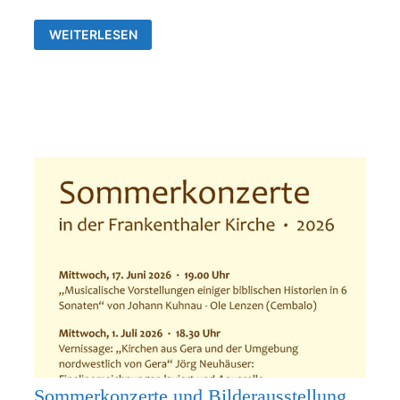
AUSSTELLUNG
WEITERLESEN
VON
JÖRG
NEUHÄUSER
IN
DER
ALLERHEILIGENKIRCHE
FRANKENTHAL
Sommerkonzerte und Bilderausstellung