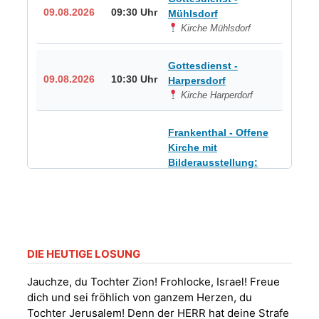
09.08.2026
09:30 Uhr
Mühlsdorf
Kirche Mühlsdorf
Gottesdienst -
09.08.2026
10:30 Uhr
Harpersdorf
Kirche Harperdorf
Frankenthal - Offene
Kirche mit
Bilderausstellung:
„Kirchen aus Gera
und der Umgebung
09.08.2026
11:00 Uhr
nordwestlich von
Gera“
Kirche Gera-
Frankenthal, Am Gerberg,
DIE HEUTIGE LOSUNG
07548 Gera
Jauchze, du Tochter Zion! Frohlocke, Israel! Freue
dich und sei fröhlich von ganzem Herzen, du
Sommerkonzert -
Tochter Jerusalem! Denn der HERR hat deine Strafe
„Sommerorgel“