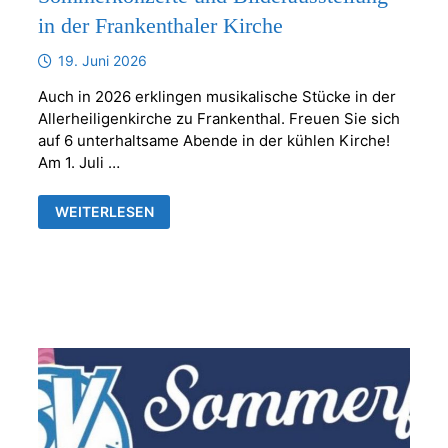
in der Frankenthaler Kirche
19. Juni 2026
Auch in 2026 erklingen musikalische Stücke in der
Allerheiligenkirche zu Frankenthal. Freuen Sie sich
auf 6 unterhaltsame Abende in der kühlen Kirche!
Am 1. Juli …
SOMMERKONZERTE
WEITERLESEN
UND
BILDERAUSSTELLUNG
IN
DER
FRANKENTHALER
KIRCHE