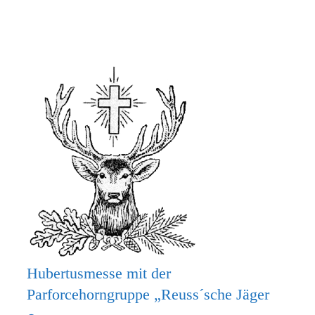
MACH
MIT
BEIM
KRIPPENSPIEL!
Hubertusmesse mit der
Parforcehorngruppe „Reuss´sche Jäger