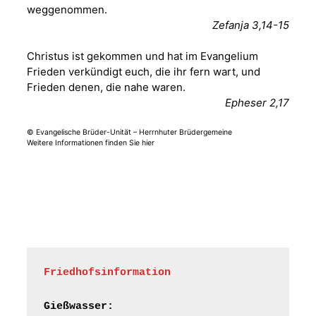
weggenommen.
Fröhliche
Zefanja 3,14-15
Orgelstücke und
12.08.2026
19:00 Uhr
Lieder zum Mitsingen
Christus ist gekommen und hat im Evangelium
Kirche Gera-
Frankenthal, Am Gerberg,
Frieden verkündigt euch, die ihr fern wart, und
07548 Gera
Frieden denen, die nahe waren.
Epheser 2,17
Frankenthal - Offene
© Evangelische Brüder-Unität – Herrnhuter Brüdergemeine
Kirche mit
Weitere Informationen finden Sie hier
Bilderausstellung:
„Kirchen aus Gera
und der Umgebung
15.08.2026
11:00 Uhr
nordwestlich von
Gera“
Kirche Gera-
Frankenthal, Am Gerberg,
07548 Gera
Friedhofsinformation
Frankenthal - Offene
Kirche mit
Gießwasser: