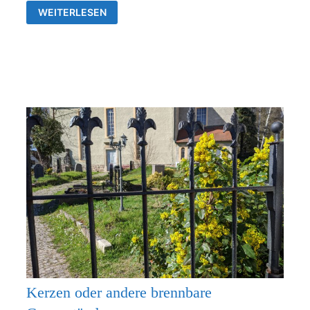
GOTTESDIENSTE
WEITERLESEN
&
VERANSTALTUNGEN
DER
EV.
KIRCHENGEMEINDEN
FRANKENTHAL
UND
RÜDERSDORF-
KRAFTSDORF
Kerzen oder andere brennbare