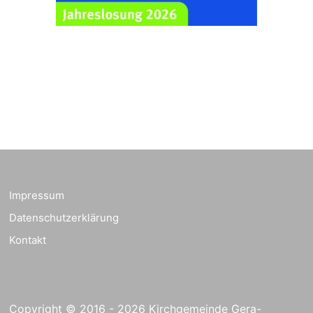
Ev. Pfarrkirche
Rüdersdorf, Rüdersdorf
30, 07586 Kraftsdorf
Frankenthal - Offene
Kirche mit
Bilderausstellung:
„Kirchen aus Gera
und der Umgebung
23.08.2026
11:00 Uhr
nordwestlich von
Gera“
Kirche Gera-
Frankenthal, Am Gerberg,
Impressum
07548 Gera
Datenschutzerklärung
Kreativnachmittag für
Kontakt
Klein & Groß
26.08.2026
16:00 Uhr
Ev. Pfarramt
Rüdersdorf 30, 07586
Kraftsdorf
Copyright © 2016 - 2026 Kirchgemeinde Gera-