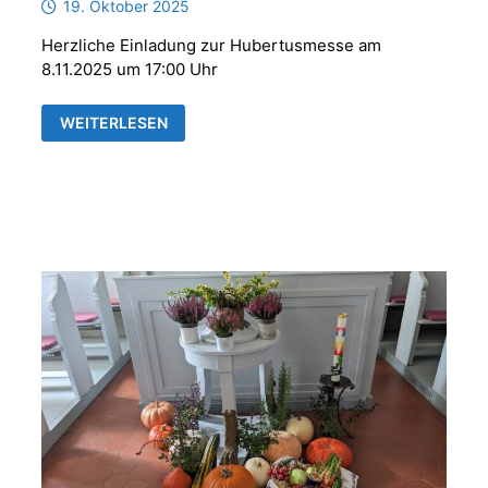
19. Oktober 2025
Herzliche Einladung zur Hubertusmesse am
8.11.2025 um 17:00 Uhr
HUBERTUSMESSE
WEITERLESEN
MIT
DER
PARFORCEHORNGRUPPE
„REUSS
´SCHE
JÄGER