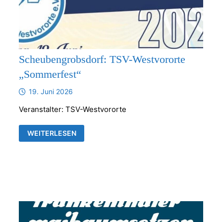
Scheubengrobsdorf: TSV-Westvororte
„Sommerfest“
19. Juni 2026
Veranstalter: TSV-Westvororte
SCHEUBENGROBSDORF:
WEITERLESEN
TSV-
WESTVORORTE
„SOMMERFEST“