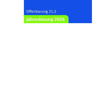
Kraftsdorf
26.08.2026
19:00 Uhr
Sommerkonzert - „Ein
Liederabend“
Kirche Gera-Frankenthal, Am
Gerberg, 07548 Gera
29.08.2026
11:00 Uhr
Frankenthal - Offene Kirche mit
Bilderausstellung: „Kirchen aus
Gera und der Umgebung
nordwestlich von Gera“
Kirche Gera-Frankenthal, Am
Gerberg, 07548 Gera
30.08.2026
09:30 Uhr
Gottesdienst in Mühlsdorf
Evang. Kirche in 07586 Mühlsdorf