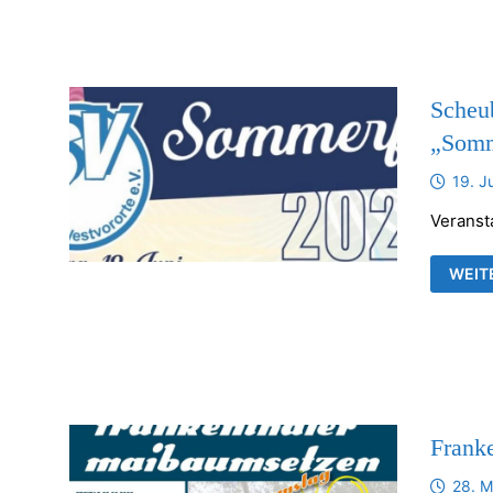
FRAN
KIRC
Scheu
„Somm
19. J
Veranst
SCHE
WEIT
TSV-
WEST
„SOM
Frank
28. M