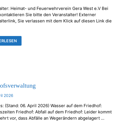
alter: Heimat- und Feuerwehrverein Gera West e.V Bei
ontaktieren Sie bitte den Veranstalter! Externer
lterlink, Sie verlassen mit dem Klick auf diesen Link die
KENTHALER
ERLESEN
AUMSETZEN
hofsverwaltung
ril 2026
s: (Stand: 06. April 2026) Wasser auf dem Friedhof:
szeiten Friedhof: Abfall auf dem Friedhof: Leider kommt
ehrt vor, dass Abfälle an Wegerändern abgelagert …