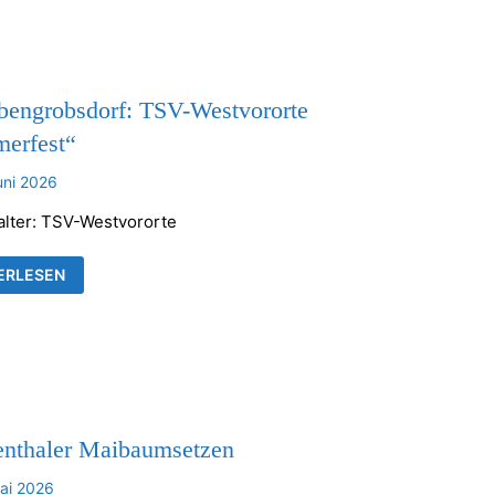
KENTHALER
HE
bengrobsdorf: TSV-Westvororte
erfest“
uni 2026
alter: TSV-Westvororte
UBENGROBSDORF:
ERLESEN
VORORTE
MERFEST“
enthaler Maibaumsetzen
ai 2026