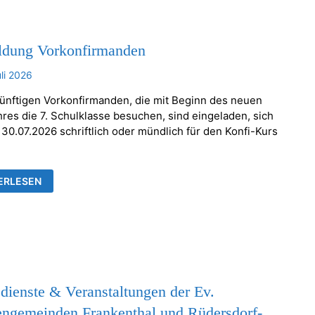
dung Vorkonfirmanden
uli 2026
künftigen Vorkonfirmanden, die mit Beginn des neuen
hres die 7. Schulklasse besuchen, sind eingeladen, sich
 30.07.2026 schriftlich oder mündlich für den Konfi-Kurs
LDUNG
ERLESEN
ONFIRMANDEN
dienste & Veranstaltungen der Ev.
engemeinden Frankenthal und Rüdersdorf-