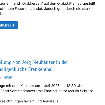
zunehmend „Grabkerzen“ auf den Grabstätten aufgestellt
 offenem Feuer entzündet. Jedoch geht durch die starke
heit …
EN
ERLESEN
RE
NBARE
NSTÄNDE
llung von Jörg Neuhäuser in der
eiligenkirche Frankenthal
uni 2026
age mit dem Künstler am 1. Juli 2026 um 18:30 Uhr,
eßend Sommerkonzert mit Fahrradkantor Martin Schulze
erzeichnungen laviert und Aquarelle