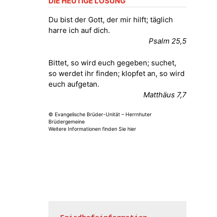
DIE HEUTIGE LOSUNG
Fröhliche Orgelstücke und Lieder
zum Mitsingen
Du bist der Gott, der mir hilft; täglich
Kirche Gera-Frankenthal, Am
harre ich auf dich.
Gerberg, 07548 Gera
Psalm 25,5
15.08.2026
11:00 Uhr
Bittet, so wird euch gegeben; suchet,
Frankenthal - Offene Kirche mit
so werdet ihr finden; klopfet an, so wird
Bilderausstellung: „Kirchen aus
euch aufgetan.
Gera und der Umgebung
Matthäus 7,7
nordwestlich von Gera“
Kirche Gera-Frankenthal, Am
© Evangelische Brüder-Unität – Herrnhuter
Gerberg, 07548 Gera
Brüdergemeine
Weitere Informationen finden Sie hier
16.08.2026
11:00 Uhr
Frankenthal - Offene Kirche mit
Bilderausstellung: „Kirchen aus
Gera und der Umgebung
nordwestlich von Gera“
Kirche Gera-Frankenthal, Am
Gerberg, 07548 Gera