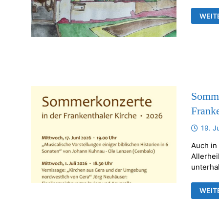
AUSS
WEIT
VON
JÖRG
NEUH
IN
DER
ALLE
FRAN
Sommer
Franke
19. J
Auch in
Allerhei
unterha
SOMM
WEIT
UND
BILD
IN
DER