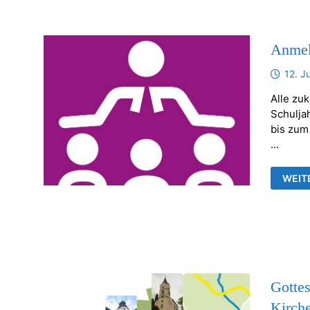
Anmel
12. J
Alle zu
Schulja
bis zum
…
ANME
WEIT
VORK
Gottes
Kirch