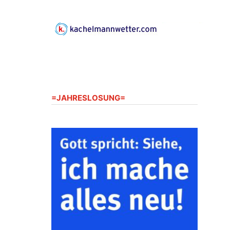
Gerberg, 07548 Gera
23.08.2026
10:00 Uhr
Zentraler Familiengottesdienst
zum Schuljahresbeginn in
Rüdersdorf
Ev. Pfarrkirche Rüdersdorf,
Rüdersdorf 30, 07586 Kraftsdorf
=JAHRESLOSUNG=
23.08.2026
11:00 Uhr
Frankenthal - Offene Kirche mit
Bilderausstellung: „Kirchen aus
Gera und der Umgebung
nordwestlich von Gera“
Kirche Gera-Frankenthal, Am
Gerberg, 07548 Gera
26.08.2026
16:00 Uhr
Kreativnachmittag für Klein &
Groß
Ev. Pfarramt Rüdersdorf 30, 07586