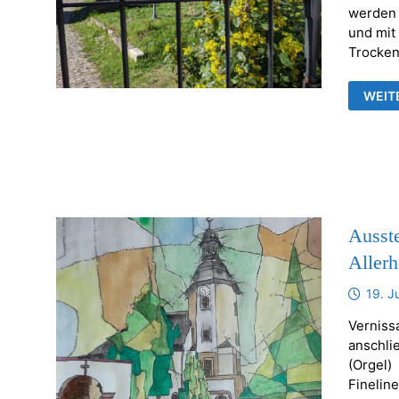
werden 
und mit
Trocken
KERZ
WEIT
ODER
ANDE
BREN
GEGE
Ausste
Allerh
19. J
Verniss
anschli
(Orgel)
Finelin