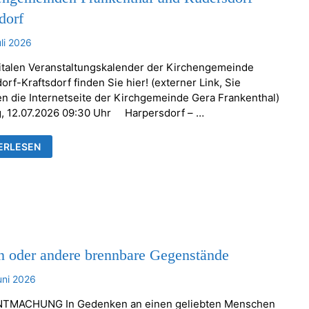
dorf
uli 2026
italen Veranstaltungskalender der Kirchengemeinde
rf-Kraftsdorf finden Sie hier! (externer Link, Sie
en die Internetseite der Kirchgemeinde Gera Frankenthal)
, 12.07.2026 09:30 Uhr Harpersdorf – …
ESDIENSTE
ERLESEN
NSTALTUNGEN
HENGEMEINDEN
KENTHAL
RSDORF-
TSDORF
n oder andere brennbare Gegenstände
uni 2026
TMACHUNG In Gedenken an einen geliebten Menschen