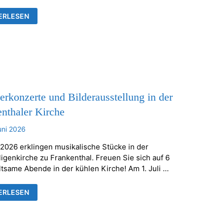
TELLUNG
ERLESEN
ÄUSER
RHEILIGENKIRCHE
KENTHAL
konzerte und Bilderausstellung in der
nthaler Kirche
uni 2026
 2026 erklingen musikalische Stücke in der
ligenkirche zu Frankenthal. Freuen Sie sich auf 6
ltsame Abende in der kühlen Kirche! Am 1. Juli …
ERKONZERTE
ERLESEN
ERAUSSTELLUNG