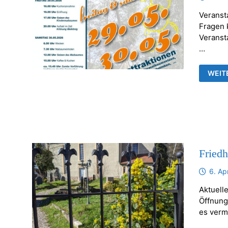
Veranst
Fragen k
Veransta
…
FRAN
WEIT
MAIB
Fried
6. Ap
Aktuelle
Öffnung
es verm