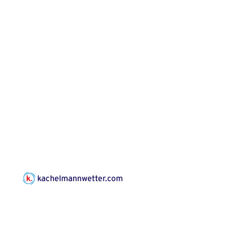
Kirche Gera-
Frankenthal, Am Gerberg,
07548 Gera
Konzert: Kraftsdorfer
Musiksommer:
Leonard Cohen
Programm mit Tom
16.08.2026
17:00 Uhr
Horn aus Weimar
07586 Kraftsdorf,
Kirchsteig 1, St Peter &
Paul Kirche
Gottesdienst im
Seniorenheim
Harpersdorf
20.08.2026
09:30 Uhr
Seniorenwohnanlage
"Wohnen Plus",
Harpersdorfer Str. 96a,
07586 Kraftsdorf