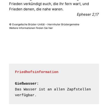
Frankenthal, Am Gerberg,
Frieden verkündigt euch, die ihr fern wart, und
07548 Gera
Frieden denen, die nahe waren.
Epheser 2,17
Frankenthal - Offene
© Evangelische Brüder-Unität – Herrnhuter Brüdergemeine
Kirche mit
Weitere Informationen finden Sie hier
Bilderausstellung:
„Kirchen aus Gera
und der Umgebung
15.08.2026
11:00 Uhr
nordwestlich von
Gera“
Kirche Gera-
Frankenthal, Am Gerberg,
07548 Gera
Friedhofsinformation
Frankenthal - Offene
Kirche mit
Gießwasser:
Bilderausstellung:
Das Wasser ist an allen Zapfstellen 
„Kirchen aus Gera
verfügbar.
und der Umgebung
16.08.2026
11:00 Uhr
nordwestlich von
Gera“