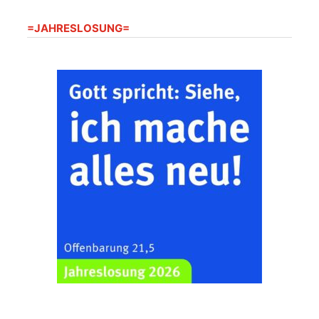
Frankenthal - Offene
=JAHRESLOSUNG=
Kirche mit
Bilderausstellung:
„Kirchen aus Gera
und der Umgebung
22.08.2026
11:00 Uhr
nordwestlich von
Gera“
Kirche Gera-
Frankenthal, Am Gerberg,
07548 Gera
Zentraler
Familiengottesdienst
zum
Schuljahresbeginn in
23.08.2026
10:00 Uhr
Rüdersdorf
Ev. Pfarrkirche
Rüdersdorf, Rüdersdorf
30, 07586 Kraftsdorf