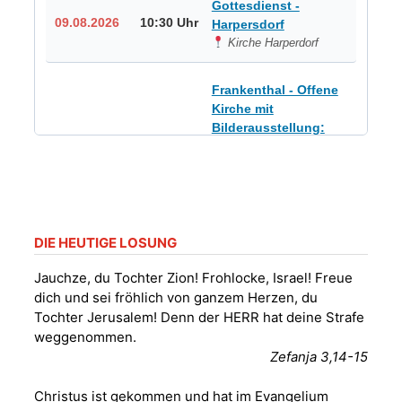
Gottesdienst -
09.08.2026
10:30 Uhr
Harpersdorf
Kirche Harperdorf
Frankenthal - Offene
Kirche mit
Bilderausstellung:
„Kirchen aus Gera
und der Umgebung
09.08.2026
11:00 Uhr
nordwestlich von
Gera“
Kirche Gera-
Frankenthal, Am Gerberg,
DIE HEUTIGE LOSUNG
07548 Gera
Jauchze, du Tochter Zion! Frohlocke, Israel! Freue
dich und sei fröhlich von ganzem Herzen, du
Sommerkonzert -
Tochter Jerusalem! Denn der HERR hat deine Strafe
„Sommerorgel“
weggenommen.
Fröhliche
Zefanja 3,14-15
Orgelstücke und
12.08.2026
19:00 Uhr
Lieder zum Mitsingen
Christus ist gekommen und hat im Evangelium
Kirche Gera-