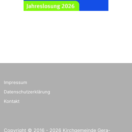
Ev. Pfarrkirche
Rüdersdorf, Rüdersdorf
30, 07586 Kraftsdorf
Frankenthal - Offene
Kirche mit
Bilderausstellung:
„Kirchen aus Gera
und der Umgebung
23.08.2026
11:00 Uhr
nordwestlich von
Gera“
Kirche Gera-
Frankenthal, Am Gerberg,
Impressum
07548 Gera
Datenschutzerklärung
Kreativnachmittag für
Kontakt
Klein & Groß
26.08.2026
16:00 Uhr
Ev. Pfarramt
Rüdersdorf 30, 07586
Kraftsdorf
Copyright © 2016 - 2026 Kirchgemeinde Gera-