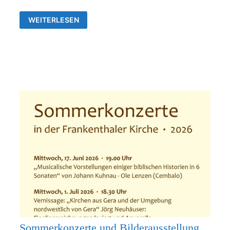
AUSSTELLUNG
WEITERLESEN
VON
JÖRG
NEUHÄUSER
IN
DER
ALLERHEILIGENKIRCHE
FRANKENTHAL
Sommerkonzerte und Bilderausstellung