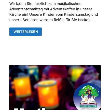
Wir laden Sie herzlich zum musikalischen
Adventsnachmittag mit Adventskaffee in unsere
Kirche ein! Unsere Kinder vom Kindersamstag und
unsere Senioren werden fleißig für Sie backen. …
MUSIKALISCHER
WEITERLESEN
ADVENTNACHMITTAG
MIT
ADVENTSKAFFEE
IN
DER
FRANKENTHALER
KIRCHE