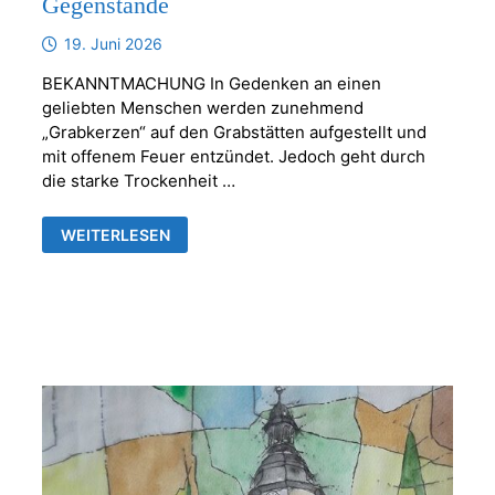
Gegenstände
19. Juni 2026
BEKANNTMACHUNG In Gedenken an einen
geliebten Menschen werden zunehmend
„Grabkerzen“ auf den Grabstätten aufgestellt und
mit offenem Feuer entzündet. Jedoch geht durch
die starke Trockenheit …
KERZEN
WEITERLESEN
ODER
ANDERE
BRENNBARE
GEGENSTÄNDE