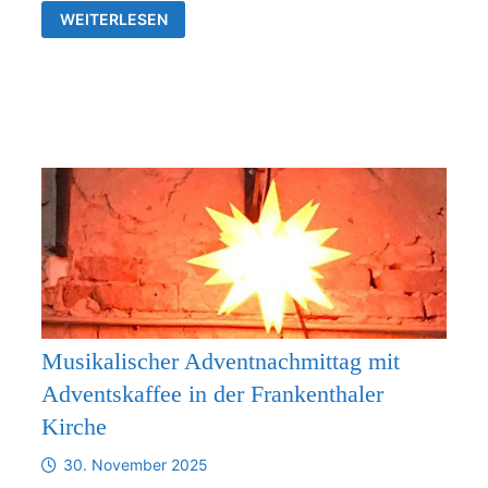
VERBINDLICHE
WEITERLESEN
ZUSAMMENARBEIT
ZWISCHEN
DER
KIRCHGEMEINDE
FRANKENTHAL
UND
DER
KIRCHENGEMEINDE
RÜDERSDORF-
KRAFTSDORF
AB
1.1.2026
Musikalischer Adventnachmittag mit
Adventskaffee in der Frankenthaler
Kirche
30. November 2025