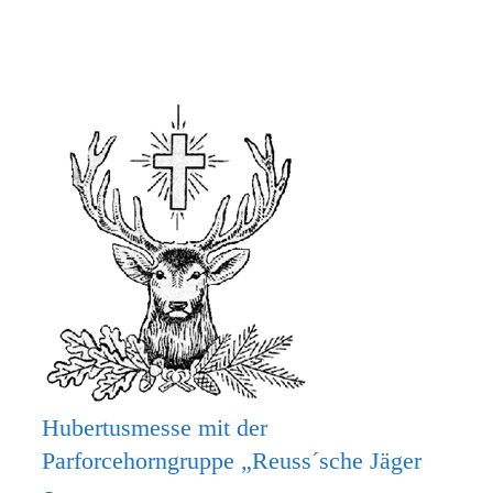
MACH
MIT
BEIM
KRIPPENSPIEL!
Hubertusmesse mit der
Parforcehorngruppe „Reuss´sche Jäger