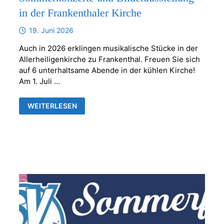
in der Frankenthaler Kirche
19. Juni 2026
Auch in 2026 erklingen musikalische Stücke in der
Allerheiligenkirche zu Frankenthal. Freuen Sie sich
auf 6 unterhaltsame Abende in der kühlen Kirche!
Am 1. Juli …
SOMMERKONZERTE
WEITERLESEN
UND
BILDERAUSSTELLUNG
IN
DER
FRANKENTHALER
KIRCHE