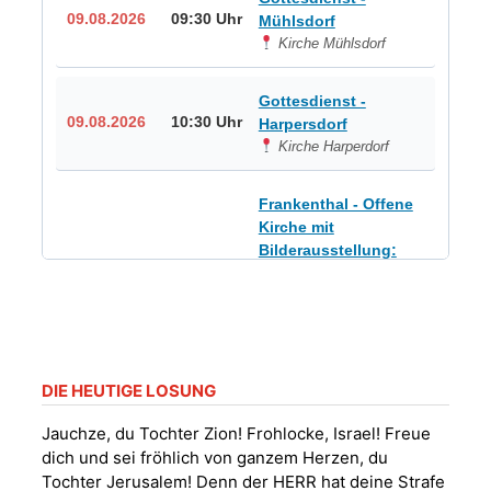
09.08.2026
09:30 Uhr
Mühlsdorf
Kirche Mühlsdorf
Gottesdienst -
09.08.2026
10:30 Uhr
Harpersdorf
Kirche Harperdorf
Frankenthal - Offene
Kirche mit
Bilderausstellung:
„Kirchen aus Gera
und der Umgebung
09.08.2026
11:00 Uhr
nordwestlich von
Gera“
Kirche Gera-
Frankenthal, Am Gerberg,
DIE HEUTIGE LOSUNG
07548 Gera
Jauchze, du Tochter Zion! Frohlocke, Israel! Freue
dich und sei fröhlich von ganzem Herzen, du
Sommerkonzert -
Tochter Jerusalem! Denn der HERR hat deine Strafe
„Sommerorgel“