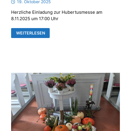
19. Oktober 2025
Herzliche Einladung zur Hubertusmesse am
8.11.2025 um 17:00 Uhr
HUBERTUSMESSE
WEITERLESEN
MIT
DER
PARFORCEHORNGRUPPE
„REUSS
´SCHE
JÄGER