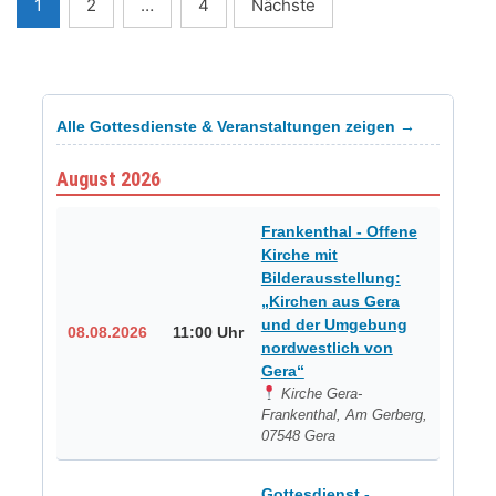
Seitennummerierung
1
2
…
4
Nächste
der
Beiträge
Alle Gottesdienste & Veranstaltungen zeigen →
August 2026
Frankenthal - Offene
Kirche mit
Bilderausstellung:
„Kirchen aus Gera
und der Umgebung
08.08.2026
11:00 Uhr
nordwestlich von
Gera“
Kirche Gera-
Frankenthal, Am Gerberg,
07548 Gera
Gottesdienst -