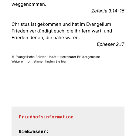
weggenommen.
Fröhliche
Zefanja 3,14-15
Orgelstücke und
12.08.2026
19:00 Uhr
Lieder zum Mitsingen
Christus ist gekommen und hat im Evangelium
Kirche Gera-
Frankenthal, Am Gerberg,
Frieden verkündigt euch, die ihr fern wart, und
07548 Gera
Frieden denen, die nahe waren.
Epheser 2,17
Frankenthal - Offene
© Evangelische Brüder-Unität – Herrnhuter Brüdergemeine
Kirche mit
Weitere Informationen finden Sie hier
Bilderausstellung:
„Kirchen aus Gera
und der Umgebung
15.08.2026
11:00 Uhr
nordwestlich von
Gera“
Kirche Gera-
Frankenthal, Am Gerberg,
07548 Gera
Friedhofsinformation
Frankenthal - Offene
Kirche mit
Gießwasser: