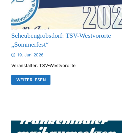
Scheubengrobsdorf: TSV-Westvororte
„Sommerfest“
19. Juni 2026
Veranstalter: TSV-Westvororte
SCHEUBENGROBSDORF:
WEITERLESEN
TSV-
WESTVORORTE
„SOMMERFEST“