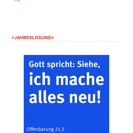
20.08.2026
09:30 Uhr
Seniorenwohnanlage
"Wohnen Plus",
Harpersdorfer Str. 96a,
07586 Kraftsdorf
Frankenthal - Offene
=JAHRESLOSUNG=
Kirche mit
Bilderausstellung:
„Kirchen aus Gera
und der Umgebung
22.08.2026
11:00 Uhr
nordwestlich von
Gera“
Kirche Gera-
Frankenthal, Am Gerberg,
07548 Gera
Zentraler
Familiengottesdienst
zum
Schuljahresbeginn in
23.08.2026
10:00 Uhr
Rüdersdorf