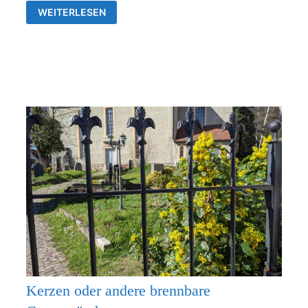
GOTTESDIENSTE
WEITERLESEN
&
VERANSTALTUNGEN
DER
EV.
KIRCHENGEMEINDEN
FRANKENTHAL
UND
RÜDERSDORF-
KRAFTSDORF
Kerzen oder andere brennbare