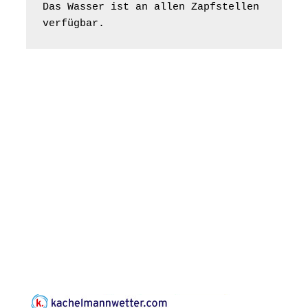
Bilderausstellung:
Das Wasser ist an allen Zapfstellen 
„Kirchen aus Gera
verfügbar.
und der Umgebung
16.08.2026
11:00 Uhr
nordwestlich von
Gera“
Kirche Gera-
Frankenthal, Am Gerberg,
07548 Gera
Konzert: Kraftsdorfer
Musiksommer:
Leonard Cohen
Programm mit Tom
16.08.2026
17:00 Uhr
Horn aus Weimar
07586 Kraftsdorf,
Kirchsteig 1, St Peter &
Paul Kirche
Gottesdienst im
Seniorenheim
Harpersdorf