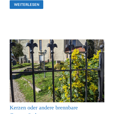
GOTTESDIENSTE
WEITERLESEN
&
VERANSTALTUNGEN
DER
EV.
KIRCHENGEMEINDEN
FRANKENTHAL
UND
RÜDERSDORF-
KRAFTSDORF
Kerzen oder andere brennbare