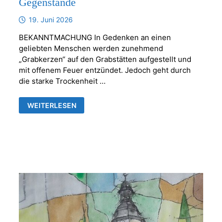
Gegenstände
19. Juni 2026
BEKANNTMACHUNG In Gedenken an einen
geliebten Menschen werden zunehmend
„Grabkerzen“ auf den Grabstätten aufgestellt und
mit offenem Feuer entzündet. Jedoch geht durch
die starke Trockenheit …
KERZEN
WEITERLESEN
ODER
ANDERE
BRENNBARE
GEGENSTÄNDE