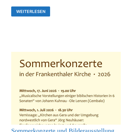
AUSSTELLUNG
WEITERLESEN
VON
JÖRG
NEUHÄUSER
IN
DER
ALLERHEILIGENKIRCHE
FRANKENTHAL
Sommerkonzerte und Bilderausstellung