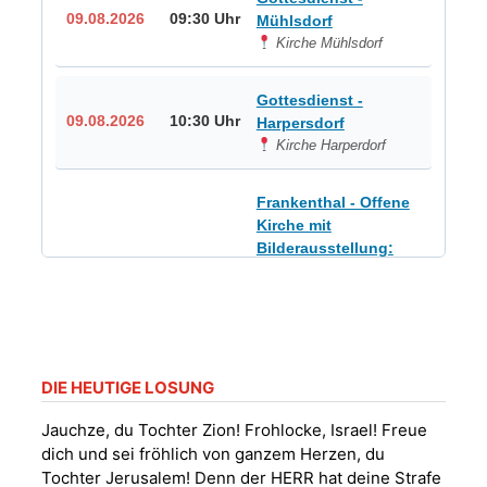
09.08.2026
09:30 Uhr
Mühlsdorf
Kirche Mühlsdorf
Gottesdienst -
09.08.2026
10:30 Uhr
Harpersdorf
Kirche Harperdorf
Frankenthal - Offene
Kirche mit
Bilderausstellung:
„Kirchen aus Gera
und der Umgebung
09.08.2026
11:00 Uhr
nordwestlich von
Gera“
Kirche Gera-
Frankenthal, Am Gerberg,
DIE HEUTIGE LOSUNG
07548 Gera
Jauchze, du Tochter Zion! Frohlocke, Israel! Freue
dich und sei fröhlich von ganzem Herzen, du
Sommerkonzert -
Tochter Jerusalem! Denn der HERR hat deine Strafe
„Sommerorgel“