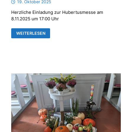
19. Oktober 2025
Herzliche Einladung zur Hubertusmesse am
8.11.2025 um 17:00 Uhr
HUBERTUSMESSE
WEITERLESEN
MIT
DER
PARFORCEHORNGRUPPE
„REUSS
´SCHE
JÄGER