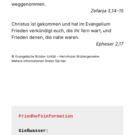
weggenommen.
Fröhliche
Zefanja 3,14-15
Orgelstücke und
12.08.2026
19:00 Uhr
Lieder zum Mitsingen
Christus ist gekommen und hat im Evangelium
Kirche Gera-
Frankenthal, Am Gerberg,
Frieden verkündigt euch, die ihr fern wart, und
07548 Gera
Frieden denen, die nahe waren.
Epheser 2,17
Frankenthal - Offene
© Evangelische Brüder-Unität – Herrnhuter Brüdergemeine
Kirche mit
Weitere Informationen finden Sie hier
Bilderausstellung:
„Kirchen aus Gera
und der Umgebung
15.08.2026
11:00 Uhr
nordwestlich von
Gera“
Kirche Gera-
Frankenthal, Am Gerberg,
07548 Gera
Friedhofsinformation
Frankenthal - Offene
Kirche mit
Gießwasser: