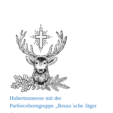
MACH
MIT
BEIM
KRIPPENSPIEL!
Hubertusmesse mit der
Parforcehorngruppe „Reuss´sche Jäger