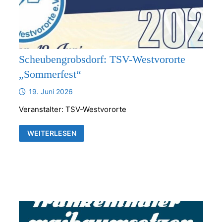
Scheubengrobsdorf: TSV-Westvororte
„Sommerfest“
19. Juni 2026
Veranstalter: TSV-Westvororte
SCHEUBENGROBSDORF:
WEITERLESEN
TSV-
WESTVORORTE
„SOMMERFEST“