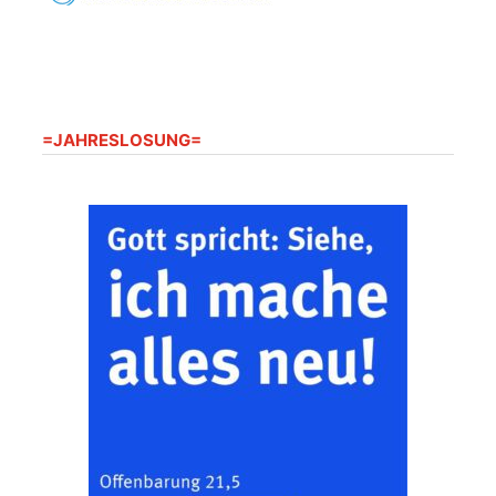
20.08.2026
09:30 Uhr
Seniorenwohnanlage
"Wohnen Plus",
Harpersdorfer Str. 96a,
07586 Kraftsdorf
Frankenthal - Offene
=JAHRESLOSUNG=
Kirche mit
Bilderausstellung:
„Kirchen aus Gera
und der Umgebung
22.08.2026
11:00 Uhr
nordwestlich von
Gera“
Kirche Gera-
Frankenthal, Am Gerberg,
07548 Gera
Zentraler
Familiengottesdienst
zum
Schuljahresbeginn in
23.08.2026
10:00 Uhr
Rüdersdorf