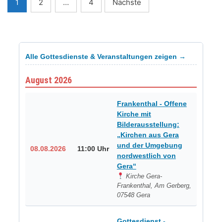
Seitennummerierung
1
2
…
4
Nächste
der
Beiträge
Alle Gottesdienste & Veranstaltungen zeigen →
August 2026
Frankenthal - Offene
Kirche mit
Bilderausstellung:
„Kirchen aus Gera
und der Umgebung
08.08.2026
11:00 Uhr
nordwestlich von
Gera“
Kirche Gera-
Frankenthal, Am Gerberg,
07548 Gera
Gottesdienst -