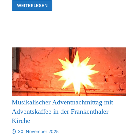
VERBINDLICHE
WEITERLESEN
ZUSAMMENARBEIT
ZWISCHEN
DER
KIRCHGEMEINDE
FRANKENTHAL
UND
DER
KIRCHENGEMEINDE
RÜDERSDORF-
KRAFTSDORF
AB
1.1.2026
Musikalischer Adventnachmittag mit
Adventskaffee in der Frankenthaler
Kirche
30. November 2025