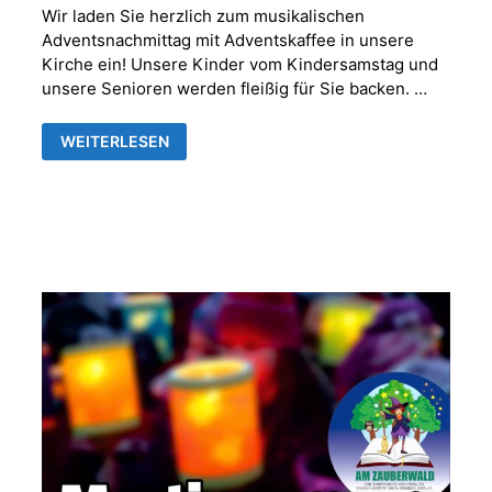
Wir laden Sie herzlich zum musikalischen
Adventsnachmittag mit Adventskaffee in unsere
Kirche ein! Unsere Kinder vom Kindersamstag und
unsere Senioren werden fleißig für Sie backen. …
MUSIKALISCHER
WEITERLESEN
ADVENTNACHMITTAG
MIT
ADVENTSKAFFEE
IN
DER
FRANKENTHALER
KIRCHE