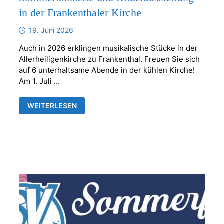
in der Frankenthaler Kirche
19. Juni 2026
Auch in 2026 erklingen musikalische Stücke in der
Allerheiligenkirche zu Frankenthal. Freuen Sie sich
auf 6 unterhaltsame Abende in der kühlen Kirche!
Am 1. Juli …
SOMMERKONZERTE
WEITERLESEN
UND
BILDERAUSSTELLUNG
IN
DER
FRANKENTHALER
KIRCHE