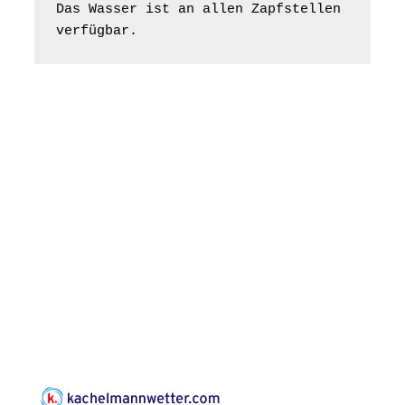
Bilderausstellung:
Das Wasser ist an allen Zapfstellen 
„Kirchen aus Gera
verfügbar.
und der Umgebung
16.08.2026
11:00 Uhr
nordwestlich von
Gera“
Kirche Gera-
Frankenthal, Am Gerberg,
07548 Gera
Konzert: Kraftsdorfer
Musiksommer:
Leonard Cohen
Programm mit Tom
16.08.2026
17:00 Uhr
Horn aus Weimar
07586 Kraftsdorf,
Kirchsteig 1, St Peter &
Paul Kirche
Gottesdienst im
Seniorenheim
Harpersdorf