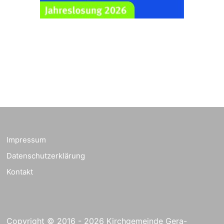
Ev. Pfarrkirche
Rüdersdorf, Rüdersdorf
30, 07586 Kraftsdorf
Frankenthal - Offene
Kirche mit
Bilderausstellung:
„Kirchen aus Gera
und der Umgebung
23.08.2026
11:00 Uhr
nordwestlich von
Gera“
Kirche Gera-
Frankenthal, Am Gerberg,
Impressum
07548 Gera
Datenschutzerklärung
Kreativnachmittag für
Kontakt
Klein & Groß
26.08.2026
16:00 Uhr
Ev. Pfarramt
Rüdersdorf 30, 07586
Kraftsdorf
Copyright © 2016 - 2026 Kirchgemeinde Gera-