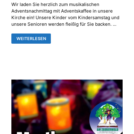
Wir laden Sie herzlich zum musikalischen
Adventsnachmittag mit Adventskaffee in unsere
Kirche ein! Unsere Kinder vom Kindersamstag und
unsere Senioren werden fleißig für Sie backen. …
MUSIKALISCHER
WEITERLESEN
ADVENTNACHMITTAG
MIT
ADVENTSKAFFEE
IN
DER
FRANKENTHALER
KIRCHE