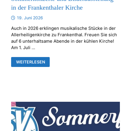
in der Frankenthaler Kirche
19. Juni 2026
Auch in 2026 erklingen musikalische Stücke in der
Allerheiligenkirche zu Frankenthal. Freuen Sie sich
auf 6 unterhaltsame Abende in der kühlen Kirche!
Am 1. Juli …
SOMMERKONZERTE
WEITERLESEN
UND
BILDERAUSSTELLUNG
IN
DER
FRANKENTHALER
KIRCHE