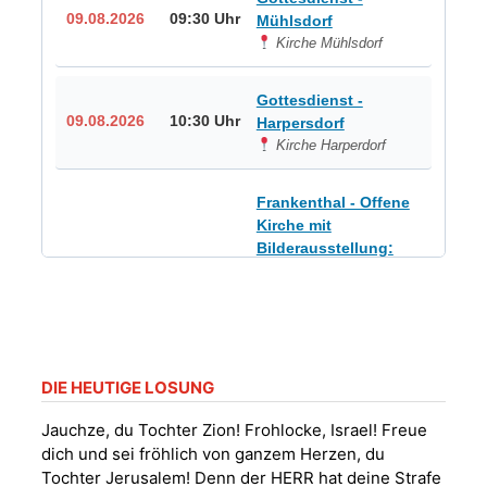
09.08.2026
09:30 Uhr
Mühlsdorf
Kirche Mühlsdorf
Gottesdienst -
09.08.2026
10:30 Uhr
Harpersdorf
Kirche Harperdorf
Frankenthal - Offene
Kirche mit
Bilderausstellung:
„Kirchen aus Gera
und der Umgebung
09.08.2026
11:00 Uhr
nordwestlich von
Gera“
Kirche Gera-
Frankenthal, Am Gerberg,
DIE HEUTIGE LOSUNG
07548 Gera
Jauchze, du Tochter Zion! Frohlocke, Israel! Freue
dich und sei fröhlich von ganzem Herzen, du
Sommerkonzert -
Tochter Jerusalem! Denn der HERR hat deine Strafe
„Sommerorgel“