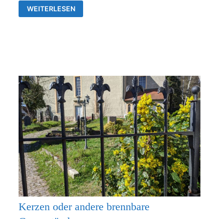
GOTTESDIENSTE
WEITERLESEN
&
VERANSTALTUNGEN
DER
EV.
KIRCHENGEMEINDEN
FRANKENTHAL
UND
RÜDERSDORF-
KRAFTSDORF
Kerzen oder andere brennbare