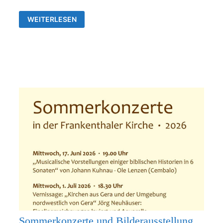
AUSSTELLUNG
WEITERLESEN
VON
JÖRG
NEUHÄUSER
IN
DER
ALLERHEILIGENKIRCHE
FRANKENTHAL
Sommerkonzerte und Bilderausstellung