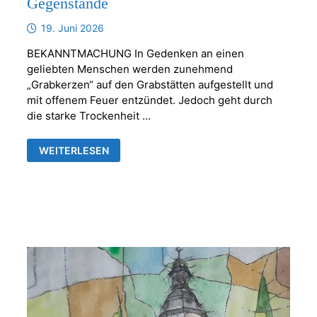
Gegenstände
19. Juni 2026
BEKANNTMACHUNG In Gedenken an einen
geliebten Menschen werden zunehmend
„Grabkerzen“ auf den Grabstätten aufgestellt und
mit offenem Feuer entzündet. Jedoch geht durch
die starke Trockenheit …
KERZEN
WEITERLESEN
ODER
ANDERE
BRENNBARE
GEGENSTÄNDE