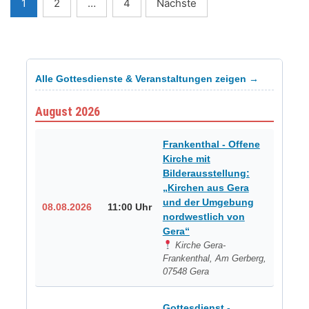
Seitennummerierung
1
2
…
4
Nächste
der
Beiträge
Alle Gottesdienste & Veranstaltungen zeigen →
August 2026
Frankenthal - Offene
Kirche mit
Bilderausstellung:
„Kirchen aus Gera
und der Umgebung
08.08.2026
11:00 Uhr
nordwestlich von
Gera“
Kirche Gera-
Frankenthal, Am Gerberg,
07548 Gera
Gottesdienst -