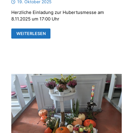
19. Oktober 2025
Herzliche Einladung zur Hubertusmesse am
8.11.2025 um 17:00 Uhr
HUBERTUSMESSE
WEITERLESEN
MIT
DER
PARFORCEHORNGRUPPE
„REUSS
´SCHE
JÄGER