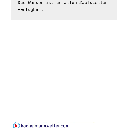
Bilderausstellung:
Das Wasser ist an allen Zapfstellen 
„Kirchen aus Gera
verfügbar.
und der Umgebung
16.08.2026
11:00 Uhr
nordwestlich von
Gera“
Kirche Gera-
Frankenthal, Am Gerberg,
07548 Gera
Konzert: Kraftsdorfer
Musiksommer:
Leonard Cohen
Programm mit Tom
16.08.2026
17:00 Uhr
Horn aus Weimar
07586 Kraftsdorf,
Kirchsteig 1, St Peter &
Paul Kirche
Gottesdienst im
Seniorenheim
Harpersdorf