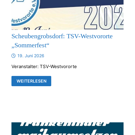
Scheubengrobsdorf: TSV-Westvororte
„Sommerfest“
19. Juni 2026
Veranstalter: TSV-Westvororte
SCHEUBENGROBSDORF:
WEITERLESEN
TSV-
WESTVORORTE
„SOMMERFEST“