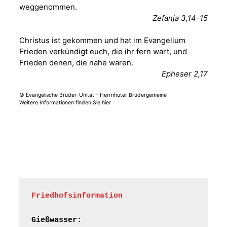
weggenommen.
Fröhliche
Zefanja 3,14-15
Orgelstücke und
12.08.2026
19:00 Uhr
Lieder zum Mitsingen
Christus ist gekommen und hat im Evangelium
Kirche Gera-
Frankenthal, Am Gerberg,
Frieden verkündigt euch, die ihr fern wart, und
07548 Gera
Frieden denen, die nahe waren.
Epheser 2,17
Frankenthal - Offene
© Evangelische Brüder-Unität – Herrnhuter Brüdergemeine
Kirche mit
Weitere Informationen finden Sie hier
Bilderausstellung:
„Kirchen aus Gera
und der Umgebung
15.08.2026
11:00 Uhr
nordwestlich von
Gera“
Kirche Gera-
Frankenthal, Am Gerberg,
07548 Gera
Friedhofsinformation
Frankenthal - Offene
Kirche mit
Gießwasser: