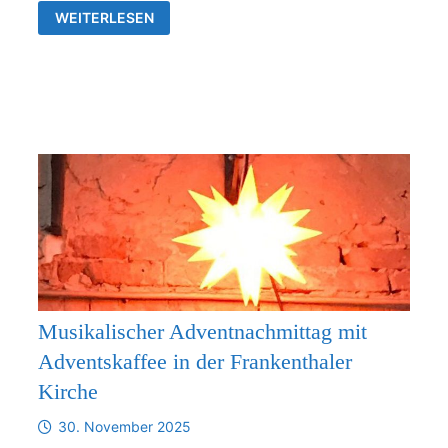
VERBINDLICHE
WEITERLESEN
ZUSAMMENARBEIT
ZWISCHEN
DER
KIRCHGEMEINDE
FRANKENTHAL
UND
DER
KIRCHENGEMEINDE
RÜDERSDORF-
KRAFTSDORF
AB
1.1.2026
Musikalischer Adventnachmittag mit
Adventskaffee in der Frankenthaler
Kirche
30. November 2025