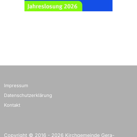
Ev. Pfarrkirche
Rüdersdorf, Rüdersdorf
30, 07586 Kraftsdorf
Frankenthal - Offene
Kirche mit
Bilderausstellung:
„Kirchen aus Gera
und der Umgebung
23.08.2026
11:00 Uhr
nordwestlich von
Gera“
Kirche Gera-
Frankenthal, Am Gerberg,
Impressum
07548 Gera
Datenschutzerklärung
Kreativnachmittag für
Kontakt
Klein & Groß
26.08.2026
16:00 Uhr
Ev. Pfarramt
Rüdersdorf 30, 07586
Kraftsdorf
Copyright © 2016 - 2026 Kirchgemeinde Gera-