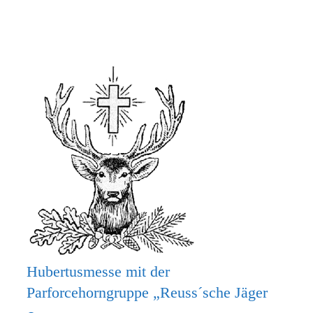
MACH
MIT
BEIM
KRIPPENSPIEL!
Hubertusmesse mit der
Parforcehorngruppe „Reuss´sche Jäger