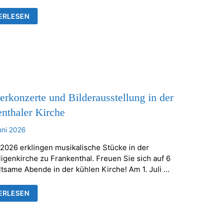
TELLUNG
ERLESEN
ÄUSER
RHEILIGENKIRCHE
KENTHAL
konzerte und Bilderausstellung in der
nthaler Kirche
uni 2026
 2026 erklingen musikalische Stücke in der
ligenkirche zu Frankenthal. Freuen Sie sich auf 6
ltsame Abende in der kühlen Kirche! Am 1. Juli …
ERKONZERTE
ERLESEN
ERAUSSTELLUNG