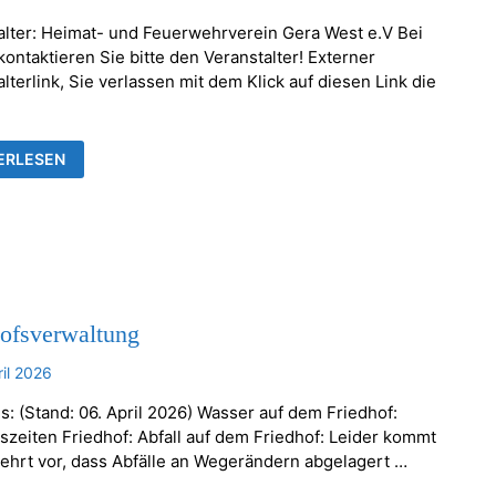
alter: Heimat- und Feuerwehrverein Gera West e.V Bei
ontaktieren Sie bitte den Veranstalter! Externer
lterlink, Sie verlassen mit dem Klick auf diesen Link die
KENTHALER
ERLESEN
AUMSETZEN
hofsverwaltung
ril 2026
s: (Stand: 06. April 2026) Wasser auf dem Friedhof:
szeiten Friedhof: Abfall auf dem Friedhof: Leider kommt
ehrt vor, dass Abfälle an Wegerändern abgelagert …