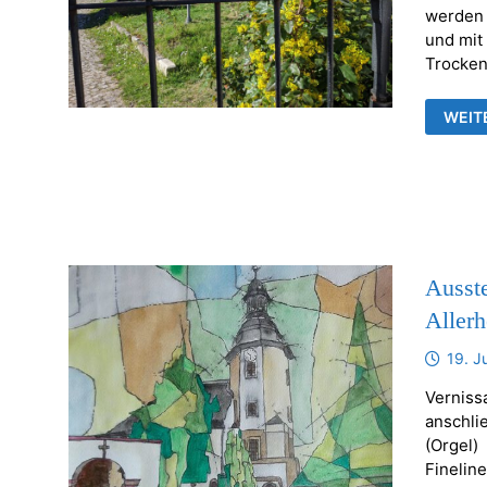
werden 
und mit
Trocken
KERZ
WEIT
ODER
ANDE
BREN
GEGE
Ausste
Allerh
19. J
Verniss
anschli
(Orgel)
Finelin