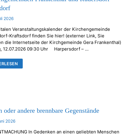
dorf
uli 2026
italen Veranstaltungskalender der Kirchengemeinde
rf-Kraftsdorf finden Sie hier! (externer Link, Sie
en die Internetseite der Kirchgemeinde Gera Frankenthal)
, 12.07.2026 09:30 Uhr Harpersdorf – …
ESDIENSTE
ERLESEN
NSTALTUNGEN
HENGEMEINDEN
KENTHAL
RSDORF-
TSDORF
n oder andere brennbare Gegenstände
uni 2026
TMACHUNG In Gedenken an einen geliebten Menschen