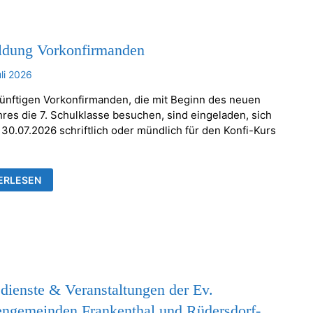
dung Vorkonfirmanden
uli 2026
künftigen Vorkonfirmanden, die mit Beginn des neuen
hres die 7. Schulklasse besuchen, sind eingeladen, sich
 30.07.2026 schriftlich oder mündlich für den Konfi-Kurs
LDUNG
ERLESEN
ONFIRMANDEN
dienste & Veranstaltungen der Ev.
engemeinden Frankenthal und Rüdersdorf-