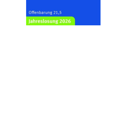
Kraftsdorf
26.08.2026
19:00 Uhr
Sommerkonzert - „Ein
Liederabend“
Kirche Gera-Frankenthal, Am
Gerberg, 07548 Gera
29.08.2026
11:00 Uhr
Frankenthal - Offene Kirche mit
Bilderausstellung: „Kirchen aus
Gera und der Umgebung
nordwestlich von Gera“
Kirche Gera-Frankenthal, Am
Gerberg, 07548 Gera
30.08.2026
09:30 Uhr
Gottesdienst in Mühlsdorf
Evang. Kirche in 07586 Mühlsdorf