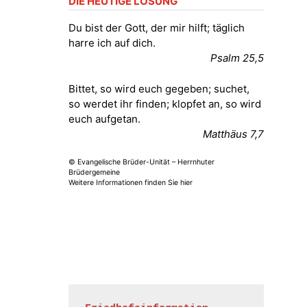
DIE HEUTIGE LOSUNG
Fröhliche Orgelstücke und Lieder
zum Mitsingen
Du bist der Gott, der mir hilft; täglich
Kirche Gera-Frankenthal, Am
harre ich auf dich.
Gerberg, 07548 Gera
Psalm 25,5
15.08.2026
11:00 Uhr
Bittet, so wird euch gegeben; suchet,
Frankenthal - Offene Kirche mit
so werdet ihr finden; klopfet an, so wird
Bilderausstellung: „Kirchen aus
euch aufgetan.
Gera und der Umgebung
Matthäus 7,7
nordwestlich von Gera“
Kirche Gera-Frankenthal, Am
© Evangelische Brüder-Unität – Herrnhuter
Gerberg, 07548 Gera
Brüdergemeine
Weitere Informationen finden Sie hier
16.08.2026
11:00 Uhr
Frankenthal - Offene Kirche mit
Bilderausstellung: „Kirchen aus
Gera und der Umgebung
nordwestlich von Gera“
Kirche Gera-Frankenthal, Am
Gerberg, 07548 Gera