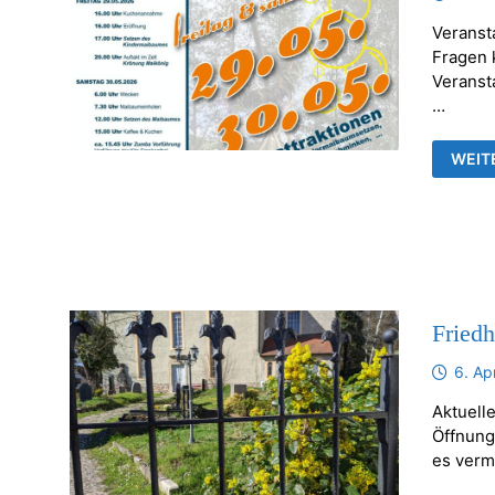
Veranst
Fragen k
Veransta
…
FRAN
WEIT
MAIB
Fried
6. Ap
Aktuelle
Öffnung
es verm