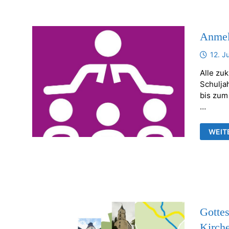
Anmel
12. J
Alle zu
Schulja
bis zum
…
ANME
WEIT
VORK
Gottes
Kirch