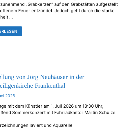
zunehmend „Grabkerzen“ auf den Grabstätten aufgestellt
 offenem Feuer entzündet. Jedoch geht durch die starke
heit …
EN
ERLESEN
RE
NBARE
NSTÄNDE
llung von Jörg Neuhäuser in der
eiligenkirche Frankenthal
uni 2026
age mit dem Künstler am 1. Juli 2026 um 18:30 Uhr,
eßend Sommerkonzert mit Fahrradkantor Martin Schulze
erzeichnungen laviert und Aquarelle