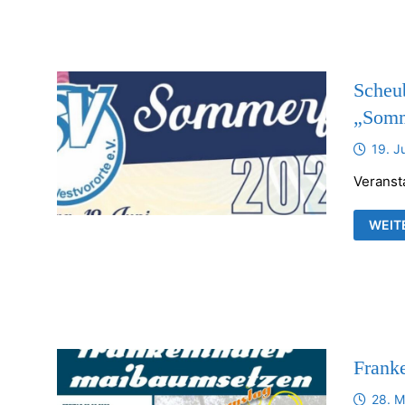
FRAN
KIRC
Scheu
„Somm
19. J
Veranst
SCHE
WEIT
TSV-
WEST
„SOM
Frank
28. M