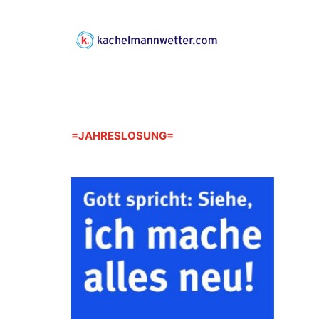
Gerberg, 07548 Gera
23.08.2026
10:00 Uhr
Zentraler Familiengottesdienst
zum Schuljahresbeginn in
Rüdersdorf
Ev. Pfarrkirche Rüdersdorf,
Rüdersdorf 30, 07586 Kraftsdorf
=JAHRESLOSUNG=
23.08.2026
11:00 Uhr
Frankenthal - Offene Kirche mit
Bilderausstellung: „Kirchen aus
Gera und der Umgebung
nordwestlich von Gera“
Kirche Gera-Frankenthal, Am
Gerberg, 07548 Gera
26.08.2026
16:00 Uhr
Kreativnachmittag für Klein &
Groß
Ev. Pfarramt Rüdersdorf 30, 07586