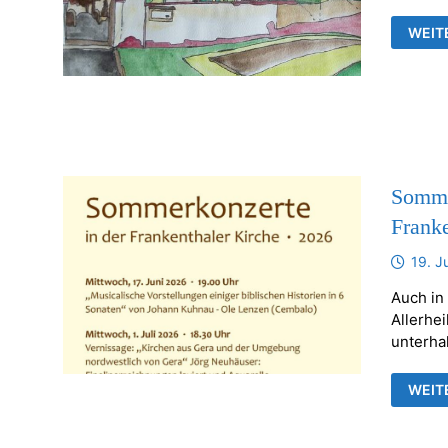
AUSS
WEIT
VON
JÖRG
NEUH
IN
DER
ALLE
FRAN
Sommer
Franke
19. J
Auch in
Allerhei
unterha
SOMM
WEIT
UND
BILD
IN
DER