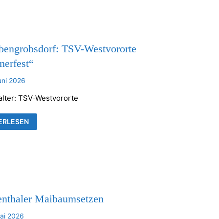
KENTHALER
HE
bengrobsdorf: TSV-Westvororte
erfest“
uni 2026
alter: TSV-Westvororte
UBENGROBSDORF:
ERLESEN
VORORTE
MERFEST“
enthaler Maibaumsetzen
ai 2026