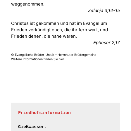
weggenommen.
Fröhliche
Zefanja 3,14-15
Orgelstücke und
12.08.2026
19:00 Uhr
Lieder zum Mitsingen
Christus ist gekommen und hat im Evangelium
Kirche Gera-
Frankenthal, Am Gerberg,
Frieden verkündigt euch, die ihr fern wart, und
07548 Gera
Frieden denen, die nahe waren.
Epheser 2,17
Frankenthal - Offene
© Evangelische Brüder-Unität – Herrnhuter Brüdergemeine
Kirche mit
Weitere Informationen finden Sie hier
Bilderausstellung:
„Kirchen aus Gera
und der Umgebung
15.08.2026
11:00 Uhr
nordwestlich von
Gera“
Kirche Gera-
Frankenthal, Am Gerberg,
07548 Gera
Friedhofsinformation
Frankenthal - Offene
Kirche mit
Gießwasser: