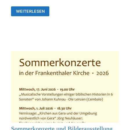
AUSSTELLUNG
WEITERLESEN
VON
JÖRG
NEUHÄUSER
IN
DER
ALLERHEILIGENKIRCHE
FRANKENTHAL
Sommerkonzerte und Bilderausstellung