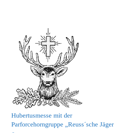
MACH
MIT
BEIM
KRIPPENSPIEL!
Hubertusmesse mit der
Parforcehorngruppe „Reuss´sche Jäger