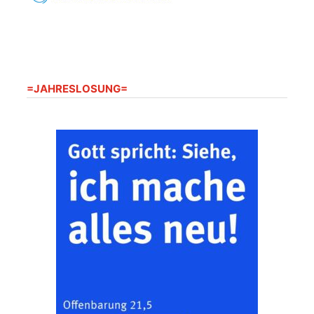
20.08.2026
09:30 Uhr
Seniorenwohnanlage
"Wohnen Plus",
Harpersdorfer Str. 96a,
07586 Kraftsdorf
Frankenthal - Offene
=JAHRESLOSUNG=
Kirche mit
Bilderausstellung:
„Kirchen aus Gera
und der Umgebung
22.08.2026
11:00 Uhr
nordwestlich von
Gera“
Kirche Gera-
Frankenthal, Am Gerberg,
07548 Gera
Zentraler
Familiengottesdienst
zum
Schuljahresbeginn in
23.08.2026
10:00 Uhr
Rüdersdorf