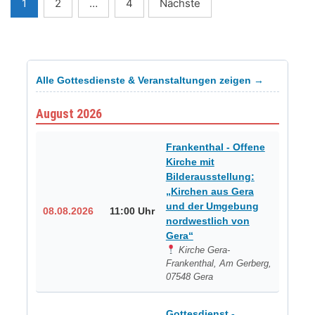
Seitennummerierung
1
2
…
4
Nächste
der
Beiträge
Alle Gottesdienste & Veranstaltungen zeigen →
August 2026
Frankenthal - Offene
Kirche mit
Bilderausstellung:
„Kirchen aus Gera
und der Umgebung
08.08.2026
11:00 Uhr
nordwestlich von
Gera“
Kirche Gera-
Frankenthal, Am Gerberg,
07548 Gera
Gottesdienst -