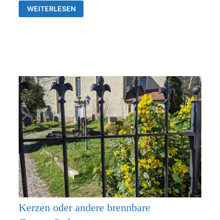
GOTTESDIENSTE
WEITERLESEN
&
VERANSTALTUNGEN
DER
EV.
KIRCHENGEMEINDEN
FRANKENTHAL
UND
RÜDERSDORF-
KRAFTSDORF
Kerzen oder andere brennbare