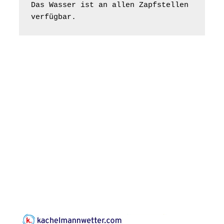
Bilderausstellung:
Das Wasser ist an allen Zapfstellen 
„Kirchen aus Gera
verfügbar.
und der Umgebung
16.08.2026
11:00 Uhr
nordwestlich von
Gera“
Kirche Gera-
Frankenthal, Am Gerberg,
07548 Gera
Konzert: Kraftsdorfer
Musiksommer:
Leonard Cohen
Programm mit Tom
16.08.2026
17:00 Uhr
Horn aus Weimar
07586 Kraftsdorf,
Kirchsteig 1, St Peter &
Paul Kirche
Gottesdienst im
Seniorenheim
Harpersdorf