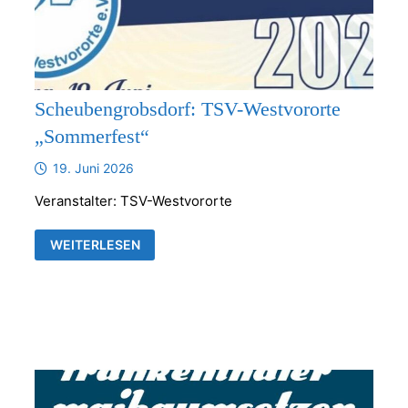
Scheubengrobsdorf: TSV-Westvororte
„Sommerfest“
19. Juni 2026
Veranstalter: TSV-Westvororte
SCHEUBENGROBSDORF:
WEITERLESEN
TSV-
WESTVORORTE
„SOMMERFEST“