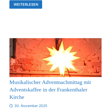
VERBINDLICHE
WEITERLESEN
ZUSAMMENARBEIT
ZWISCHEN
DER
KIRCHGEMEINDE
FRANKENTHAL
UND
DER
KIRCHENGEMEINDE
RÜDERSDORF-
KRAFTSDORF
AB
1.1.2026
Musikalischer Adventnachmittag mit
Adventskaffee in der Frankenthaler
Kirche
30. November 2025