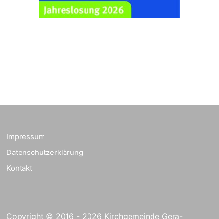
Ev. Pfarrkirche
Rüdersdorf, Rüdersdorf
30, 07586 Kraftsdorf
Frankenthal - Offene
Kirche mit
Bilderausstellung:
„Kirchen aus Gera
und der Umgebung
23.08.2026
11:00 Uhr
nordwestlich von
Gera“
Kirche Gera-
Frankenthal, Am Gerberg,
Impressum
07548 Gera
Datenschutzerklärung
Kreativnachmittag für
Kontakt
Klein & Groß
26.08.2026
16:00 Uhr
Ev. Pfarramt
Rüdersdorf 30, 07586
Kraftsdorf
Copyright © 2016 - 2026 Kirchgemeinde Gera-