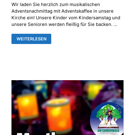
Wir laden Sie herzlich zum musikalischen
Adventsnachmittag mit Adventskaffee in unsere
Kirche ein! Unsere Kinder vom Kindersamstag und
unsere Senioren werden fleißig für Sie backen. …
MUSIKALISCHER
WEITERLESEN
ADVENTNACHMITTAG
MIT
ADVENTSKAFFEE
IN
DER
FRANKENTHALER
KIRCHE