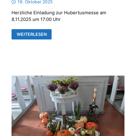
19. Oktober 2025
Herzliche Einladung zur Hubertusmesse am
8.11.2025 um 17:00 Uhr
HUBERTUSMESSE
WEITERLESEN
MIT
DER
PARFORCEHORNGRUPPE
„REUSS
´SCHE
JÄGER