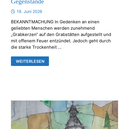
Gegenstände
19. Juni 2026
BEKANNTMACHUNG In Gedenken an einen
geliebten Menschen werden zunehmend
„Grabkerzen“ auf den Grabstätten aufgestellt und
mit offenem Feuer entzündet. Jedoch geht durch
die starke Trockenheit …
KERZEN
WEITERLESEN
ODER
ANDERE
BRENNBARE
GEGENSTÄNDE