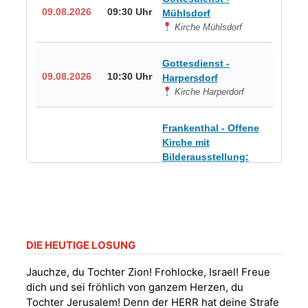
09.08.2026
09:30 Uhr
Mühlsdorf
Kirche Mühlsdorf
Gottesdienst -
09.08.2026
10:30 Uhr
Harpersdorf
Kirche Harperdorf
Frankenthal - Offene
Kirche mit
Bilderausstellung:
„Kirchen aus Gera
und der Umgebung
09.08.2026
11:00 Uhr
nordwestlich von
Gera“
Kirche Gera-
Frankenthal, Am Gerberg,
DIE HEUTIGE LOSUNG
07548 Gera
Jauchze, du Tochter Zion! Frohlocke, Israel! Freue
dich und sei fröhlich von ganzem Herzen, du
Sommerkonzert -
Tochter Jerusalem! Denn der HERR hat deine Strafe
„Sommerorgel“