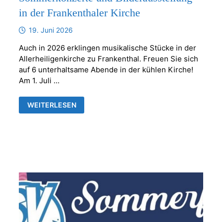
in der Frankenthaler Kirche
19. Juni 2026
Auch in 2026 erklingen musikalische Stücke in der
Allerheiligenkirche zu Frankenthal. Freuen Sie sich
auf 6 unterhaltsame Abende in der kühlen Kirche!
Am 1. Juli …
SOMMERKONZERTE
WEITERLESEN
UND
BILDERAUSSTELLUNG
IN
DER
FRANKENTHALER
KIRCHE