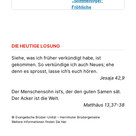
„Sommerorgel“
Fröhliche
Orgelstücke und
12.08.2026
19:00 Uhr
Lieder zum Mitsingen
Kirche Gera-
Frankenthal, Am Gerberg,
07548 Gera
DIE HEUTIGE LOSUNG
Frankenthal - Offene
Siehe, was ich früher verkündigt habe, ist
Kirche mit
gekommen. So verkündige ich auch Neues; ehe
Bilderausstellung:
denn es sprosst, lasse ich’s euch hören.
„Kirchen aus Gera
Jesaja 42,9
und der Umgebung
15.08.2026
11:00 Uhr
nordwestlich von
Der Menschensohn ist’s, der den guten Samen sät.
Gera“
Der Acker ist die Welt.
Kirche Gera-
Frankenthal, Am Gerberg,
Matthäus 13,37-38
07548 Gera
© Evangelische Brüder-Unität – Herrnhuter Brüdergemeine
Weitere Informationen finden Sie hier
Frankenthal - Offene
Kirche mit