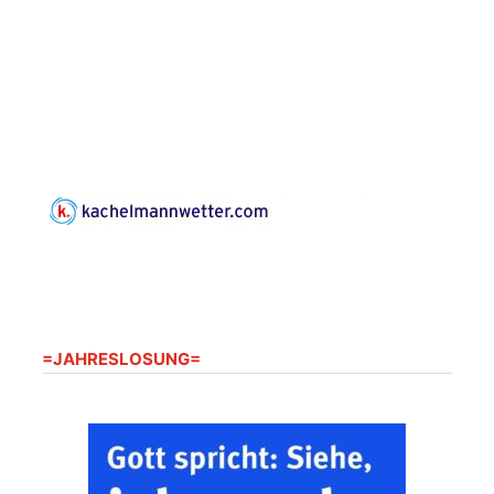
20.08.2026
09:30 Uhr
Seniorenwohnanlage
"Wohnen Plus",
Harpersdorfer Str. 96a,
07586 Kraftsdorf
Frankenthal - Offene
Kirche mit
Bilderausstellung:
„Kirchen aus Gera
und der Umgebung
22.08.2026
11:00 Uhr
nordwestlich von
Gera“
Kirche Gera-
Frankenthal, Am Gerberg,
07548 Gera
=JAHRESLOSUNG=
Zentraler
Familiengottesdienst
zum
Schuljahresbeginn in
23.08.2026
10:00 Uhr
Rüdersdorf