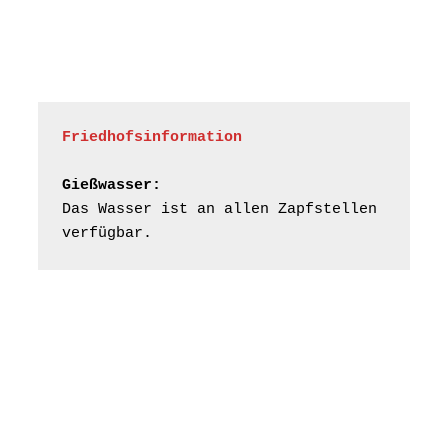
Bilderausstellung:
„Kirchen aus Gera
und der Umgebung
16.08.2026
11:00 Uhr
nordwestlich von
Gera“
Kirche Gera-
Frankenthal, Am Gerberg,
Friedhofsinformation
07548 Gera
Gießwasser:
Konzert: Kraftsdorfer
Das Wasser ist an allen Zapfstellen 
Musiksommer:
verfügbar.
Leonard Cohen
Programm mit Tom
16.08.2026
17:00 Uhr
Horn aus Weimar
07586 Kraftsdorf,
Kirchsteig 1, St Peter &
Paul Kirche
Gottesdienst im
Seniorenheim
Harpersdorf