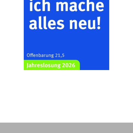
Ev. Pfarrkirche
Rüdersdorf, Rüdersdorf
30, 07586 Kraftsdorf
Frankenthal - Offene
Kirche mit
Bilderausstellung:
„Kirchen aus Gera
und der Umgebung
23.08.2026
11:00 Uhr
nordwestlich von
Gera“
Kirche Gera-
Frankenthal, Am Gerberg,
07548 Gera
Kreativnachmittag für
Klein & Groß
26.08.2026
16:00 Uhr
Ev. Pfarramt
Rüdersdorf 30, 07586
Kraftsdorf