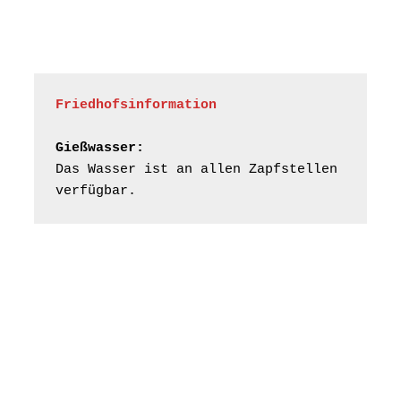
nordwestlich von
Gera“
Kirche Gera-
Frankenthal, Am Gerberg,
07548 Gera
Friedhofsinformation
Frankenthal - Offene
Kirche mit
Gießwasser:
Bilderausstellung:
Das Wasser ist an allen Zapfstellen 
„Kirchen aus Gera
verfügbar.
und der Umgebung
16.08.2026
11:00 Uhr
nordwestlich von
Gera“
Kirche Gera-
Frankenthal, Am Gerberg,
07548 Gera
Konzert: Kraftsdorfer
Musiksommer:
Leonard Cohen
Programm mit Tom
16.08.2026
17:00 Uhr