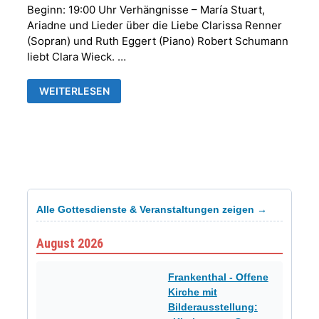
Beginn: 19:00 Uhr Verhängnisse – María Stuart,
Ariadne und Lieder über die Liebe Clarissa Renner
(Sopran) und Ruth Eggert (Piano) Robert Schumann
liebt Clara Wieck. …
SOMMERKONZERT
WEITERLESEN
AM
03.
AUGUST
2022
Alle Gottesdienste & Veranstaltungen zeigen →
August 2026
Frankenthal - Offene
Kirche mit
Bilderausstellung: