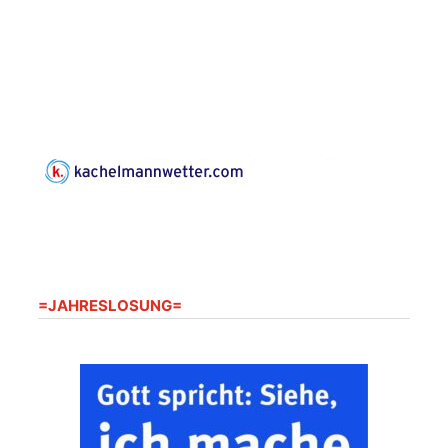
Horn aus Weimar
07586 Kraftsdorf,
Kirchsteig 1, St Peter &
Paul Kirche
Gottesdienst im
Seniorenheim
Harpersdorf
20.08.2026
09:30 Uhr
Seniorenwohnanlage
"Wohnen Plus",
Harpersdorfer Str. 96a,
07586 Kraftsdorf
Frankenthal - Offene
=JAHRESLOSUNG=
Kirche mit
Bilderausstellung:
„Kirchen aus Gera
und der Umgebung
22.08.2026
11:00 Uhr
nordwestlich von
Gera“
Kirche Gera-