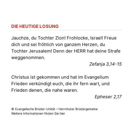
und der Umgebung
09.08.2026
11:00 Uhr
nordwestlich von
Gera“
Kirche Gera-
Frankenthal, Am Gerberg,
DIE HEUTIGE LOSUNG
07548 Gera
Jauchze, du Tochter Zion! Frohlocke, Israel! Freue
dich und sei fröhlich von ganzem Herzen, du
Sommerkonzert -
Tochter Jerusalem! Denn der HERR hat deine Strafe
„Sommerorgel“
weggenommen.
Fröhliche
Zefanja 3,14-15
Orgelstücke und
12.08.2026
19:00 Uhr
Lieder zum Mitsingen
Christus ist gekommen und hat im Evangelium
Kirche Gera-
Frankenthal, Am Gerberg,
Frieden verkündigt euch, die ihr fern wart, und
07548 Gera
Frieden denen, die nahe waren.
Epheser 2,17
Frankenthal - Offene
© Evangelische Brüder-Unität – Herrnhuter Brüdergemeine
Kirche mit
Weitere Informationen finden Sie hier
Bilderausstellung:
„Kirchen aus Gera
und der Umgebung
15.08.2026
11:00 Uhr