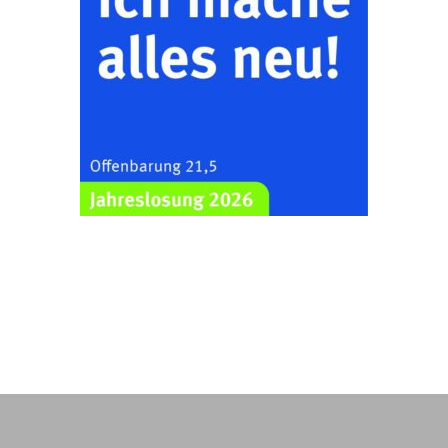
Frankenthal, Am Gerberg,
07548 Gera
Zentraler
Familiengottesdienst
zum
Schuljahresbeginn in
23.08.2026
10:00 Uhr
Rüdersdorf
Ev. Pfarrkirche
Rüdersdorf, Rüdersdorf
30, 07586 Kraftsdorf
Frankenthal - Offene
Kirche mit
Bilderausstellung:
„Kirchen aus Gera
und der Umgebung
23.08.2026
11:00 Uhr
nordwestlich von
Gera“
Kirche Gera-
Frankenthal, Am Gerberg,