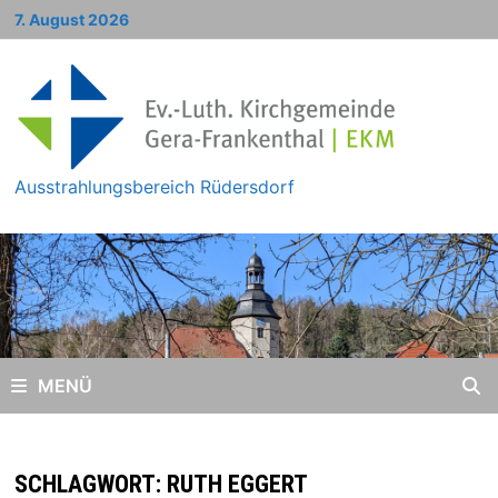
Zum
7. August 2026
Inhalt
springen
Ausstrahlungsbereich Rüdersdorf
MENÜ
SCHLAGWORT:
RUTH EGGERT