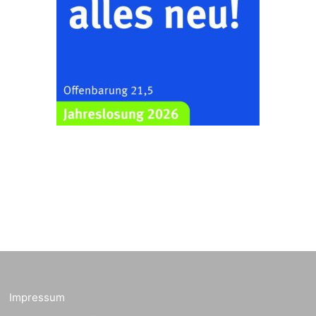
Gera“
Kirche Gera-
Frankenthal, Am Gerberg,
07548 Gera
Zentraler
Familiengottesdienst
zum
Schuljahresbeginn in
23.08.2026
10:00 Uhr
Rüdersdorf
Ev. Pfarrkirche
Rüdersdorf, Rüdersdorf
30, 07586 Kraftsdorf
Frankenthal - Offene
Kirche mit
Bilderausstellung:
„Kirchen aus Gera
und der Umgebung
23.08.2026
11:00 Uhr
nordwestlich von
Impressum
Gera“