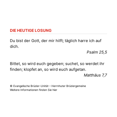
„Kirchen aus Gera
und der Umgebung
09.08.2026
11:00 Uhr
nordwestlich von
Gera“
Kirche Gera-
Frankenthal, Am Gerberg,
DIE HEUTIGE LOSUNG
07548 Gera
Du bist der Gott, der mir hilft; täglich harre ich auf
dich.
Sommerkonzert -
Psalm 25,5
„Sommerorgel“
Fröhliche
Bittet, so wird euch gegeben; suchet, so werdet ihr
Orgelstücke und
12.08.2026
19:00 Uhr
finden; klopfet an, so wird euch aufgetan.
Lieder zum Mitsingen
Matthäus 7,7
Kirche Gera-
Frankenthal, Am Gerberg,
07548 Gera
© Evangelische Brüder-Unität – Herrnhuter Brüdergemeine
Weitere Informationen finden Sie hier
Frankenthal - Offene
Kirche mit
Bilderausstellung:
„Kirchen aus Gera