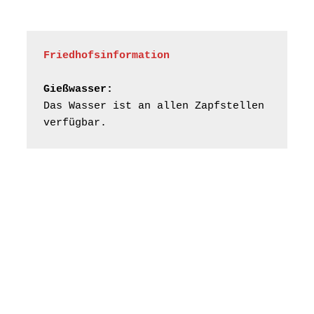
und der Umgebung
15.08.2026
11:00 Uhr
nordwestlich von
Gera“
Kirche Gera-
Friedhofsinformation
Frankenthal, Am Gerberg,
07548 Gera
Gießwasser:
Das Wasser ist an allen Zapfstellen 
Frankenthal - Offene
verfügbar.
Kirche mit
Bilderausstellung:
„Kirchen aus Gera
und der Umgebung
16.08.2026
11:00 Uhr
nordwestlich von
Gera“
Kirche Gera-
Frankenthal, Am Gerberg,
07548 Gera
Konzert: Kraftsdorfer
Musiksommer:
Leonard Cohen