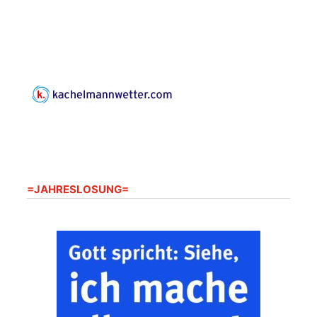
Programm mit Tom
16.08.2026
17:00 Uhr
Horn aus Weimar
07586 Kraftsdorf,
Kirchsteig 1, St Peter &
Paul Kirche
Gottesdienst im
Seniorenheim
Harpersdorf
20.08.2026
09:30 Uhr
Seniorenwohnanlage
"Wohnen Plus",
Harpersdorfer Str. 96a,
=JAHRESLOSUNG=
07586 Kraftsdorf
Frankenthal - Offene
Kirche mit
Bilderausstellung:
„Kirchen aus Gera
und der Umgebung
22.08.2026
11:00 Uhr
nordwestlich von