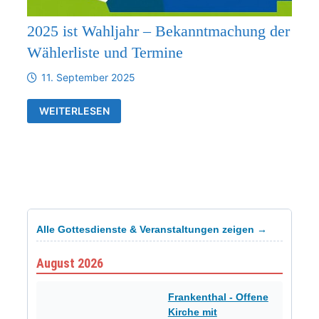
2025 ist Wahljahr – Bekanntmachung der
Wählerliste und Termine
11. September 2025
2025
WEITERLESEN
IST
WAHLJAHR
–
BEKANNTMACHUNG
DER
WÄHLERLISTE
UND
TERMINE
Alle Gottesdienste & Veranstaltungen zeigen →
August 2026
Frankenthal - Offene
Kirche mit