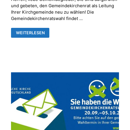
und gebeten, den Gemeindekirchenrat als Leitung
Ihrer Kirchgemeinde neu zu wählen! Die
Gemeindekirchenratswahl findet …
GEMEINDEKIRCHENRATSWAHL
WEITERLESEN
IN
IHRER
KIRCHGEMEINDE
GERA-
FRANKENTHAL
2025