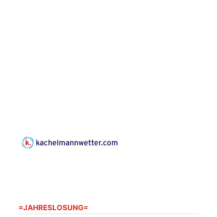
Konzert: Kraftsdorfer
Musiksommer:
Leonard Cohen
Programm mit Tom
16.08.2026
17:00 Uhr
Horn aus Weimar
07586 Kraftsdorf,
Kirchsteig 1, St Peter &
Paul Kirche
Gottesdienst im
Seniorenheim
Harpersdorf
20.08.2026
09:30 Uhr
Seniorenwohnanlage
"Wohnen Plus",
Harpersdorfer Str. 96a,
07586 Kraftsdorf
Frankenthal - Offene
=JAHRESLOSUNG=
Kirche mit