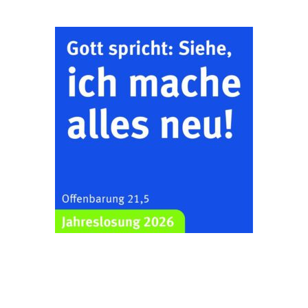
Bilderausstellung:
„Kirchen aus Gera
und der Umgebung
22.08.2026
11:00 Uhr
nordwestlich von
Gera“
Kirche Gera-
Frankenthal, Am Gerberg,
07548 Gera
Zentraler
Familiengottesdienst
zum
Schuljahresbeginn in
23.08.2026
10:00 Uhr
Rüdersdorf
Ev. Pfarrkirche
Rüdersdorf, Rüdersdorf
30, 07586 Kraftsdorf
Frankenthal - Offene
Kirche mit
Bilderausstellung: