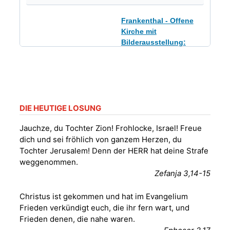
Frankenthal - Offene
Kirche mit
Bilderausstellung:
„Kirchen aus Gera
und der Umgebung
09.08.2026
11:00 Uhr
nordwestlich von
Gera“
Kirche Gera-
Frankenthal, Am Gerberg,
DIE HEUTIGE LOSUNG
07548 Gera
Jauchze, du Tochter Zion! Frohlocke, Israel! Freue
dich und sei fröhlich von ganzem Herzen, du
Sommerkonzert -
Tochter Jerusalem! Denn der HERR hat deine Strafe
„Sommerorgel“
weggenommen.
Fröhliche
Zefanja 3,14-15
Orgelstücke und
12.08.2026
19:00 Uhr
Lieder zum Mitsingen
Christus ist gekommen und hat im Evangelium
Kirche Gera-
Frankenthal, Am Gerberg,
Frieden verkündigt euch, die ihr fern wart, und
07548 Gera
Frieden denen, die nahe waren.