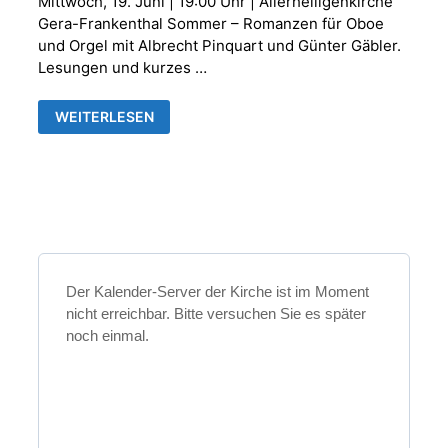
Mittwoch, 19. Juni | 19:00 Uhr | Allerheiligenkirche
Gera-Frankenthal Sommer – Romanzen für Oboe
und Orgel mit Albrecht Pinquart und Günter Gäbler.
Lesungen und kurzes …
SOMMERKONZERT
WEITERLESEN
-
SOMMER
ROMANZEN
FÜR
OBOE
UND
ORGEL-
Der Kalender-Server der Kirche ist im Moment
nicht erreichbar. Bitte versuchen Sie es später
noch einmal.