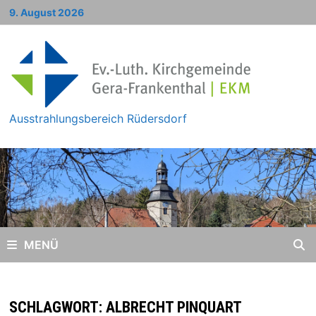
Zum
9. August 2026
Inhalt
springen
Ausstrahlungsbereich Rüdersdorf
MENÜ
SCHLAGWORT:
ALBRECHT PINQUART