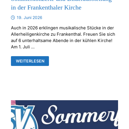
in der Frankenthaler Kirche
19. Juni 2026
Auch in 2026 erklingen musikalische Stücke in der
Allerheiligenkirche zu Frankenthal. Freuen Sie sich
auf 6 unterhaltsame Abende in der kühlen Kirche!
Am 1. Juli …
SOMMERKONZERTE
WEITERLESEN
UND
BILDERAUSSTELLUNG
IN
DER
FRANKENTHALER
KIRCHE