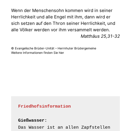
Musiksommer:
Leonard Cohen
Wenn der Menschensohn kommen wird in seiner
Programm mit Tom
16.08.2026
17:00 Uhr
Herrlichkeit und alle Engel mit ihm, dann wird er
Horn aus Weimar
sich setzen auf den Thron seiner Herrlichkeit, und
07586 Kraftsdorf,
alle Völker werden vor ihm versammelt werden.
Kirchsteig 1, St Peter &
Matthäus 25,31-32
Paul Kirche
© Evangelische Brüder-Unität – Herrnhuter Brüdergemeine
Gottesdienst im
Weitere Informationen finden Sie hier
Seniorenheim
Harpersdorf
20.08.2026
09:30 Uhr
Seniorenwohnanlage
"Wohnen Plus",
Harpersdorfer Str. 96a,
07586 Kraftsdorf
Frankenthal - Offene
Friedhofsinformation
Kirche mit
Bilderausstellung:
Gießwasser:
„Kirchen aus Gera
und der Umgebung
Das Wasser ist an allen Zapfstellen 
22.08.2026
11:00 Uhr