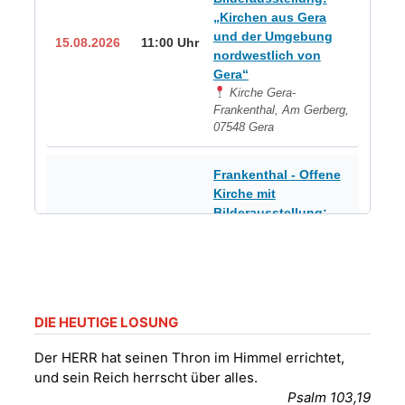
„Kirchen aus Gera
und der Umgebung
15.08.2026
11:00 Uhr
nordwestlich von
Gera“
Kirche Gera-
Frankenthal, Am Gerberg,
07548 Gera
Frankenthal - Offene
Kirche mit
Bilderausstellung:
„Kirchen aus Gera
und der Umgebung
16.08.2026
11:00 Uhr
nordwestlich von
Gera“
Kirche Gera-
DIE HEUTIGE LOSUNG
Frankenthal, Am Gerberg,
07548 Gera
Der HERR hat seinen Thron im Himmel errichtet,
und sein Reich herrscht über alles.
Konzert: Kraftsdorfer
Psalm 103,19