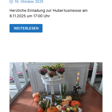
19. Oktober 2025
Herzliche Einladung zur Hubertusmesse am
8.11.2025 um 17:00 Uhr
HUBERTUSMESSE
WEITERLESEN
MIT
DER
PARFORCEHORNGRUPPE
„REUSS
´SCHE
JÄGER