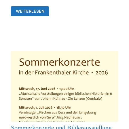
AUSSTELLUNG
WEITERLESEN
VON
JÖRG
NEUHÄUSER
IN
DER
ALLERHEILIGENKIRCHE
FRANKENTHAL
Sommerkonzerte und Bilderausstellung