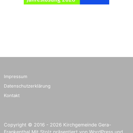
„Kirchen aus Gera
und der Umgebung
29.08.2026
11:00 Uhr
nordwestlich von
Gera“
Kirche Gera-
Frankenthal, Am Gerberg,
07548 Gera
Gottesdienst in
Mühlsdorf
30.08.2026
09:30 Uhr
Evang. Kirche in
07586 Mühlsdorf
Impressum
Gottesdienst in
Datenschutzerklärung
Harpersdorf
30.08.2026
10:30 Uhr
Kontakt
Friedenskirche in
07586 Harpersdorf
Frankenthal - Offene
Copyright © 2016 - 2026 Kirchgemeinde Gera-
Kirche mit
Frankenthal Mit Stolz präsentiert von
WordPress
und
Bilderausstellung: