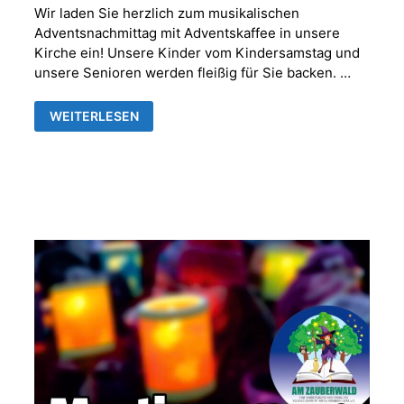
Wir laden Sie herzlich zum musikalischen
Adventsnachmittag mit Adventskaffee in unsere
Kirche ein! Unsere Kinder vom Kindersamstag und
unsere Senioren werden fleißig für Sie backen. …
MUSIKALISCHER
WEITERLESEN
ADVENTNACHMITTAG
MIT
ADVENTSKAFFEE
IN
DER
FRANKENTHALER
KIRCHE