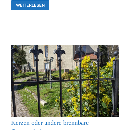
GOTTESDIENSTE
WEITERLESEN
&
VERANSTALTUNGEN
DER
EV.
KIRCHENGEMEINDEN
FRANKENTHAL
UND
RÜDERSDORF-
KRAFTSDORF
Kerzen oder andere brennbare