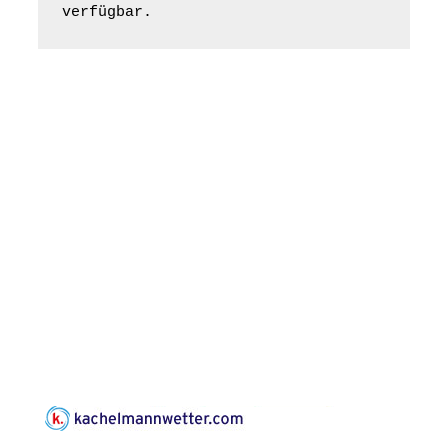
nordwestlich von
verfügbar.
Gera“
Kirche Gera-
Frankenthal, Am Gerberg,
07548 Gera
Zentraler
Familiengottesdienst
zum
Schuljahresbeginn in
23.08.2026
10:00 Uhr
Rüdersdorf
Ev. Pfarrkirche
Rüdersdorf, Rüdersdorf
30, 07586 Kraftsdorf
Frankenthal - Offene
Kirche mit
Bilderausstellung:
„Kirchen aus Gera
und der Umgebung
23.08.2026
11:00 Uhr
nordwestlich von