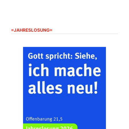
Gera“
Kirche Gera-
Frankenthal, Am Gerberg,
07548 Gera
=JAHRESLOSUNG=
Kreativnachmittag für
Klein & Groß
26.08.2026
16:00 Uhr
Ev. Pfarramt
Rüdersdorf 30, 07586
Kraftsdorf
Sommerkonzert - „Ein
Liederabend“
26.08.2026
19:00 Uhr
Kirche Gera-
Frankenthal, Am Gerberg,
07548 Gera
Frankenthal - Offene
Kirche mit
Bilderausstellung: