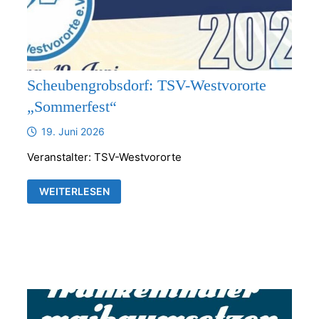
Scheubengrobsdorf: TSV-Westvororte
„Sommerfest“
19. Juni 2026
Veranstalter: TSV-Westvororte
SCHEUBENGROBSDORF:
WEITERLESEN
TSV-
WESTVORORTE
„SOMMERFEST“