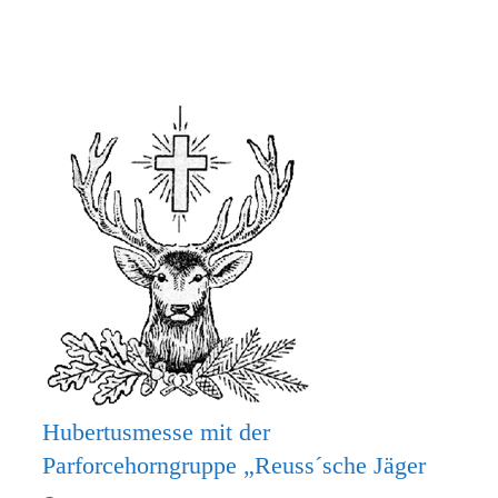
MACH
MIT
BEIM
KRIPPENSPIEL!
Hubertusmesse mit der
Parforcehorngruppe „Reuss´sche Jäger