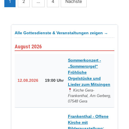
Seitennummerierung
1
2
…
4
Nächste
der
Beiträge
Alle Gottesdienste & Veranstaltungen zeigen →
August 2026
Sommerkonzert -
„Sommerorgel“
Fröhliche
Orgelstücke und
12.08.2026
19:00 Uhr
Lieder zum Mitsingen
Kirche Gera-
Frankenthal, Am Gerberg,
07548 Gera
Frankenthal - Offene
Kirche mit
Bilderausstellung: