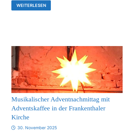
VERBINDLICHE
WEITERLESEN
ZUSAMMENARBEIT
ZWISCHEN
DER
KIRCHGEMEINDE
FRANKENTHAL
UND
DER
KIRCHENGEMEINDE
RÜDERSDORF-
KRAFTSDORF
AB
1.1.2026
Musikalischer Adventnachmittag mit
Adventskaffee in der Frankenthaler
Kirche
30. November 2025