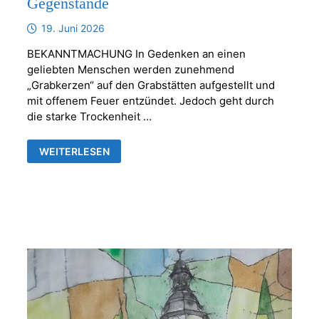
Gegenstände
19. Juni 2026
BEKANNTMACHUNG In Gedenken an einen
geliebten Menschen werden zunehmend
„Grabkerzen“ auf den Grabstätten aufgestellt und
mit offenem Feuer entzündet. Jedoch geht durch
die starke Trockenheit …
KERZEN
WEITERLESEN
ODER
ANDERE
BRENNBARE
GEGENSTÄNDE