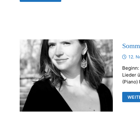
DER
WEIHNACHTSZEIT
Somme
12. 
Beginn:
Lieder 
(Piano)
SOMM
WEIT
AM
03.
AUGU
2022