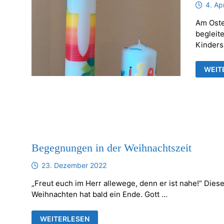
4. Ap
Am Oste
begleit
Kinders
FAMI
WEIT
AM
OSTE
Begegnungen in der Weihnachtszeit
23. Dezember 2022
„Freut euch im Herr allewege, denn er ist nahe!“ Dies
Weihnachten hat bald ein Ende. Gott …
BEGEGNUNGEN
WEITERLESEN
IN