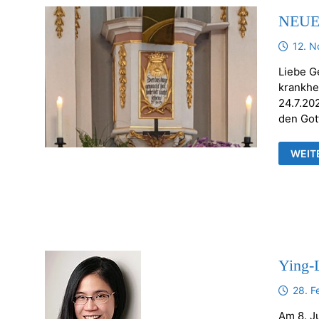
NEUE 
12. 
Liebe G
krankhe
24.7.20
den Got
NEUE
WEIT
UHRZ
GOTT
AM
24.7.
Ying-
28. F
Am 8. J