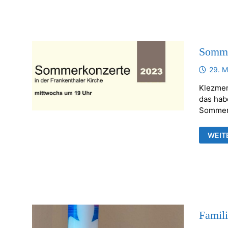
UND
BABE
NICL
(HAR
Somme
29. M
Klezmer
das hab
Sommer
SOMM
WEIT
UND
AUSS
Famili