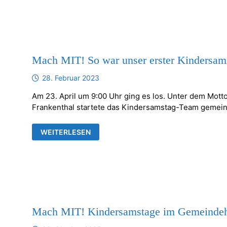
Mach MIT! So war unser erster Kindersam
28. Februar 2023
Am 23. April um 9:00 Uhr ging es los. Unter dem Mo
Frankenthal startete das Kindersamstag-Team gemein
MACH
WEITERLESEN
MIT!
SO
WAR
UNSER
ERSTER
KINDERSAMSTAG
Mach MIT! Kindersamstage im Gemeindeh