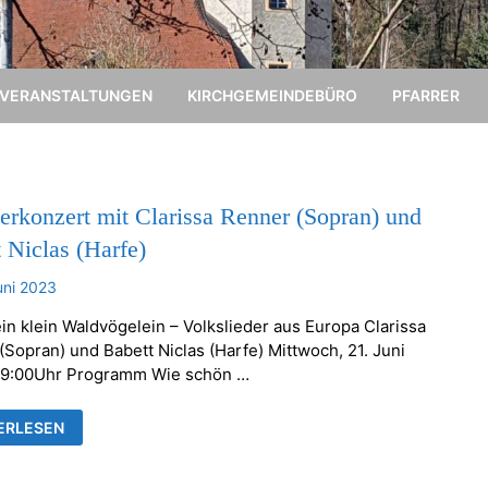
VERANSTALTUNGEN
KIRCHGEMEINDEBÜRO
PFARRER
rkonzert mit Clarissa Renner (Sopran) und
 Niclas (Harfe)
uni 2023
in klein Waldvögelein – Volkslieder aus Europa Clarissa
(Sopran) und Babett Niclas (Harfe) Mittwoch, 21. Juni
19:00Uhr Programm Wie schön …
ERKONZERT
ERLESEN
ISSA
ER
RAN)