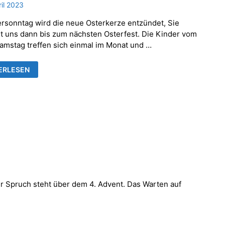
ril 2023
rsonntag wird die neue Osterkerze entzündet, Sie
et uns dann bis zum nächsten Osterfest. Die Kinder vom
amstag treffen sich einmal im Monat und …
LIENGOTTESDIENST
ERLESEN
RSONNTAG
er Spruch steht über dem 4. Advent. Das Warten auf