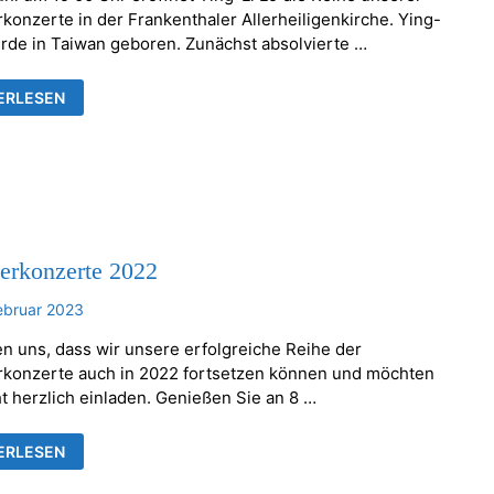
onzerte in der Frankenthaler Allerheiligenkirche. Ying-
urde in Taiwan geboren. Zunächst absolvierte …
-
ERLESEN
FNET
ERKONZERTE
rkonzerte 2022
ebruar 2023
en uns, dass wir unsere erfolgreiche Reihe der
onzerte auch in 2022 fortsetzen können und möchten
ht herzlich einladen. Genießen Sie an 8 …
ERKONZERTE
ERLESEN