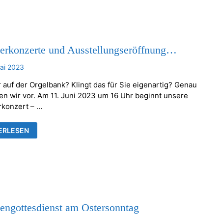
TT
AS
FE)
rkonzerte und Ausstellungseröffnung…
ai 2023
 auf der Orgelbank? Klingt das für Sie eigenartig? Genau
en wir vor. Am 11. Juni 2023 um 16 Uhr beginnt unsere
konzert – …
ERKONZERTE
ERLESEN
TELLUNGSERÖFFNUNG…
engottesdienst am Ostersonntag