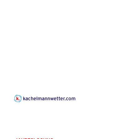
Frankenthal, Am Gerberg,
07548 Gera
Konzert: Kraftsdorfer
Musiksommer:
Leonard Cohen
Programm mit Tom
16.08.2026
17:00 Uhr
Horn aus Weimar
07586 Kraftsdorf,
Kirchsteig 1, St Peter &
Paul Kirche
Gottesdienst im
Seniorenheim
Harpersdorf
20.08.2026
09:30 Uhr
Seniorenwohnanlage
"Wohnen Plus",
Harpersdorfer Str. 96a,
07586 Kraftsdorf
Frankenthal - Offene