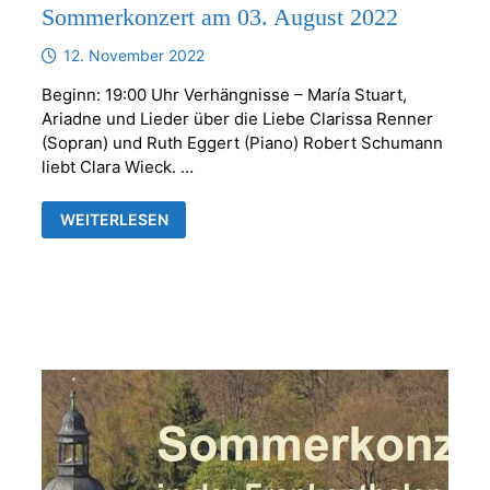
Sommerkonzert am 03. August 2022
12. November 2022
Beginn: 19:00 Uhr Verhängnisse – María Stuart,
Ariadne und Lieder über die Liebe Clarissa Renner
(Sopran) und Ruth Eggert (Piano) Robert Schumann
liebt Clara Wieck. …
SOMMERKONZERT
WEITERLESEN
AM
03.
AUGUST
2022