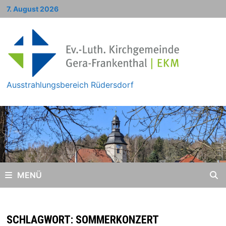
Zum
7. August 2026
Inhalt
springen
Ausstrahlungsbereich Rüdersdorf
MENÜ
SCHLAGWORT:
SOMMERKONZERT