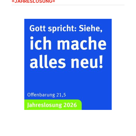
=JAHRESLOSUNG=
Kirche mit
Bilderausstellung:
„Kirchen aus Gera
und der Umgebung
22.08.2026
11:00 Uhr
nordwestlich von
Gera“
Kirche Gera-
Frankenthal, Am Gerberg,
07548 Gera
Zentraler
Familiengottesdienst
zum
Schuljahresbeginn in
23.08.2026
10:00 Uhr
Rüdersdorf
Ev. Pfarrkirche
Rüdersdorf, Rüdersdorf
30, 07586 Kraftsdorf
Frankenthal - Offene
Kirche mit