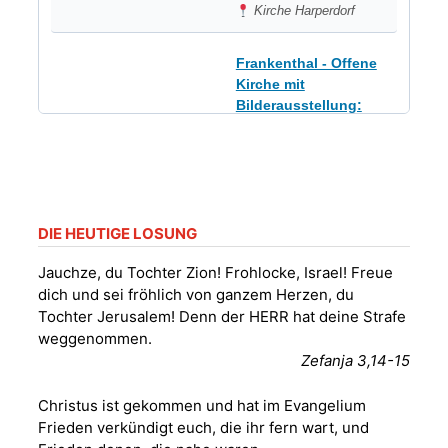
Kirche Harperdorf
Frankenthal - Offene
Kirche mit
Bilderausstellung:
„Kirchen aus Gera
und der Umgebung
09.08.2026
11:00 Uhr
nordwestlich von
Gera“
Kirche Gera-
Frankenthal, Am Gerberg,
DIE HEUTIGE LOSUNG
07548 Gera
Jauchze, du Tochter Zion! Frohlocke, Israel! Freue
dich und sei fröhlich von ganzem Herzen, du
Sommerkonzert -
Tochter Jerusalem! Denn der HERR hat deine Strafe
„Sommerorgel“
weggenommen.
Fröhliche
Zefanja 3,14-15
Orgelstücke und
12.08.2026
19:00 Uhr
Lieder zum Mitsingen
Christus ist gekommen und hat im Evangelium
Kirche Gera-
Frankenthal, Am Gerberg,
Frieden verkündigt euch, die ihr fern wart, und
07548 Gera