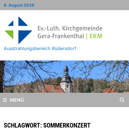
Zum
6. August 2026
Inhalt
springen
Ausstrahlungsbereich Rüdersdorf
MENÜ
SCHLAGWORT:
SOMMERKONZERT