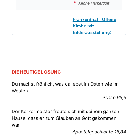
Kirche Harperdorf
Frankenthal - Offene
Kirche mit
Bilderausstellung:
„Kirchen aus Gera
und der Umgebung
09.08.2026
11:00 Uhr
nordwestlich von
Gera“
Kirche Gera-
Frankenthal, Am Gerberg,
DIE HEUTIGE LOSUNG
07548 Gera
Du machst fröhlich, was da lebet im Osten wie im
Westen.
Sommerkonzert -
Psalm 65,9
„Sommerorgel“
Fröhliche
Der Kerkermeister freute sich mit seinem ganzen
Orgelstücke und
12.08.2026
19:00 Uhr
Hause, dass er zum Glauben an Gott gekommen
Lieder zum Mitsingen
war.
Kirche Gera-
Frankenthal, Am Gerberg,
Apostelgeschichte 16,34
07548 Gera