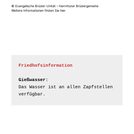
© Evangelische Brüder-Unität – Herrnhuter Brüdergemeine
Weitere Informationen finden Sie hier
Frankenthal - Offene
Kirche mit
Bilderausstellung:
„Kirchen aus Gera
und der Umgebung
15.08.2026
11:00 Uhr
nordwestlich von
Gera“
Kirche Gera-
Frankenthal, Am Gerberg,
Friedhofsinformation
07548 Gera
Gießwasser:
Frankenthal - Offene
Das Wasser ist an allen Zapfstellen 
Kirche mit
verfügbar.
Bilderausstellung:
„Kirchen aus Gera
und der Umgebung
16.08.2026
11:00 Uhr
nordwestlich von
Gera“
Kirche Gera-