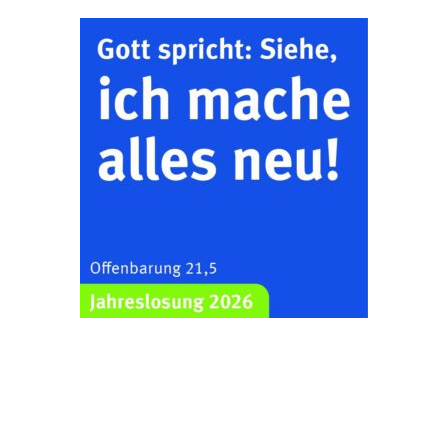
Kirche mit
Bilderausstellung:
„Kirchen aus Gera
und der Umgebung
22.08.2026
11:00 Uhr
nordwestlich von
Gera“
Kirche Gera-
Frankenthal, Am Gerberg,
07548 Gera
Zentraler
Familiengottesdienst
zum
Schuljahresbeginn in
23.08.2026
10:00 Uhr
Rüdersdorf
Ev. Pfarrkirche
Rüdersdorf, Rüdersdorf
30, 07586 Kraftsdorf
Frankenthal - Offene
Kirche mit