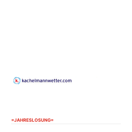
Frankenthal, Am Gerberg,
07548 Gera
Konzert: Kraftsdorfer
Musiksommer:
Leonard Cohen
Programm mit Tom
16.08.2026
17:00 Uhr
Horn aus Weimar
07586 Kraftsdorf,
Kirchsteig 1, St Peter &
Paul Kirche
Gottesdienst im
Seniorenheim
Harpersdorf
20.08.2026
09:30 Uhr
Seniorenwohnanlage
"Wohnen Plus",
Harpersdorfer Str. 96a,
07586 Kraftsdorf
=JAHRESLOSUNG=
Frankenthal - Offene