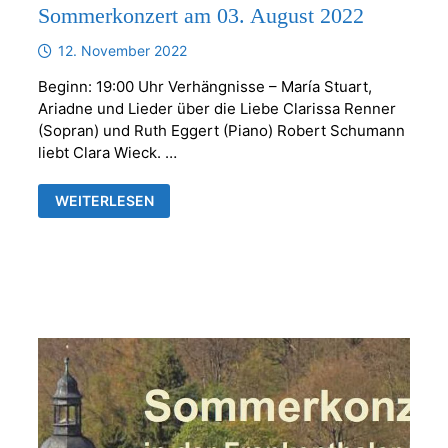
Sommerkonzert am 03. August 2022
12. November 2022
Beginn: 19:00 Uhr Verhängnisse – María Stuart,
Ariadne und Lieder über die Liebe Clarissa Renner
(Sopran) und Ruth Eggert (Piano) Robert Schumann
liebt Clara Wieck. …
SOMMERKONZERT
WEITERLESEN
AM
03.
AUGUST
2022