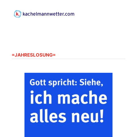
Seniorenheim
Harpersdorf
20.08.2026
09:30 Uhr
Seniorenwohnanlage
"Wohnen Plus",
Harpersdorfer Str. 96a,
07586 Kraftsdorf
Frankenthal - Offene
=JAHRESLOSUNG=
Kirche mit
Bilderausstellung:
„Kirchen aus Gera
und der Umgebung
22.08.2026
11:00 Uhr
nordwestlich von
Gera“
Kirche Gera-
Frankenthal, Am Gerberg,
07548 Gera
Zentraler
Familiengottesdienst
zum