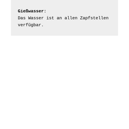
Frankenthal - Offene
Kirche mit
Gießwasser:
Bilderausstellung:
Das Wasser ist an allen Zapfstellen 
„Kirchen aus Gera
verfügbar.
und der Umgebung
16.08.2026
11:00 Uhr
nordwestlich von
Gera“
Kirche Gera-
Frankenthal, Am Gerberg,
07548 Gera
Konzert: Kraftsdorfer
Musiksommer:
Leonard Cohen
Programm mit Tom
16.08.2026
17:00 Uhr
Horn aus Weimar
07586 Kraftsdorf,
Kirchsteig 1, St Peter &
Paul Kirche
Gottesdienst im