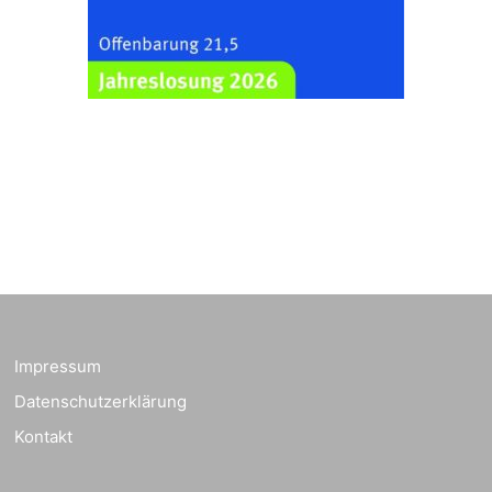
Schuljahresbeginn in
23.08.2026
10:00 Uhr
Rüdersdorf
Ev. Pfarrkirche
Rüdersdorf, Rüdersdorf
30, 07586 Kraftsdorf
Frankenthal - Offene
Kirche mit
Bilderausstellung:
„Kirchen aus Gera
und der Umgebung
23.08.2026
11:00 Uhr
nordwestlich von
Gera“
Kirche Gera-
Frankenthal, Am Gerberg,
Impressum
07548 Gera
Datenschutzerklärung
Kreativnachmittag für
Kontakt
Klein & Groß
26.08.2026
16:00 Uhr
Ev. Pfarramt