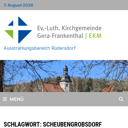
Zum
7. August 2026
Inhalt
springen
Ausstrahlungsbereich Rüdersdorf
MENÜ
SCHLAGWORT:
SCHEUBENGROBSDORF