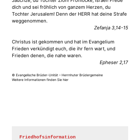
Jauchze, du Tochter Zion! Frohlocke, Israel! Freue
dich und sei fröhlich von ganzem Herzen, du
Sommerkonzert -
Tochter Jerusalem! Denn der HERR hat deine Strafe
„Sommerorgel“
weggenommen.
Fröhliche
Zefanja 3,14-15
Orgelstücke und
12.08.2026
19:00 Uhr
Lieder zum Mitsingen
Christus ist gekommen und hat im Evangelium
Kirche Gera-
Frankenthal, Am Gerberg,
Frieden verkündigt euch, die ihr fern wart, und
07548 Gera
Frieden denen, die nahe waren.
Epheser 2,17
Frankenthal - Offene
© Evangelische Brüder-Unität – Herrnhuter Brüdergemeine
Kirche mit
Weitere Informationen finden Sie hier
Bilderausstellung:
„Kirchen aus Gera
und der Umgebung
15.08.2026
11:00 Uhr
nordwestlich von
Gera“
Kirche Gera-
Frankenthal, Am Gerberg,
07548 Gera
Friedhofsinformation