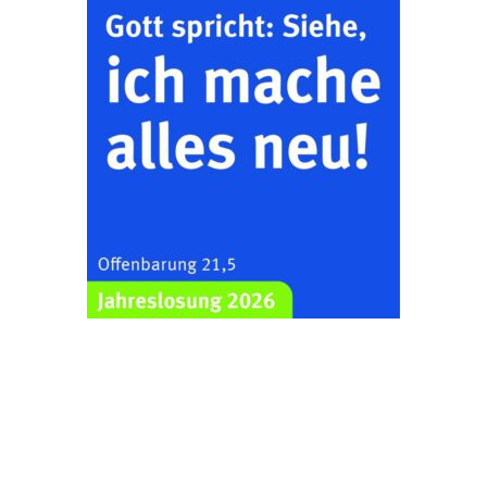
Bilderausstellung:
„Kirchen aus Gera
und der Umgebung
22.08.2026
11:00 Uhr
nordwestlich von
Gera“
Kirche Gera-
Frankenthal, Am Gerberg,
07548 Gera
Zentraler
Familiengottesdienst
zum
Schuljahresbeginn in
23.08.2026
10:00 Uhr
Rüdersdorf
Ev. Pfarrkirche
Rüdersdorf, Rüdersdorf
30, 07586 Kraftsdorf
Frankenthal - Offene
Kirche mit
Bilderausstellung: