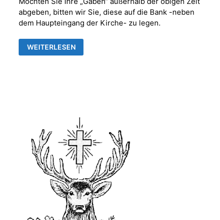
Möchten Sie Ihre „Gaben“ außerhalb der obigen Zeit
abgeben, bitten wir Sie, diese auf die Bank -neben
dem Haupteingang der Kirche- zu legen.
EINLADUNG
WEITERLESEN
ZUM
ERNTEDANKFEST