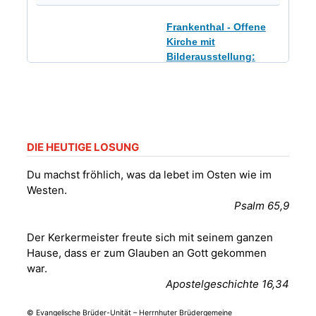
Frankenthal - Offene
Kirche mit
Bilderausstellung:
„Kirchen aus Gera
und der Umgebung
09.08.2026
11:00 Uhr
nordwestlich von
Gera“
Kirche Gera-
Frankenthal, Am Gerberg,
DIE HEUTIGE LOSUNG
07548 Gera
Du machst fröhlich, was da lebet im Osten wie im
Westen.
Sommerkonzert -
Psalm 65,9
„Sommerorgel“
Fröhliche
Der Kerkermeister freute sich mit seinem ganzen
Orgelstücke und
12.08.2026
19:00 Uhr
Hause, dass er zum Glauben an Gott gekommen
Lieder zum Mitsingen
war.
Kirche Gera-
Frankenthal, Am Gerberg,
Apostelgeschichte 16,34
07548 Gera
© Evangelische Brüder-Unität – Herrnhuter Brüdergemeine