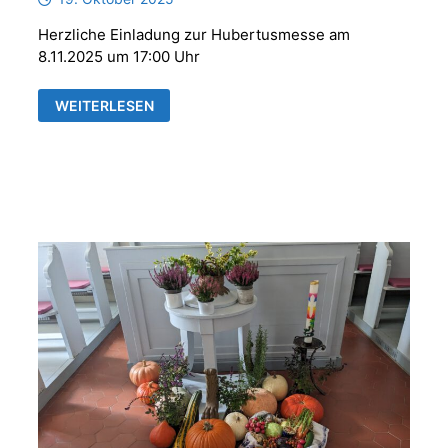
Herzliche Einladung zur Hubertusmesse am
8.11.2025 um 17:00 Uhr
HUBERTUSMESSE
WEITERLESEN
MIT
DER
PARFORCEHORNGRUPPE
„REUSS
´SCHE
JÄGER