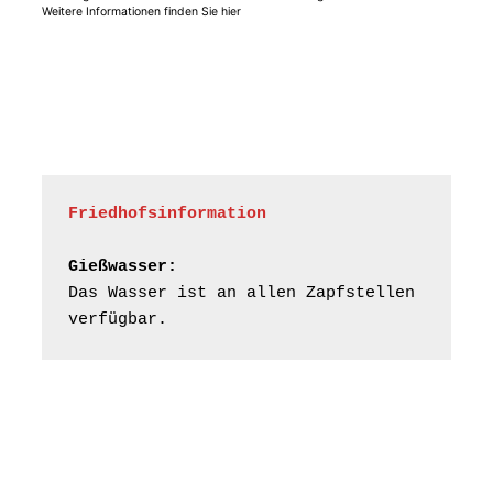
Weitere Informationen finden Sie hier
Frankenthal - Offene
Kirche mit
Bilderausstellung:
„Kirchen aus Gera
und der Umgebung
15.08.2026
11:00 Uhr
nordwestlich von
Gera“
Kirche Gera-
Frankenthal, Am Gerberg,
Friedhofsinformation
07548 Gera
Gießwasser:
Frankenthal - Offene
Das Wasser ist an allen Zapfstellen 
Kirche mit
verfügbar.
Bilderausstellung:
„Kirchen aus Gera
und der Umgebung
16.08.2026
11:00 Uhr
nordwestlich von
Gera“
Kirche Gera-
Frankenthal, Am Gerberg,
07548 Gera