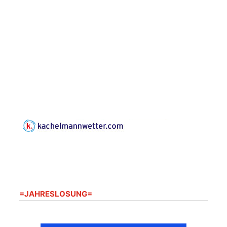
Konzert: Kraftsdorfer
Musiksommer:
Leonard Cohen
Programm mit Tom
16.08.2026
17:00 Uhr
Horn aus Weimar
07586 Kraftsdorf,
Kirchsteig 1, St Peter &
Paul Kirche
Gottesdienst im
Seniorenheim
Harpersdorf
20.08.2026
09:30 Uhr
Seniorenwohnanlage
"Wohnen Plus",
Harpersdorfer Str. 96a,
07586 Kraftsdorf
=JAHRESLOSUNG=
Frankenthal - Offene
Kirche mit