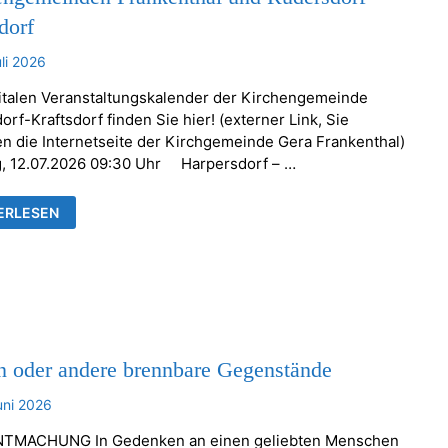
dorf
uli 2026
italen Veranstaltungskalender der Kirchengemeinde
rf-Kraftsdorf finden Sie hier! (externer Link, Sie
en die Internetseite der Kirchgemeinde Gera Frankenthal)
, 12.07.2026 09:30 Uhr Harpersdorf – …
ESDIENSTE
ERLESEN
NSTALTUNGEN
HENGEMEINDEN
KENTHAL
RSDORF-
TSDORF
n oder andere brennbare Gegenstände
uni 2026
TMACHUNG In Gedenken an einen geliebten Menschen