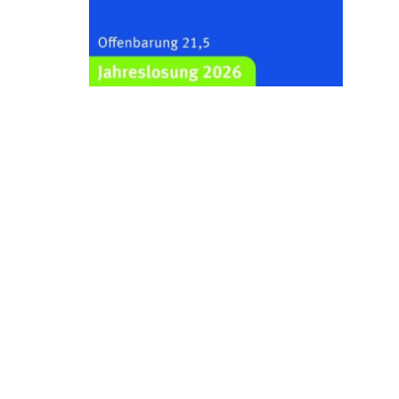
Kraftsdorf
26.08.2026
19:00 Uhr
Sommerkonzert - „Ein
Liederabend“
Kirche Gera-Frankenthal, Am
Gerberg, 07548 Gera
29.08.2026
11:00 Uhr
Frankenthal - Offene Kirche mit
Bilderausstellung: „Kirchen aus
Gera und der Umgebung
nordwestlich von Gera“
Kirche Gera-Frankenthal, Am
Gerberg, 07548 Gera
30.08.2026
09:30 Uhr
Gottesdienst in Mühlsdorf
Evang. Kirche in 07586 Mühlsdorf