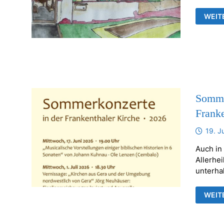
AUSS
WEIT
VON
JÖRG
NEUH
IN
DER
ALLE
FRAN
Sommer
Franke
19. J
Auch in
Allerhei
unterha
SOMM
WEIT
UND
BILD
IN
DER