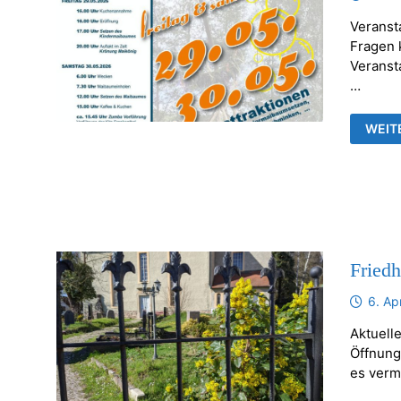
Veranst
Fragen k
Veransta
…
FRAN
WEIT
MAIB
Fried
6. Ap
Aktuelle
Öffnung
es verm