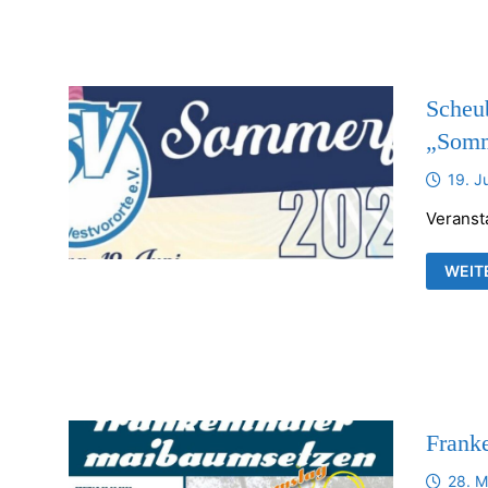
FRAN
KIRC
Scheu
„Somm
19. J
Veranst
SCHE
WEIT
TSV-
WEST
„SOM
Frank
28. M