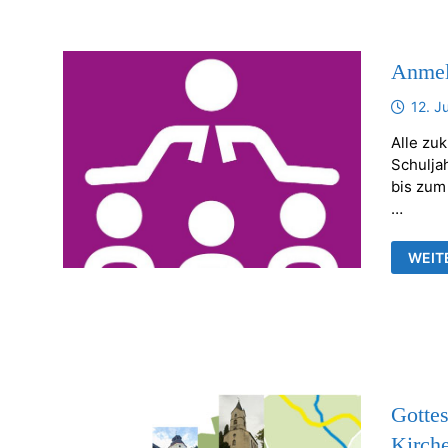
Anmel
12. J
Alle zu
Schulja
bis zum
…
ANME
WEIT
VORK
Gottes
Kirch