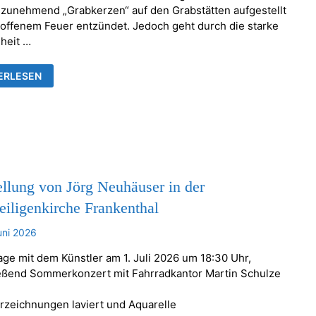
zunehmend „Grabkerzen“ auf den Grabstätten aufgestellt
 offenem Feuer entzündet. Jedoch geht durch die starke
heit …
EN
ERLESEN
RE
NBARE
NSTÄNDE
llung von Jörg Neuhäuser in der
eiligenkirche Frankenthal
uni 2026
age mit dem Künstler am 1. Juli 2026 um 18:30 Uhr,
eßend Sommerkonzert mit Fahrradkantor Martin Schulze
erzeichnungen laviert und Aquarelle