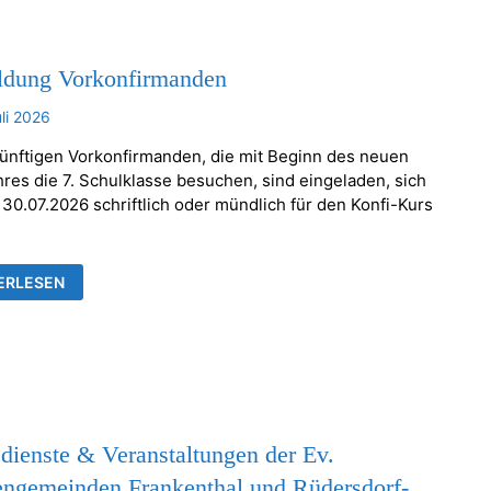
dung Vorkonfirmanden
uli 2026
künftigen Vorkonfirmanden, die mit Beginn des neuen
hres die 7. Schulklasse besuchen, sind eingeladen, sich
 30.07.2026 schriftlich oder mündlich für den Konfi-Kurs
LDUNG
ERLESEN
ONFIRMANDEN
dienste & Veranstaltungen der Ev.
engemeinden Frankenthal und Rüdersdorf-