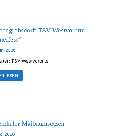
KENTHALER
HE
bengrobsdorf: TSV-Westvororte
erfest“
uni 2026
alter: TSV-Westvororte
UBENGROBSDORF:
ERLESEN
VORORTE
MERFEST“
enthaler Maibaumsetzen
ai 2026