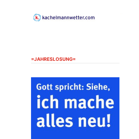
Gerberg, 07548 Gera
23.08.2026
10:00 Uhr
Zentraler Familiengottesdienst
zum Schuljahresbeginn in
Rüdersdorf
Ev. Pfarrkirche Rüdersdorf,
Rüdersdorf 30, 07586 Kraftsdorf
=JAHRESLOSUNG=
23.08.2026
11:00 Uhr
Frankenthal - Offene Kirche mit
Bilderausstellung: „Kirchen aus
Gera und der Umgebung
nordwestlich von Gera“
Kirche Gera-Frankenthal, Am
Gerberg, 07548 Gera
26.08.2026
16:00 Uhr
Kreativnachmittag für Klein &
Groß
Ev. Pfarramt Rüdersdorf 30, 07586