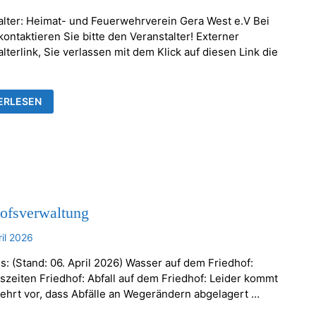
alter: Heimat- und Feuerwehrverein Gera West e.V Bei
ontaktieren Sie bitte den Veranstalter! Externer
lterlink, Sie verlassen mit dem Klick auf diesen Link die
KENTHALER
ERLESEN
AUMSETZEN
hofsverwaltung
ril 2026
s: (Stand: 06. April 2026) Wasser auf dem Friedhof:
szeiten Friedhof: Abfall auf dem Friedhof: Leider kommt
ehrt vor, dass Abfälle an Wegerändern abgelagert …