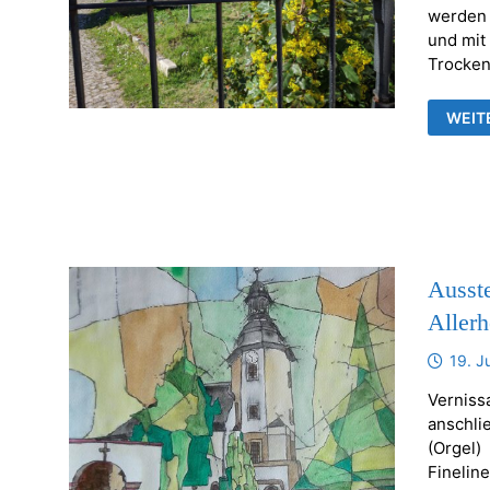
werden 
und mit
Trocken
KERZ
WEIT
ODER
ANDE
BREN
GEGE
Ausste
Allerh
19. J
Verniss
anschli
(Orgel)
Finelin