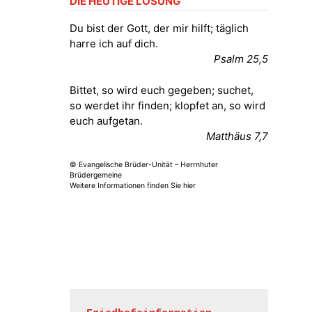
DIE HEUTIGE LOSUNG
Fröhliche Orgelstücke und Lieder
zum Mitsingen
Du bist der Gott, der mir hilft; täglich
Kirche Gera-Frankenthal, Am
harre ich auf dich.
Gerberg, 07548 Gera
Psalm 25,5
15.08.2026
11:00 Uhr
Bittet, so wird euch gegeben; suchet,
Frankenthal - Offene Kirche mit
so werdet ihr finden; klopfet an, so wird
Bilderausstellung: „Kirchen aus
euch aufgetan.
Gera und der Umgebung
Matthäus 7,7
nordwestlich von Gera“
Kirche Gera-Frankenthal, Am
© Evangelische Brüder-Unität – Herrnhuter
Gerberg, 07548 Gera
Brüdergemeine
Weitere Informationen finden Sie hier
16.08.2026
11:00 Uhr
Frankenthal - Offene Kirche mit
Bilderausstellung: „Kirchen aus
Gera und der Umgebung
nordwestlich von Gera“
Kirche Gera-Frankenthal, Am
Gerberg, 07548 Gera