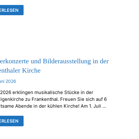
TELLUNG
ERLESEN
ÄUSER
RHEILIGENKIRCHE
KENTHAL
konzerte und Bilderausstellung in der
nthaler Kirche
uni 2026
 2026 erklingen musikalische Stücke in der
ligenkirche zu Frankenthal. Freuen Sie sich auf 6
ltsame Abende in der kühlen Kirche! Am 1. Juli …
ERKONZERTE
ERLESEN
ERAUSSTELLUNG