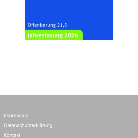
Zentraler
Familiengottesdienst
zum
Schuljahresbeginn in
23.08.2026
10:00 Uhr
Rüdersdorf
Ev. Pfarrkirche
Rüdersdorf, Rüdersdorf
30, 07586 Kraftsdorf
Frankenthal - Offene
Kirche mit
Bilderausstellung:
„Kirchen aus Gera
und der Umgebung
23.08.2026
11:00 Uhr
nordwestlich von
Gera“
Impressum
Kirche Gera-
Frankenthal, Am Gerberg,
Datenschutzerklärung
07548 Gera
Kontakt