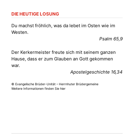
Gera“
Kirche Gera-
Frankenthal, Am Gerberg,
DIE HEUTIGE LOSUNG
07548 Gera
Du machst fröhlich, was da lebet im Osten wie im
Westen.
Sommerkonzert -
Psalm 65,9
„Sommerorgel“
Fröhliche
Der Kerkermeister freute sich mit seinem ganzen
Orgelstücke und
12.08.2026
19:00 Uhr
Hause, dass er zum Glauben an Gott gekommen
Lieder zum Mitsingen
war.
Kirche Gera-
Frankenthal, Am Gerberg,
Apostelgeschichte 16,34
07548 Gera
© Evangelische Brüder-Unität – Herrnhuter Brüdergemeine
Weitere Informationen finden Sie hier
Frankenthal - Offene
Kirche mit
Bilderausstellung:
„Kirchen aus Gera
und der Umgebung
15.08.2026
11:00 Uhr
nordwestlich von
Gera“