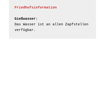
Kirche Gera-
Frankenthal, Am Gerberg,
Friedhofsinformation
07548 Gera
Gießwasser:
Frankenthal - Offene
Das Wasser ist an allen Zapfstellen 
Kirche mit
verfügbar.
Bilderausstellung:
„Kirchen aus Gera
und der Umgebung
16.08.2026
11:00 Uhr
nordwestlich von
Gera“
Kirche Gera-
Frankenthal, Am Gerberg,
07548 Gera
Konzert: Kraftsdorfer
Musiksommer:
Leonard Cohen
Programm mit Tom
16.08.2026
17:00 Uhr
Horn aus Weimar
07586 Kraftsdorf,