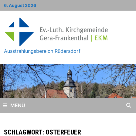
Zum
6. August 2026
Inhalt
springen
Ausstrahlungsbereich Rüdersdorf
MENÜ
SCHLAGWORT:
OSTERFEUER