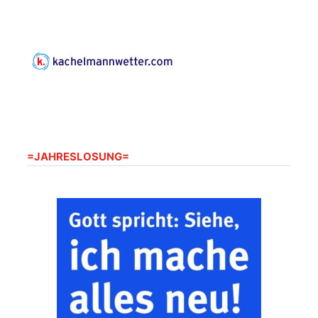
Kirchsteig 1, St Peter &
Paul Kirche
Gottesdienst im
Seniorenheim
Harpersdorf
20.08.2026
09:30 Uhr
Seniorenwohnanlage
"Wohnen Plus",
Harpersdorfer Str. 96a,
07586 Kraftsdorf
=JAHRESLOSUNG=
Frankenthal - Offene
Kirche mit
Bilderausstellung:
„Kirchen aus Gera
und der Umgebung
22.08.2026
11:00 Uhr
nordwestlich von
Gera“
Kirche Gera-
Frankenthal, Am Gerberg,
07548 Gera