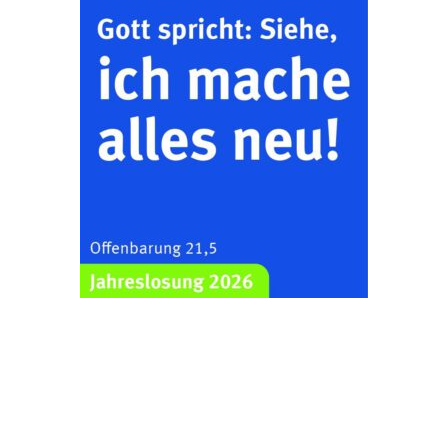
Kirche mit
Bilderausstellung:
„Kirchen aus Gera
und der Umgebung
22.08.2026
11:00 Uhr
nordwestlich von
Gera“
Kirche Gera-
Frankenthal, Am Gerberg,
07548 Gera
Zentraler
Familiengottesdienst
zum
Schuljahresbeginn in
23.08.2026
10:00 Uhr
Rüdersdorf
Ev. Pfarrkirche
Rüdersdorf, Rüdersdorf
30, 07586 Kraftsdorf
Frankenthal - Offene
Kirche mit