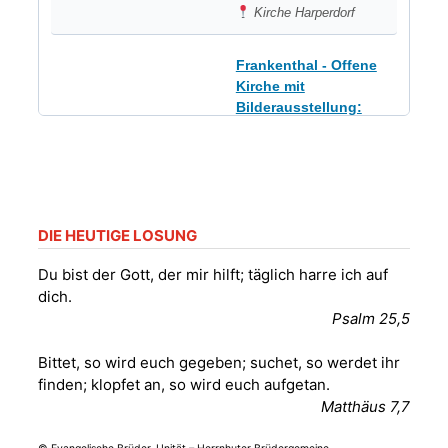
Kirche Harperdorf
Frankenthal - Offene
Kirche mit
Bilderausstellung:
„Kirchen aus Gera
und der Umgebung
09.08.2026
11:00 Uhr
nordwestlich von
Gera“
Kirche Gera-
Frankenthal, Am Gerberg,
DIE HEUTIGE LOSUNG
07548 Gera
Du bist der Gott, der mir hilft; täglich harre ich auf
dich.
Sommerkonzert -
Psalm 25,5
„Sommerorgel“
Fröhliche
Bittet, so wird euch gegeben; suchet, so werdet ihr
Orgelstücke und
12.08.2026
19:00 Uhr
finden; klopfet an, so wird euch aufgetan.
Lieder zum Mitsingen
Matthäus 7,7
Kirche Gera-
Frankenthal, Am Gerberg,
07548 Gera