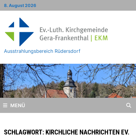
Zum
8. August 2026
Inhalt
springen
Ausstrahlungsbereich Rüdersdorf
MENÜ
SCHLAGWORT:
KIRCHLICHE NACHRICHTEN EV.