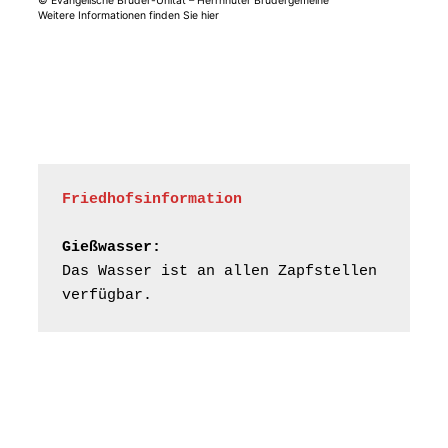
© Evangelische Brüder-Unität – Herrnhuter Brüdergemeine
Weitere Informationen finden Sie hier
Frankenthal - Offene
Kirche mit
Bilderausstellung:
„Kirchen aus Gera
und der Umgebung
15.08.2026
11:00 Uhr
nordwestlich von
Gera“
Kirche Gera-
Friedhofsinformation
Frankenthal, Am Gerberg,
07548 Gera
Gießwasser:
Das Wasser ist an allen Zapfstellen 
Frankenthal - Offene
verfügbar.
Kirche mit
Bilderausstellung:
„Kirchen aus Gera
und der Umgebung
16.08.2026
11:00 Uhr
nordwestlich von
Gera“
Kirche Gera-