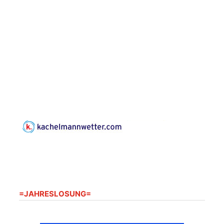
Frankenthal, Am Gerberg,
07548 Gera
Konzert: Kraftsdorfer
Musiksommer:
Leonard Cohen
Programm mit Tom
16.08.2026
17:00 Uhr
Horn aus Weimar
07586 Kraftsdorf,
Kirchsteig 1, St Peter &
Paul Kirche
Gottesdienst im
Seniorenheim
Harpersdorf
20.08.2026
09:30 Uhr
Seniorenwohnanlage
"Wohnen Plus",
Harpersdorfer Str. 96a,
=JAHRESLOSUNG=
07586 Kraftsdorf
Frankenthal - Offene