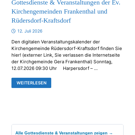
Gottesdienste & Veranstaltungen der Ev.
Kirchengemeinden Frankenthal und
Rüdersdorf-Kraftsdorf
12. Juli 2026
Den digitalen Veranstaltungskalender der
Kirchengemeinde Rüdersdorf-Kraftsdorf finden Sie
hier! (externer Link, Sie verlassen die Internetseite
der Kirchgemeinde Gera Frankenthal) Sonntag,
12.07.2026 09:30 Uhr Harpersdorf – …
GOTTESDIENSTE
WEITERLESEN
&
VERANSTALTUNGEN
DER
EV.
KIRCHENGEMEINDEN
FRANKENTHAL
UND
RÜDERSDORF-
KRAFTSDORF
Alle Gottesdienste & Veranstaltungen zeigen →