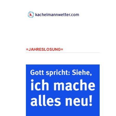
Gerberg, 07548 Gera
23.08.2026
10:00 Uhr
Zentraler Familiengottesdienst
zum Schuljahresbeginn in
Rüdersdorf
Ev. Pfarrkirche Rüdersdorf,
Rüdersdorf 30, 07586 Kraftsdorf
=JAHRESLOSUNG=
23.08.2026
11:00 Uhr
Frankenthal - Offene Kirche mit
Bilderausstellung: „Kirchen aus
Gera und der Umgebung
nordwestlich von Gera“
Kirche Gera-Frankenthal, Am
Gerberg, 07548 Gera
26.08.2026
16:00 Uhr
Kreativnachmittag für Klein &
Groß
Ev. Pfarramt Rüdersdorf 30, 07586