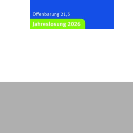
Kraftsdorf
26.08.2026
19:00 Uhr
Sommerkonzert - „Ein
Liederabend“
Kirche Gera-Frankenthal, Am
Gerberg, 07548 Gera
29.08.2026
11:00 Uhr
Frankenthal - Offene Kirche mit
Bilderausstellung: „Kirchen aus
Gera und der Umgebung
nordwestlich von Gera“
Kirche Gera-Frankenthal, Am
Gerberg, 07548 Gera
30.08.2026
09:30 Uhr
Gottesdienst in Mühlsdorf
Evang. Kirche in 07586 Mühlsdorf