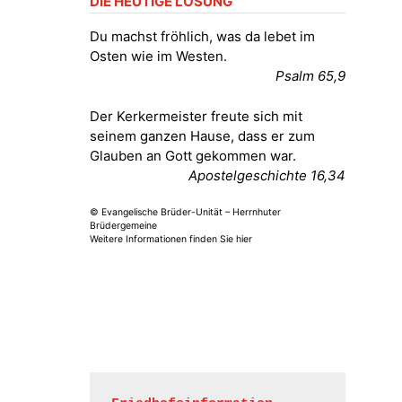
DIE HEUTIGE LOSUNG
Fröhliche Orgelstücke und Lieder
zum Mitsingen
Du machst fröhlich, was da lebet im
Kirche Gera-Frankenthal, Am
Osten wie im Westen.
Gerberg, 07548 Gera
Psalm 65,9
15.08.2026
11:00 Uhr
Der Kerkermeister freute sich mit
Frankenthal - Offene Kirche mit
seinem ganzen Hause, dass er zum
Bilderausstellung: „Kirchen aus
Glauben an Gott gekommen war.
Gera und der Umgebung
Apostelgeschichte 16,34
nordwestlich von Gera“
Kirche Gera-Frankenthal, Am
© Evangelische Brüder-Unität – Herrnhuter
Gerberg, 07548 Gera
Brüdergemeine
Weitere Informationen finden Sie hier
16.08.2026
11:00 Uhr
Frankenthal - Offene Kirche mit
Bilderausstellung: „Kirchen aus
Gera und der Umgebung
nordwestlich von Gera“
Kirche Gera-Frankenthal, Am
Gerberg, 07548 Gera