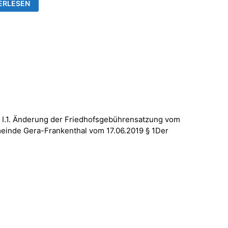
DHOFSVERWALTUNG
ERLESEN
 I.1. Änderung der Friedhofsgebührensatzung vom
meinde Gera-Frankenthal vom 17.06.2019 § 1Der