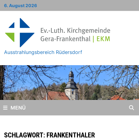
Zum
6. August 2026
Inhalt
springen
Ausstrahlungsbereich Rüdersdorf
MENÜ
SCHLAGWORT:
FRANKENTHALER