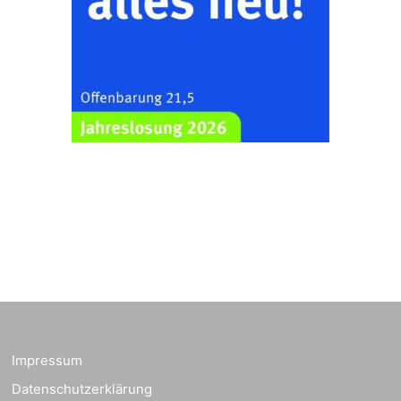
07548 Gera
Zentraler
Familiengottesdienst
zum
Schuljahresbeginn in
23.08.2026
10:00 Uhr
Rüdersdorf
Ev. Pfarrkirche
Rüdersdorf, Rüdersdorf
30, 07586 Kraftsdorf
Frankenthal - Offene
Kirche mit
Bilderausstellung:
„Kirchen aus Gera
und der Umgebung
23.08.2026
11:00 Uhr
nordwestlich von
Gera“
Impressum
Kirche Gera-
Frankenthal, Am Gerberg,
Datenschutzerklärung