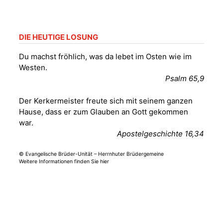
nordwestlich von
Gera“
Kirche Gera-
Frankenthal, Am Gerberg,
DIE HEUTIGE LOSUNG
07548 Gera
Du machst fröhlich, was da lebet im Osten wie im
Westen.
Sommerkonzert -
Psalm 65,9
„Sommerorgel“
Fröhliche
Der Kerkermeister freute sich mit seinem ganzen
Orgelstücke und
12.08.2026
19:00 Uhr
Hause, dass er zum Glauben an Gott gekommen
Lieder zum Mitsingen
war.
Kirche Gera-
Frankenthal, Am Gerberg,
Apostelgeschichte 16,34
07548 Gera
© Evangelische Brüder-Unität – Herrnhuter Brüdergemeine
Weitere Informationen finden Sie hier
Frankenthal - Offene
Kirche mit
Bilderausstellung:
„Kirchen aus Gera
und der Umgebung
15.08.2026
11:00 Uhr
nordwestlich von