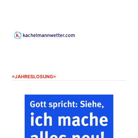
07586 Kraftsdorf,
Kirchsteig 1, St Peter &
Paul Kirche
Gottesdienst im
Seniorenheim
Harpersdorf
20.08.2026
09:30 Uhr
Seniorenwohnanlage
"Wohnen Plus",
Harpersdorfer Str. 96a,
07586 Kraftsdorf
=JAHRESLOSUNG=
Frankenthal - Offene
Kirche mit
Bilderausstellung:
„Kirchen aus Gera
und der Umgebung
22.08.2026
11:00 Uhr
nordwestlich von
Gera“
Kirche Gera-
Frankenthal, Am Gerberg,