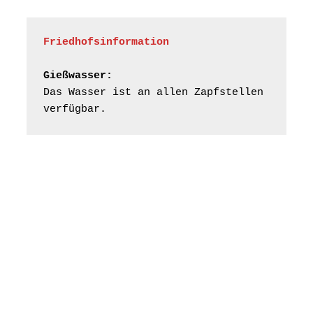
Gera“
Kirche Gera-
Frankenthal, Am Gerberg,
Friedhofsinformation
07548 Gera
Gießwasser:
Frankenthal - Offene
Das Wasser ist an allen Zapfstellen 
Kirche mit
verfügbar.
Bilderausstellung:
„Kirchen aus Gera
und der Umgebung
16.08.2026
11:00 Uhr
nordwestlich von
Gera“
Kirche Gera-
Frankenthal, Am Gerberg,
07548 Gera
Konzert: Kraftsdorfer
Musiksommer:
Leonard Cohen
Programm mit Tom
16.08.2026
17:00 Uhr
Horn aus Weimar