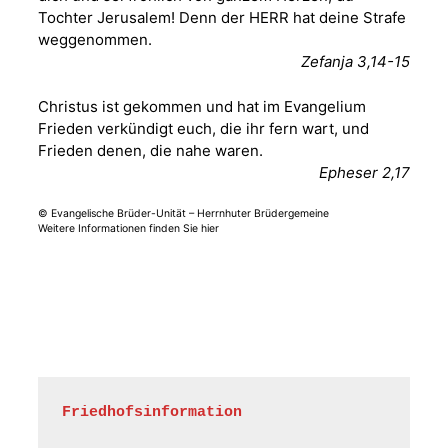
Sommerkonzert -
Tochter Jerusalem! Denn der HERR hat deine Strafe
„Sommerorgel“
weggenommen.
Fröhliche
Zefanja 3,14-15
Orgelstücke und
12.08.2026
19:00 Uhr
Lieder zum Mitsingen
Christus ist gekommen und hat im Evangelium
Kirche Gera-
Frankenthal, Am Gerberg,
Frieden verkündigt euch, die ihr fern wart, und
07548 Gera
Frieden denen, die nahe waren.
Epheser 2,17
Frankenthal - Offene
© Evangelische Brüder-Unität – Herrnhuter Brüdergemeine
Kirche mit
Weitere Informationen finden Sie hier
Bilderausstellung:
„Kirchen aus Gera
und der Umgebung
15.08.2026
11:00 Uhr
nordwestlich von
Gera“
Kirche Gera-
Frankenthal, Am Gerberg,
07548 Gera
Friedhofsinformation
Frankenthal - Offene