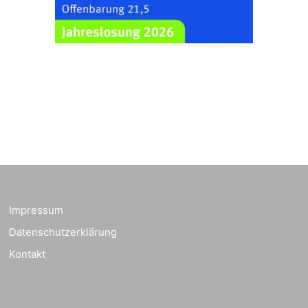
23.08.2026
10:00 Uhr
Rüdersdorf
Ev. Pfarrkirche
Rüdersdorf, Rüdersdorf
30, 07586 Kraftsdorf
Frankenthal - Offene
Kirche mit
Bilderausstellung:
„Kirchen aus Gera
und der Umgebung
23.08.2026
11:00 Uhr
nordwestlich von
Gera“
Kirche Gera-
Frankenthal, Am Gerberg,
Impressum
07548 Gera
Datenschutzerklärung
Kreativnachmittag für
Kontakt
Klein & Groß
26.08.2026
16:00 Uhr
Ev. Pfarramt
Rüdersdorf 30, 07586
Kraftsdorf