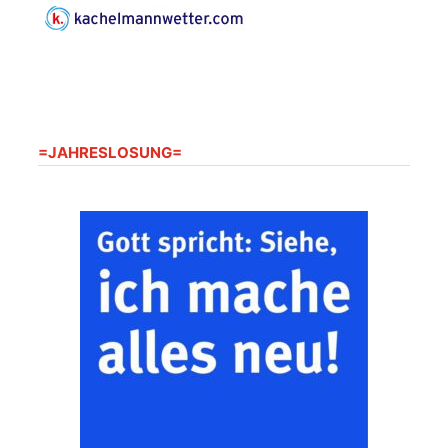
Harpersdorf
20.08.2026
09:30 Uhr
Seniorenwohnanlage
"Wohnen Plus",
Harpersdorfer Str. 96a,
07586 Kraftsdorf
Frankenthal - Offene
=JAHRESLOSUNG=
Kirche mit
Bilderausstellung:
„Kirchen aus Gera
und der Umgebung
22.08.2026
11:00 Uhr
nordwestlich von
Gera“
Kirche Gera-
Frankenthal, Am Gerberg,
07548 Gera
Zentraler
Familiengottesdienst
zum
Schuljahresbeginn in