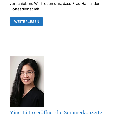
verschieben. Wir freuen uns, dass Frau Hamal den
Gottesdienst mit …
NEUE
WEITERLESEN
UHRZEIT
GOTTESDIENST
AM
24.7.2022
Ying-Li Lo eröffnet die Sommerkonzerte