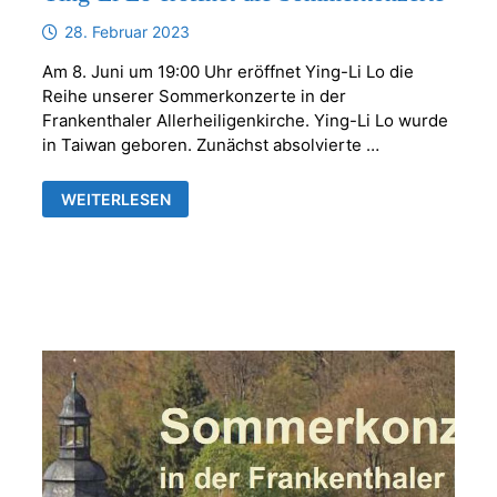
28. Februar 2023
Am 8. Juni um 19:00 Uhr eröffnet Ying-Li Lo die
Reihe unserer Sommerkonzerte in der
Frankenthaler Allerheiligenkirche. Ying-Li Lo wurde
in Taiwan geboren. Zunächst absolvierte …
YING-
WEITERLESEN
LI
LO
ERÖFFNET
DIE
SOMMERKONZERTE