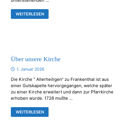
untenstehenden …
UNSEREN
WEITERLESEN
GEMEINDEBRIEF
GIBT
ES
ALS
DIGITALEN
NEWSLETTER,
Über unsere Kirche
1. Januar 2026
Die Kirche “ Allerheiligen“ zu Frankenthal ist aus
einer Gutskapelle hervorgegangen, welche später
zu einer Kirche erweitert und dann zur Pfarrkirche
erhoben wurde. 1728 mußte …
ÜBER
WEITERLESEN
UNSERE
KIRCHE