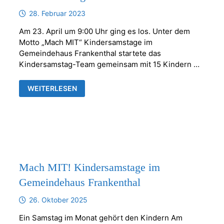
28. Februar 2023
Am 23. April um 9:00 Uhr ging es los. Unter dem
Motto „Mach MIT“ Kindersamstage im
Gemeindehaus Frankenthal startete das
Kindersamstag-Team gemeinsam mit 15 Kindern …
MACH
WEITERLESEN
MIT!
SO
WAR
UNSER
ERSTER
KINDERSAMSTAG
Mach MIT! Kindersamstage im
Gemeindehaus Frankenthal
26. Oktober 2025
Ein Samstag im Monat gehört den Kindern Am