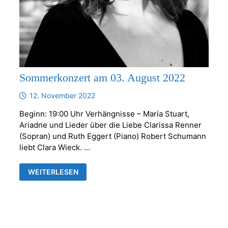
Sommerkonzert am 03. August 2022
12. November 2022
Beginn: 19:00 Uhr Verhängnisse – María Stuart,
Ariadne und Lieder über die Liebe Clarissa Renner
(Sopran) und Ruth Eggert (Piano) Robert Schumann
liebt Clara Wieck. …
SOMMERKONZERT
WEITERLESEN
AM
03.
AUGUST
2022