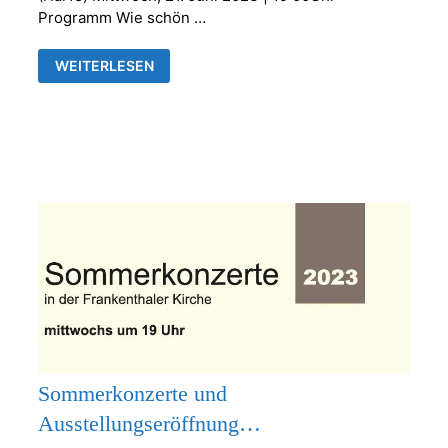
Programm Wie schön …
SOMMERKONZERT
WEITERLESEN
MIT
CLARISSA
RENNER
(SOPRAN)
UND
BABETT
NICLAS
(HARFE)
Sommerkonzerte und
Ausstellungseröffnung…