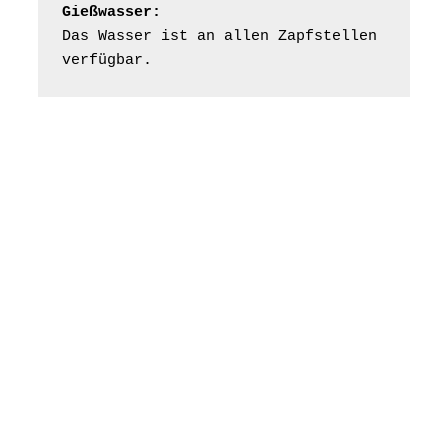
Kirche mit
Gießwasser:
Bilderausstellung:
Das Wasser ist an allen Zapfstellen 
„Kirchen aus Gera
verfügbar.
und der Umgebung
16.08.2026
11:00 Uhr
nordwestlich von
Gera“
Kirche Gera-
Frankenthal, Am Gerberg,
07548 Gera
Konzert: Kraftsdorfer
Musiksommer:
Leonard Cohen
Programm mit Tom
16.08.2026
17:00 Uhr
Horn aus Weimar
07586 Kraftsdorf,
Kirchsteig 1, St Peter &
Paul Kirche
Gottesdienst im
Seniorenheim