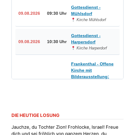
Gottesdienst -
09.08.2026
09:30 Uhr
Mühlsdorf
Kirche Mühlsdorf
Gottesdienst -
09.08.2026
10:30 Uhr
Harpersdorf
Kirche Harperdorf
Frankenthal - Offene
Kirche mit
Bilderausstellung:
„Kirchen aus Gera
und der Umgebung
09.08.2026
11:00 Uhr
nordwestlich von
Gera“
Kirche Gera-
Frankenthal, Am Gerberg,
DIE HEUTIGE LOSUNG
07548 Gera
Jauchze, du Tochter Zion! Frohlocke, Israel! Freue
dich und sei fröhlich von ganzem Herzen, du