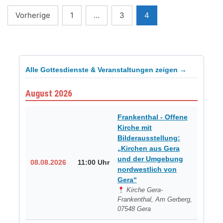
Seitennummerierung
Vorherige
1
…
3
4
der
Beiträge
Alle Gottesdienste & Veranstaltungen zeigen →
August 2026
Frankenthal - Offene
Kirche mit
Bilderausstellung:
„Kirchen aus Gera
und der Umgebung
08.08.2026
11:00 Uhr
nordwestlich von
Gera“
Kirche Gera-
Frankenthal, Am Gerberg,
07548 Gera