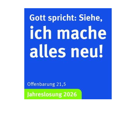
Zentraler
Familiengottesdienst
zum
Schuljahresbeginn in
23.08.2026
10:00 Uhr
Rüdersdorf
Ev. Pfarrkirche
Rüdersdorf, Rüdersdorf
30, 07586 Kraftsdorf
Frankenthal - Offene
Kirche mit
Bilderausstellung:
„Kirchen aus Gera
und der Umgebung
23.08.2026
11:00 Uhr
nordwestlich von
Gera“
Kirche Gera-
Frankenthal, Am Gerberg,
07548 Gera
Kreativnachmittag für