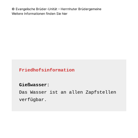
07548 Gera
© Evangelische Brüder-Unität – Herrnhuter Brüdergemeine
Weitere Informationen finden Sie hier
Frankenthal - Offene
Kirche mit
Bilderausstellung:
„Kirchen aus Gera
und der Umgebung
16.08.2026
11:00 Uhr
nordwestlich von
Gera“
Kirche Gera-
Frankenthal, Am Gerberg,
Friedhofsinformation
07548 Gera
Gießwasser:
Konzert: Kraftsdorfer
Das Wasser ist an allen Zapfstellen 
Musiksommer:
verfügbar.
Leonard Cohen
Programm mit Tom
16.08.2026
17:00 Uhr
Horn aus Weimar
07586 Kraftsdorf,
Kirchsteig 1, St Peter &
Paul Kirche