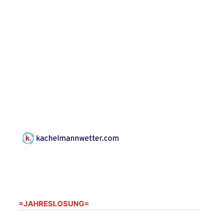
Gottesdienst im
Seniorenheim
Harpersdorf
20.08.2026
09:30 Uhr
Seniorenwohnanlage
"Wohnen Plus",
Harpersdorfer Str. 96a,
07586 Kraftsdorf
Frankenthal - Offene
Kirche mit
Bilderausstellung:
„Kirchen aus Gera
und der Umgebung
22.08.2026
11:00 Uhr
nordwestlich von
Gera“
Kirche Gera-
Frankenthal, Am Gerberg,
07548 Gera
=JAHRESLOSUNG=