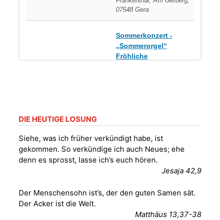
Frankenthal, Am Gerberg,
07548 Gera
Sommerkonzert -
„Sommerorgel“
Fröhliche
Orgelstücke und
12.08.2026
19:00 Uhr
Lieder zum Mitsingen
Kirche Gera-
Frankenthal, Am Gerberg,
07548 Gera
DIE HEUTIGE LOSUNG
Frankenthal - Offene
Siehe, was ich früher verkündigt habe, ist
Kirche mit
gekommen. So verkündige ich auch Neues; ehe
Bilderausstellung:
denn es sprosst, lasse ich’s euch hören.
„Kirchen aus Gera
Jesaja 42,9
und der Umgebung
15.08.2026
11:00 Uhr
nordwestlich von
Der Menschensohn ist’s, der den guten Samen sät.
Gera“
Der Acker ist die Welt.
Kirche Gera-
Frankenthal, Am Gerberg,
Matthäus 13,37-38