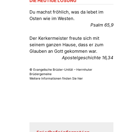
DIE HEUTIGE LOSUNG
Fröhliche Orgelstücke und Lieder
zum Mitsingen
Du machst fröhlich, was da lebet im
Kirche Gera-Frankenthal, Am
Osten wie im Westen.
Gerberg, 07548 Gera
Psalm 65,9
15.08.2026
11:00 Uhr
Der Kerkermeister freute sich mit
Frankenthal - Offene Kirche mit
seinem ganzen Hause, dass er zum
Bilderausstellung: „Kirchen aus
Glauben an Gott gekommen war.
Gera und der Umgebung
Apostelgeschichte 16,34
nordwestlich von Gera“
Kirche Gera-Frankenthal, Am
© Evangelische Brüder-Unität – Herrnhuter
Gerberg, 07548 Gera
Brüdergemeine
Weitere Informationen finden Sie hier
16.08.2026
11:00 Uhr
Frankenthal - Offene Kirche mit
Bilderausstellung: „Kirchen aus
Gera und der Umgebung
nordwestlich von Gera“
Kirche Gera-Frankenthal, Am
Gerberg, 07548 Gera