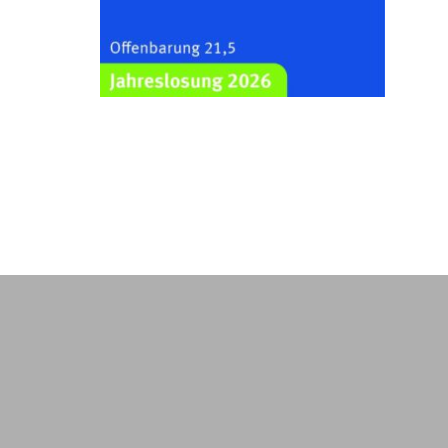
Kraftsdorf
26.08.2026
19:00 Uhr
Sommerkonzert - „Ein
Liederabend“
Kirche Gera-Frankenthal, Am
Gerberg, 07548 Gera
29.08.2026
11:00 Uhr
Frankenthal - Offene Kirche mit
Bilderausstellung: „Kirchen aus
Gera und der Umgebung
nordwestlich von Gera“
Kirche Gera-Frankenthal, Am
Gerberg, 07548 Gera
30.08.2026
09:30 Uhr
Gottesdienst in Mühlsdorf
Evang. Kirche in 07586 Mühlsdorf