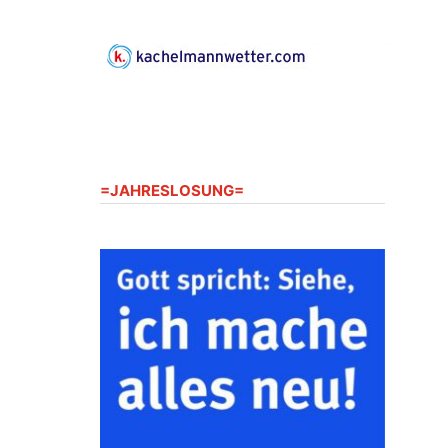
Gerberg, 07548 Gera
23.08.2026
10:00 Uhr
Zentraler Familiengottesdienst
zum Schuljahresbeginn in
Rüdersdorf
Ev. Pfarrkirche Rüdersdorf,
Rüdersdorf 30, 07586 Kraftsdorf
=JAHRESLOSUNG=
23.08.2026
11:00 Uhr
Frankenthal - Offene Kirche mit
Bilderausstellung: „Kirchen aus
Gera und der Umgebung
nordwestlich von Gera“
Kirche Gera-Frankenthal, Am
Gerberg, 07548 Gera
26.08.2026
16:00 Uhr
Kreativnachmittag für Klein &
Groß
Ev. Pfarramt Rüdersdorf 30, 07586