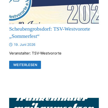
Scheubengrobsdorf: TSV-Westvororte
„Sommerfest“
19. Juni 2026
Veranstalter: TSV-Westvororte
SCHEUBENGROBSDORF:
WEITERLESEN
TSV-
WESTVORORTE
„SOMMERFEST“