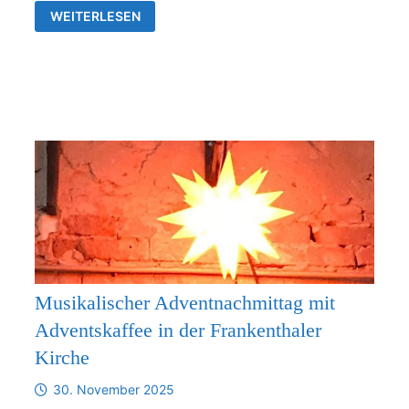
VERBINDLICHE
WEITERLESEN
ZUSAMMENARBEIT
ZWISCHEN
DER
KIRCHGEMEINDE
FRANKENTHAL
UND
DER
KIRCHENGEMEINDE
RÜDERSDORF-
KRAFTSDORF
AB
1.1.2026
Musikalischer Adventnachmittag mit
Adventskaffee in der Frankenthaler
Kirche
30. November 2025