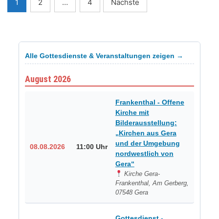
Seitennummerierung
1
2
…
4
Nächste
der
Beiträge
Alle Gottesdienste & Veranstaltungen zeigen →
August 2026
Frankenthal - Offene
Kirche mit
Bilderausstellung:
„Kirchen aus Gera
und der Umgebung
08.08.2026
11:00 Uhr
nordwestlich von
Gera“
Kirche Gera-
Frankenthal, Am Gerberg,
07548 Gera
Gottesdienst -