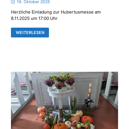
19. Oktober 2025
Herzliche Einladung zur Hubertusmesse am
8.11.2025 um 17:00 Uhr
HUBERTUSMESSE
WEITERLESEN
MIT
DER
PARFORCEHORNGRUPPE
„REUSS
´SCHE
JÄGER