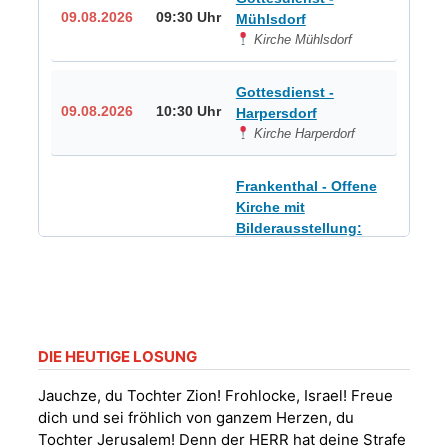
09.08.2026
09:30 Uhr
Mühlsdorf
Kirche Mühlsdorf
Gottesdienst -
09.08.2026
10:30 Uhr
Harpersdorf
Kirche Harperdorf
Frankenthal - Offene
Kirche mit
Bilderausstellung:
„Kirchen aus Gera
und der Umgebung
09.08.2026
11:00 Uhr
nordwestlich von
Gera“
Kirche Gera-
Frankenthal, Am Gerberg,
DIE HEUTIGE LOSUNG
07548 Gera
Jauchze, du Tochter Zion! Frohlocke, Israel! Freue
dich und sei fröhlich von ganzem Herzen, du
Sommerkonzert -
Tochter Jerusalem! Denn der HERR hat deine Strafe
„Sommerorgel“