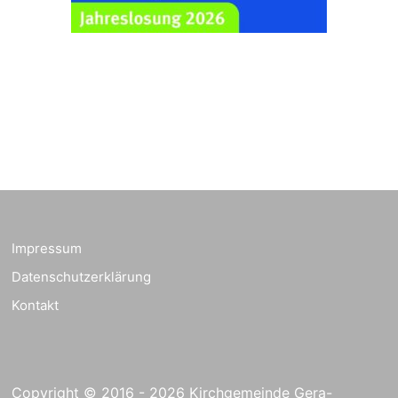
Ev. Pfarrkirche
Rüdersdorf, Rüdersdorf
30, 07586 Kraftsdorf
Frankenthal - Offene
Kirche mit
Bilderausstellung:
„Kirchen aus Gera
und der Umgebung
23.08.2026
11:00 Uhr
nordwestlich von
Gera“
Kirche Gera-
Frankenthal, Am Gerberg,
Impressum
07548 Gera
Datenschutzerklärung
Kreativnachmittag für
Kontakt
Klein & Groß
26.08.2026
16:00 Uhr
Ev. Pfarramt
Rüdersdorf 30, 07586
Kraftsdorf
Copyright © 2016 - 2026 Kirchgemeinde Gera-