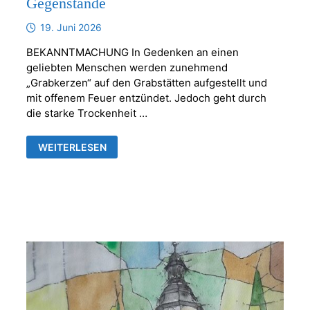
Gegenstände
19. Juni 2026
BEKANNTMACHUNG In Gedenken an einen
geliebten Menschen werden zunehmend
„Grabkerzen“ auf den Grabstätten aufgestellt und
mit offenem Feuer entzündet. Jedoch geht durch
die starke Trockenheit …
KERZEN
WEITERLESEN
ODER
ANDERE
BRENNBARE
GEGENSTÄNDE