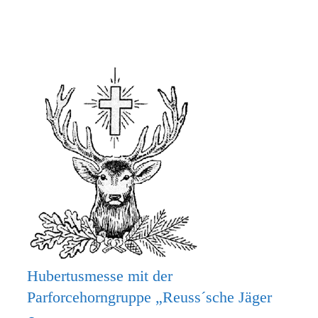
MACH
MIT
BEIM
KRIPPENSPIEL!
Hubertusmesse mit der
Parforcehorngruppe „Reuss´sche Jäger