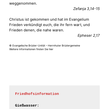
weggenommen.
Fröhliche
Zefanja 3,14-15
Orgelstücke und
12.08.2026
19:00 Uhr
Lieder zum Mitsingen
Christus ist gekommen und hat im Evangelium
Kirche Gera-
Frankenthal, Am Gerberg,
Frieden verkündigt euch, die ihr fern wart, und
07548 Gera
Frieden denen, die nahe waren.
Epheser 2,17
Frankenthal - Offene
© Evangelische Brüder-Unität – Herrnhuter Brüdergemeine
Kirche mit
Weitere Informationen finden Sie hier
Bilderausstellung:
„Kirchen aus Gera
und der Umgebung
15.08.2026
11:00 Uhr
nordwestlich von
Gera“
Kirche Gera-
Frankenthal, Am Gerberg,
07548 Gera
Friedhofsinformation
Frankenthal - Offene
Kirche mit
Gießwasser: