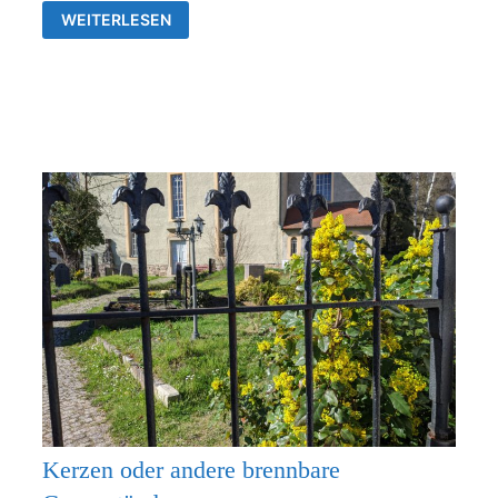
GOTTESDIENSTE
WEITERLESEN
&
VERANSTALTUNGEN
DER
EV.
KIRCHENGEMEINDEN
FRANKENTHAL
UND
RÜDERSDORF-
KRAFTSDORF
Kerzen oder andere brennbare