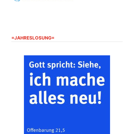
20.08.2026
09:30 Uhr
Seniorenwohnanlage
"Wohnen Plus",
Harpersdorfer Str. 96a,
07586 Kraftsdorf
Frankenthal - Offene
=JAHRESLOSUNG=
Kirche mit
Bilderausstellung:
„Kirchen aus Gera
und der Umgebung
22.08.2026
11:00 Uhr
nordwestlich von
Gera“
Kirche Gera-
Frankenthal, Am Gerberg,
07548 Gera
Zentraler
Familiengottesdienst
zum
Schuljahresbeginn in
23.08.2026
10:00 Uhr
Rüdersdorf