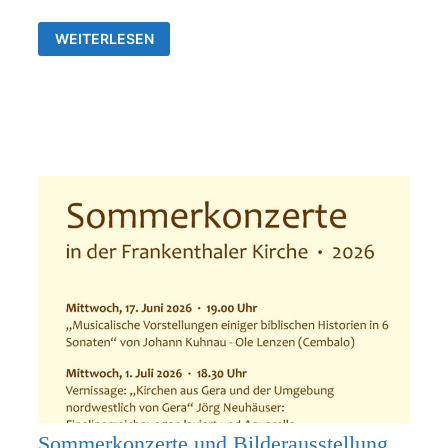
AUSSTELLUNG
WEITERLESEN
VON
JÖRG
NEUHÄUSER
IN
DER
ALLERHEILIGENKIRCHE
FRANKENTHAL
Sommerkonzerte und Bilderausstellung