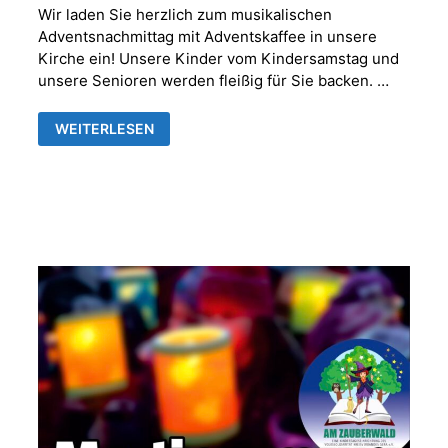
Wir laden Sie herzlich zum musikalischen
Adventsnachmittag mit Adventskaffee in unsere
Kirche ein! Unsere Kinder vom Kindersamstag und
unsere Senioren werden fleißig für Sie backen. …
MUSIKALISCHER
WEITERLESEN
ADVENTNACHMITTAG
MIT
ADVENTSKAFFEE
IN
DER
FRANKENTHALER
KIRCHE