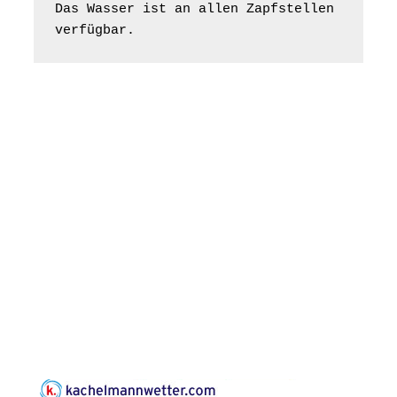
Bilderausstellung:
Das Wasser ist an allen Zapfstellen 
„Kirchen aus Gera
verfügbar.
und der Umgebung
16.08.2026
11:00 Uhr
nordwestlich von
Gera“
Kirche Gera-
Frankenthal, Am Gerberg,
07548 Gera
Konzert: Kraftsdorfer
Musiksommer:
Leonard Cohen
Programm mit Tom
16.08.2026
17:00 Uhr
Horn aus Weimar
07586 Kraftsdorf,
Kirchsteig 1, St Peter &
Paul Kirche
Gottesdienst im
Seniorenheim
Harpersdorf