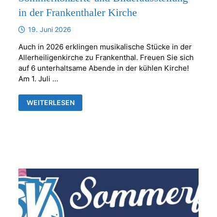
in der Frankenthaler Kirche
19. Juni 2026
Auch in 2026 erklingen musikalische Stücke in der
Allerheiligenkirche zu Frankenthal. Freuen Sie sich
auf 6 unterhaltsame Abende in der kühlen Kirche!
Am 1. Juli …
SOMMERKONZERTE
WEITERLESEN
UND
BILDERAUSSTELLUNG
IN
DER
FRANKENTHALER
KIRCHE