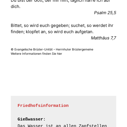
Du bist der Gott, der mir hilft; täglich harre ich auf
dich.
Sommerkonzert -
Psalm 25,5
„Sommerorgel“
Fröhliche
Bittet, so wird euch gegeben; suchet, so werdet ihr
Orgelstücke und
12.08.2026
19:00 Uhr
finden; klopfet an, so wird euch aufgetan.
Lieder zum Mitsingen
Matthäus 7,7
Kirche Gera-
Frankenthal, Am Gerberg,
07548 Gera
© Evangelische Brüder-Unität – Herrnhuter Brüdergemeine
Weitere Informationen finden Sie hier
Frankenthal - Offene
Kirche mit
Bilderausstellung:
„Kirchen aus Gera
und der Umgebung
15.08.2026
11:00 Uhr
nordwestlich von
Gera“
Kirche Gera-
Friedhofsinformation
Frankenthal, Am Gerberg,
07548 Gera
Gießwasser:
Das Wasser ist an allen Zapfstellen 