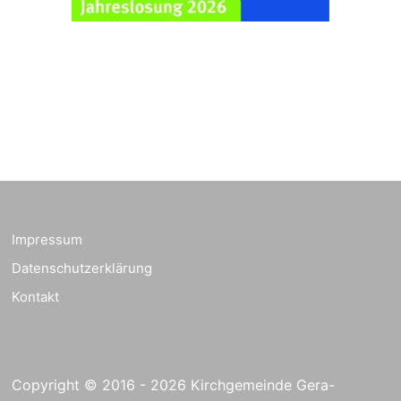
Schuljahresbeginn in
23.08.2026
10:00 Uhr
Rüdersdorf
Ev. Pfarrkirche
Rüdersdorf, Rüdersdorf
30, 07586 Kraftsdorf
Frankenthal - Offene
Kirche mit
Bilderausstellung:
„Kirchen aus Gera
und der Umgebung
23.08.2026
11:00 Uhr
nordwestlich von
Impressum
Gera“
Datenschutzerklärung
Kirche Gera-
Frankenthal, Am Gerberg,
Kontakt
07548 Gera
Kreativnachmittag für
Klein & Groß
Copyright © 2016 - 2026 Kirchgemeinde Gera-
26.08.2026
16:00 Uhr
Ev. Pfarramt