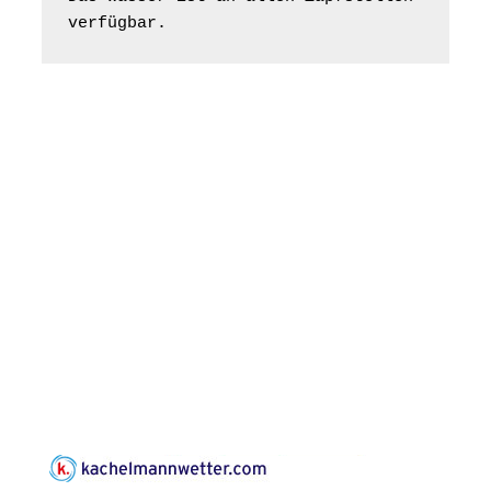
Frankenthal - Offene
verfügbar.
Kirche mit
Bilderausstellung:
„Kirchen aus Gera
und der Umgebung
16.08.2026
11:00 Uhr
nordwestlich von
Gera“
Kirche Gera-
Frankenthal, Am Gerberg,
07548 Gera
Konzert: Kraftsdorfer
Musiksommer:
Leonard Cohen
Programm mit Tom
16.08.2026
17:00 Uhr
Horn aus Weimar
07586 Kraftsdorf,
Kirchsteig 1, St Peter &
Paul Kirche
Gottesdienst im