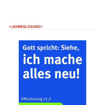
Seniorenheim
Harpersdorf
20.08.2026
09:30 Uhr
Seniorenwohnanlage
"Wohnen Plus",
Harpersdorfer Str. 96a,
=JAHRESLOSUNG=
07586 Kraftsdorf
Frankenthal - Offene
Kirche mit
Bilderausstellung:
„Kirchen aus Gera
und der Umgebung
22.08.2026
11:00 Uhr
nordwestlich von
Gera“
Kirche Gera-
Frankenthal, Am Gerberg,
07548 Gera
Zentraler
Familiengottesdienst
zum