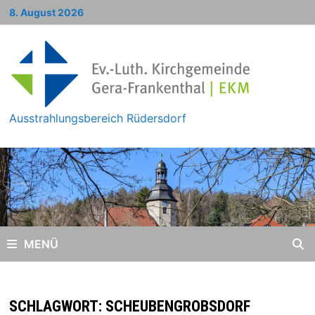
Zum
8. August 2026
Inhalt
springen
Ausstrahlungsbereich Rüdersdorf
MENÜ
SCHLAGWORT:
SCHEUBENGROBSDORF