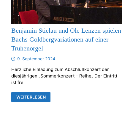
Benjamin Stielau und Ole Lenzen spielen
Bachs Goldbergvariationen auf einer
Truhenorgel
9. September 2024
Herzliche Einladung zum Abschlußkonzert der
diesjährigen „Sommerkonzert – Reihe„ Der Eintritt
ist frei
BENJAMIN
WEITERLESEN
STIELAU
UND
OLE
LENZEN
SPIELEN
BACHS
GOLDBERGVARIATIONEN
AUF
EINER