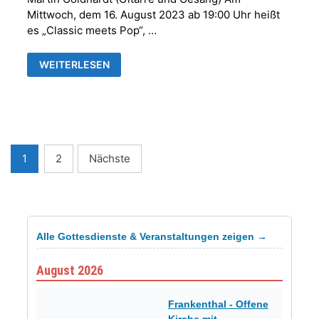
Mittwoch, dem 16. August 2023 ab 19:00 Uhr heißt
es „Classic meets Pop“, …
CLASSIK
WEITERLESEN
MEETS
POP
Seitennummerierung
1
2
Nächste
der
Beiträge
Alle Gottesdienste & Veranstaltungen zeigen →
August 2026
Frankenthal - Offene
Kirche mit