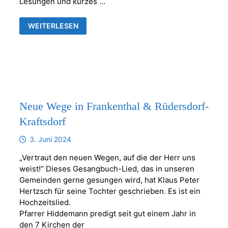
Lesungen und kurzes …
SOMMERKONZERT
WEITERLESEN
-
SOMMER
ROMANZEN
FÜR
OBOE
UND
ORGEL-
Neue Wege in Frankenthal & Rüdersdorf-
Kraftsdorf
3. Juni 2024
„Vertraut den neuen Wegen, auf die der Herr uns
weist!“ Dieses Gesangbuch-Lied, das in unseren
Gemeinden gerne gesungen wird, hat Klaus Peter
Hertzsch für seine Tochter geschrieben. Es ist ein
Hochzeitslied.
Pfarrer Hiddemann predigt seit gut einem Jahr in
den 7 Kirchen der