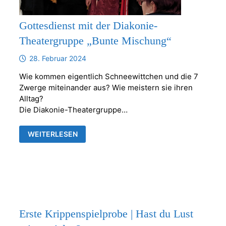
Gottesdienst mit der Diakonie-
Theatergruppe „Bunte Mischung“
28. Februar 2024
Wie kommen eigentlich Schneewittchen und die 7
Zwerge miteinander aus? Wie meistern sie ihren
Alltag?
Die Diakonie-Theatergruppe…
GOTTESDIENST
WEITERLESEN
MIT
DER
DIAKONIE-
THEATERGRUPPE
„BUNTE
MISCHUNG“
Erste Krippenspielprobe | Hast du Lust