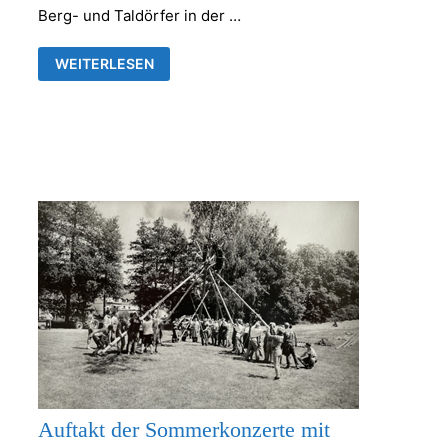
Berg- und Taldörfer in der …
NEUE
WEITERLESEN
WEGE
IN
FRANKENTHAL
&
RÜDERSDORF-
KRAFTSDORF
Auftakt der Sommerkonzerte mit