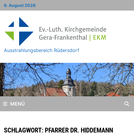
Zum
6. August 2026
Inhalt
springen
Ausstrahlungsbereich Rüdersdorf
MENÜ
SCHLAGWORT:
PFARRER DR. HIDDEMANN