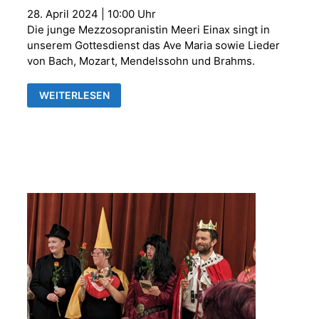
28. April 2024 | 10:00 Uhr
Die junge Mezzosopranistin Meeri Einax singt in
unserem Gottesdienst das Ave Maria sowie Lieder
von Bach, Mozart, Mendelssohn und Brahms.
GOTTESDIENST
WEITERLESEN
AM
SONNTAG
KANTATE
[„SINGET!“]