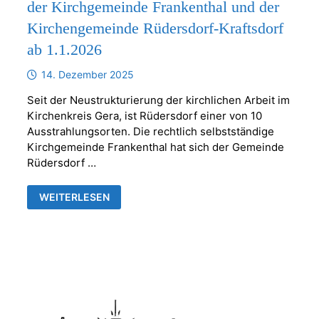
der Kirchgemeinde Frankenthal und der
Kirchengemeinde Rüdersdorf-Kraftsdorf
ab 1.1.2026
14. Dezember 2025
Seit der Neustrukturierung der kirchlichen Arbeit im
Kirchenkreis Gera, ist Rüdersdorf einer von 10
Ausstrahlungsorten. Die rechtlich selbstständige
Kirchgemeinde Frankenthal hat sich der Gemeinde
Rüdersdorf …
VERBINDLICHE
WEITERLESEN
ZUSAMMENARBEIT
ZWISCHEN
DER
KIRCHGEMEINDE
FRANKENTHAL
UND
DER
KIRCHENGEMEINDE
RÜDERSDORF-
KRAFTSDORF
AB
1.1.2026