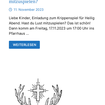
mitzuspielen?
11. November 2023
Liebe Kinder, Einladung zum Krippenspiel für Heilig
Abend. Hast du Lust mitzuspielen? Das ist schön!
Dann komm am Freitag, 17.11.2023 um 17:00 Uhr ins
Pfarrhaus …
ERSTE
WEITERLESEN
KRIPPENSPIELPROBE
|
HAST
DU
LUST
MITZUSPIELEN?