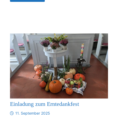
DER
PARFORCEHORNGRUPPE
„REUSS
´SCHE
JÄGER
Einladung zum Erntedankfest
11. September 2025