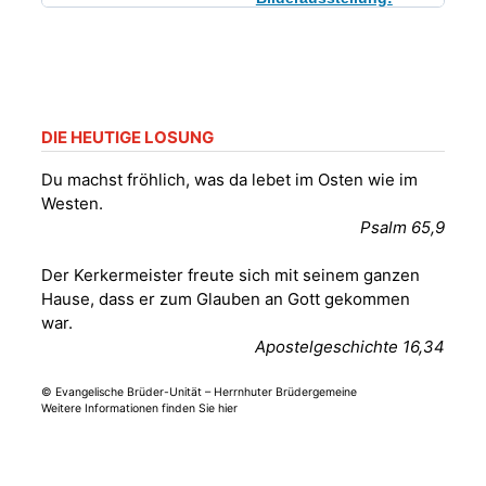
„Kirchen aus Gera
und der Umgebung
09.08.2026
11:00 Uhr
nordwestlich von
Gera“
Kirche Gera-
Frankenthal, Am Gerberg,
DIE HEUTIGE LOSUNG
07548 Gera
Du machst fröhlich, was da lebet im Osten wie im
Westen.
Sommerkonzert -
Psalm 65,9
„Sommerorgel“
Fröhliche
Der Kerkermeister freute sich mit seinem ganzen
Orgelstücke und
12.08.2026
19:00 Uhr
Hause, dass er zum Glauben an Gott gekommen
Lieder zum Mitsingen
war.
Kirche Gera-
Frankenthal, Am Gerberg,
Apostelgeschichte 16,34
07548 Gera
© Evangelische Brüder-Unität – Herrnhuter Brüdergemeine
Weitere Informationen finden Sie hier
Frankenthal - Offene
Kirche mit
Bilderausstellung: