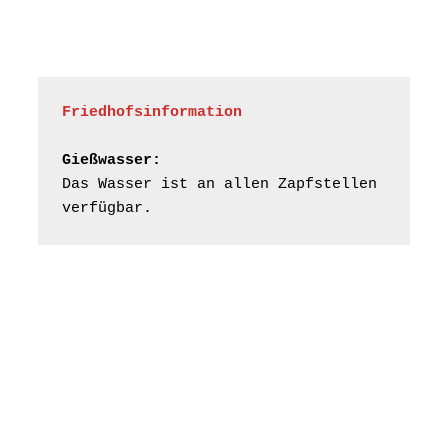
„Kirchen aus Gera
und der Umgebung
15.08.2026
11:00 Uhr
nordwestlich von
Gera“
Kirche Gera-
Frankenthal, Am Gerberg,
Friedhofsinformation
07548 Gera
Gießwasser:
Frankenthal - Offene
Das Wasser ist an allen Zapfstellen 
Kirche mit
verfügbar.
Bilderausstellung:
„Kirchen aus Gera
und der Umgebung
16.08.2026
11:00 Uhr
nordwestlich von
Gera“
Kirche Gera-
Frankenthal, Am Gerberg,
07548 Gera
Konzert: Kraftsdorfer
Musiksommer: