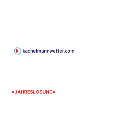
Leonard Cohen
Programm mit Tom
16.08.2026
17:00 Uhr
Horn aus Weimar
07586 Kraftsdorf,
Kirchsteig 1, St Peter &
Paul Kirche
Gottesdienst im
Seniorenheim
Harpersdorf
20.08.2026
09:30 Uhr
Seniorenwohnanlage
"Wohnen Plus",
Harpersdorfer Str. 96a,
07586 Kraftsdorf
=JAHRESLOSUNG=
Frankenthal - Offene
Kirche mit
Bilderausstellung:
„Kirchen aus Gera
und der Umgebung
22.08.2026
11:00 Uhr
nordwestlich von