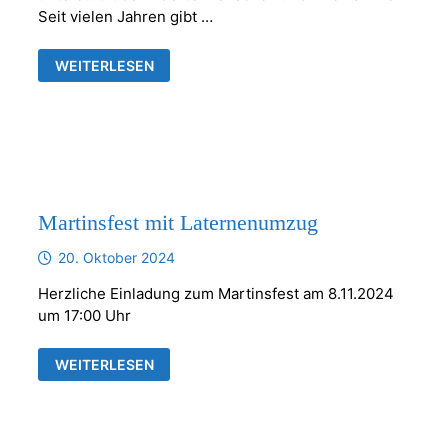
Seit vielen Jahren gibt …
KRIPPENSPIEL
WEITERLESEN
DER
DIAKONIE
IN
FRANKENTHAL
Martinsfest mit Laternenumzug
20. Oktober 2024
Herzliche Einladung zum Martinsfest am 8.11.2024
um 17:00 Uhr
MARTINSFEST
WEITERLESEN
MIT
LATERNENUMZUG