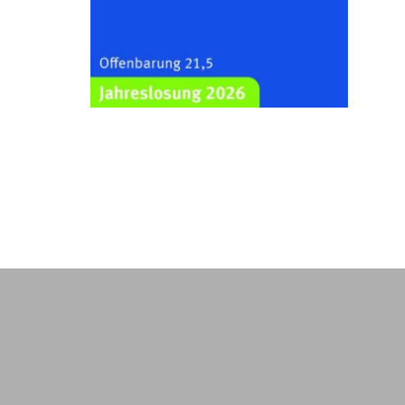
Kraftsdorf
26.08.2026
19:00 Uhr
Sommerkonzert - „Ein
Liederabend“
Kirche Gera-Frankenthal, Am
Gerberg, 07548 Gera
29.08.2026
11:00 Uhr
Frankenthal - Offene Kirche mit
Bilderausstellung: „Kirchen aus
Gera und der Umgebung
nordwestlich von Gera“
Kirche Gera-Frankenthal, Am
Gerberg, 07548 Gera
30.08.2026
09:30 Uhr
Gottesdienst in Mühlsdorf
Evang. Kirche in 07586 Mühlsdorf