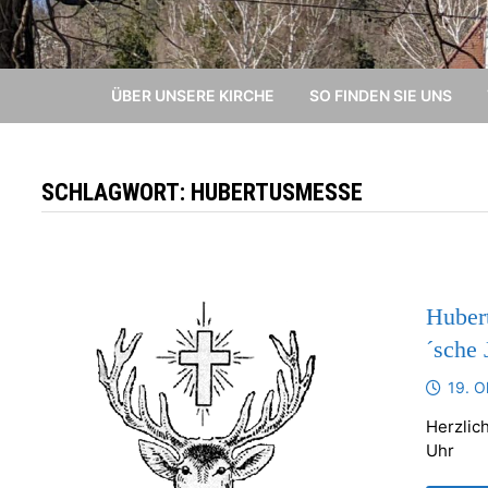
ÜBER UNSERE KIRCHE
SO FINDEN SIE UNS
SCHLAGWORT:
HUBERTUSMESSE
Huber
´sche 
19. O
Herzlic
Uhr