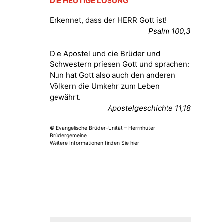
DIE HEUTIGE LOSUNG
Fröhliche Orgelstücke und Lieder
zum Mitsingen
Erkennet, dass der HERR Gott ist!
Kirche Gera-Frankenthal, Am
Psalm 100,3
Gerberg, 07548 Gera
Die Apostel und die Brüder und
15.08.2026
11:00 Uhr
Schwestern priesen Gott und sprachen:
Frankenthal - Offene Kirche mit
Nun hat Gott also auch den anderen
Bilderausstellung: „Kirchen aus
Völkern die Umkehr zum Leben
Gera und der Umgebung
gewährt.
nordwestlich von Gera“
Apostelgeschichte 11,18
Kirche Gera-Frankenthal, Am
Gerberg, 07548 Gera
© Evangelische Brüder-Unität – Herrnhuter
Brüdergemeine
Weitere Informationen finden Sie hier
16.08.2026
11:00 Uhr
Frankenthal - Offene Kirche mit
Bilderausstellung: „Kirchen aus
Gera und der Umgebung
nordwestlich von Gera“
Kirche Gera-Frankenthal, Am
Gerberg, 07548 Gera