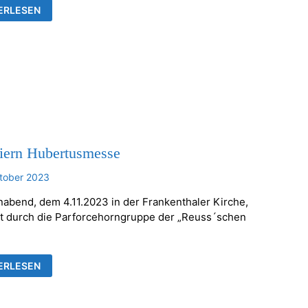
RTUSMESSE
ERLESEN
ORCEHORNGRUPPE
SS
E
R
eiern Hubertusmesse
tober 2023
abend, dem 4.11.2023 in der Frankenthaler Kirche,
et durch die Parforcehorngruppe der „Reuss´schen
ERLESEN
N
RTUSMESSE