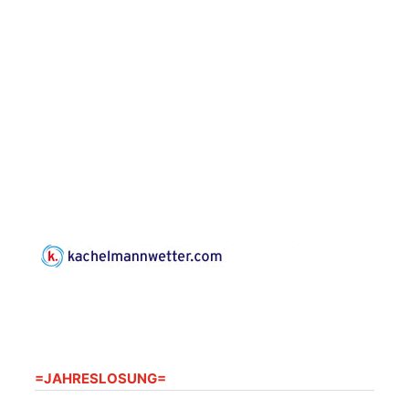
Zentraler
Familiengottesdienst
zum
Schuljahresbeginn in
23.08.2026
10:00 Uhr
Rüdersdorf
Ev. Pfarrkirche
Rüdersdorf, Rüdersdorf
30, 07586 Kraftsdorf
Frankenthal - Offene
Kirche mit
Bilderausstellung:
„Kirchen aus Gera
und der Umgebung
23.08.2026
11:00 Uhr
nordwestlich von
Gera“
Kirche Gera-
Frankenthal, Am Gerberg,
07548 Gera
=JAHRESLOSUNG=
Kreativnachmittag für