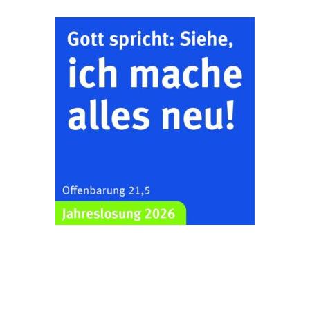
Klein & Groß
26.08.2026
16:00 Uhr
Ev. Pfarramt
Rüdersdorf 30, 07586
Kraftsdorf
Sommerkonzert - „Ein
Liederabend“
26.08.2026
19:00 Uhr
Kirche Gera-
Frankenthal, Am Gerberg,
07548 Gera
Frankenthal - Offene
Kirche mit
Bilderausstellung:
„Kirchen aus Gera
und der Umgebung
29.08.2026
11:00 Uhr
nordwestlich von
Gera“
Kirche Gera-
Frankenthal, Am Gerberg,
07548 Gera