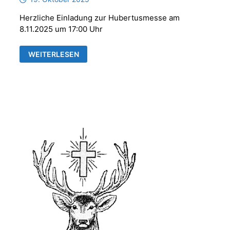
Herzliche Einladung zur Hubertusmesse am
8.11.2025 um 17:00 Uhr
HUBERTUSMESSE
WEITERLESEN
MIT
DER
PARFORCEHORNGRUPPE
„REUSS
´SCHE
JÄGER