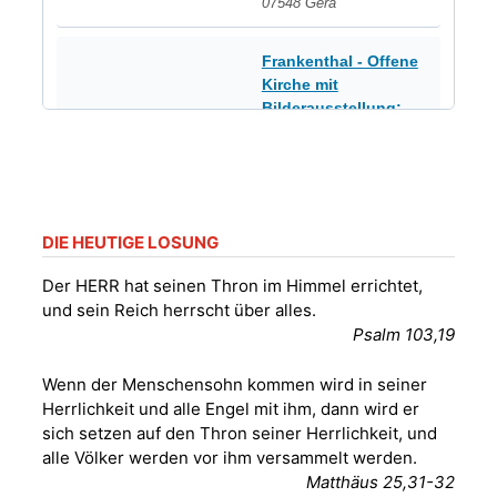
07548 Gera
Frankenthal - Offene
Kirche mit
Bilderausstellung:
„Kirchen aus Gera
und der Umgebung
16.08.2026
11:00 Uhr
nordwestlich von
Gera“
Kirche Gera-
DIE HEUTIGE LOSUNG
Frankenthal, Am Gerberg,
07548 Gera
Der HERR hat seinen Thron im Himmel errichtet,
und sein Reich herrscht über alles.
Konzert: Kraftsdorfer
Psalm 103,19
Musiksommer:
Leonard Cohen
Wenn der Menschensohn kommen wird in seiner
Programm mit Tom
16.08.2026
17:00 Uhr
Herrlichkeit und alle Engel mit ihm, dann wird er
Horn aus Weimar
sich setzen auf den Thron seiner Herrlichkeit, und
07586 Kraftsdorf,
alle Völker werden vor ihm versammelt werden.
Kirchsteig 1, St Peter &
Matthäus 25,31-32
Paul Kirche