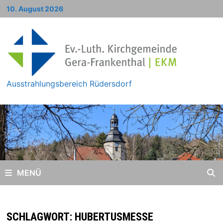
Zum
10. August 2026
Inhalt
springen
Ausstrahlungsbereich Rüdersdorf
MENÜ
SCHLAGWORT:
HUBERTUSMESSE