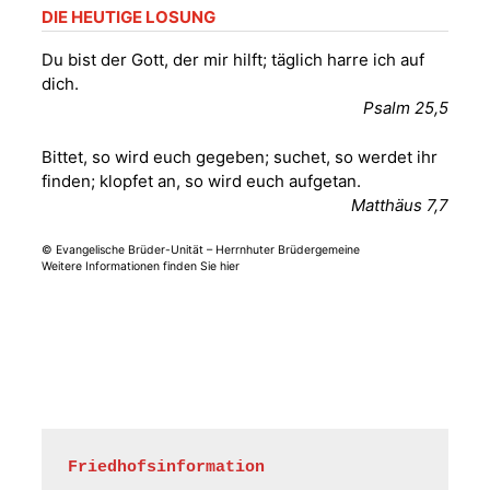
Frankenthal, Am Gerberg,
DIE HEUTIGE LOSUNG
07548 Gera
Du bist der Gott, der mir hilft; täglich harre ich auf
dich.
Sommerkonzert -
Psalm 25,5
„Sommerorgel“
Fröhliche
Bittet, so wird euch gegeben; suchet, so werdet ihr
Orgelstücke und
12.08.2026
19:00 Uhr
finden; klopfet an, so wird euch aufgetan.
Lieder zum Mitsingen
Matthäus 7,7
Kirche Gera-
Frankenthal, Am Gerberg,
07548 Gera
© Evangelische Brüder-Unität – Herrnhuter Brüdergemeine
Weitere Informationen finden Sie hier
Frankenthal - Offene
Kirche mit
Bilderausstellung:
„Kirchen aus Gera
und der Umgebung
15.08.2026
11:00 Uhr
nordwestlich von
Gera“
Kirche Gera-
Friedhofsinformation
Frankenthal, Am Gerberg,