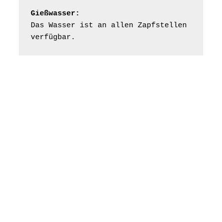
07548 Gera
Gießwasser:
Das Wasser ist an allen Zapfstellen 
Frankenthal - Offene
verfügbar.
Kirche mit
Bilderausstellung:
„Kirchen aus Gera
und der Umgebung
16.08.2026
11:00 Uhr
nordwestlich von
Gera“
Kirche Gera-
Frankenthal, Am Gerberg,
07548 Gera
Konzert: Kraftsdorfer
Musiksommer:
Leonard Cohen
Programm mit Tom
16.08.2026
17:00 Uhr
Horn aus Weimar
07586 Kraftsdorf,
Kirchsteig 1, St Peter &
Paul Kirche