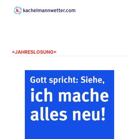
Gottesdienst im
Seniorenheim
Harpersdorf
20.08.2026
09:30 Uhr
Seniorenwohnanlage
"Wohnen Plus",
Harpersdorfer Str. 96a,
=JAHRESLOSUNG=
07586 Kraftsdorf
Frankenthal - Offene
Kirche mit
Bilderausstellung:
„Kirchen aus Gera
und der Umgebung
22.08.2026
11:00 Uhr
nordwestlich von
Gera“
Kirche Gera-
Frankenthal, Am Gerberg,
07548 Gera