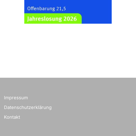
Zentraler
Familiengottesdienst
zum
Schuljahresbeginn in
23.08.2026
10:00 Uhr
Rüdersdorf
Ev. Pfarrkirche
Rüdersdorf, Rüdersdorf
30, 07586 Kraftsdorf
Frankenthal - Offene
Kirche mit
Bilderausstellung:
„Kirchen aus Gera
und der Umgebung
23.08.2026
11:00 Uhr
nordwestlich von
Impressum
Gera“
Datenschutzerklärung
Kirche Gera-
Frankenthal, Am Gerberg,
Kontakt
07548 Gera
Kreativnachmittag für