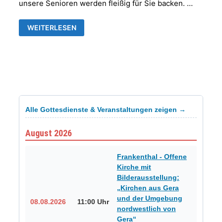
unsere Senioren werden fleißig für Sie backen. …
MUSIKALISCHER
WEITERLESEN
ADVENTNACHMITTAG
MIT
ADVENTSKAFFEE
IN
DER
FRANKENTHALER
KIRCHE
Alle Gottesdienste & Veranstaltungen zeigen →
August 2026
Frankenthal - Offene
Kirche mit
Bilderausstellung:
„Kirchen aus Gera
und der Umgebung
08.08.2026
11:00 Uhr
nordwestlich von
Gera“