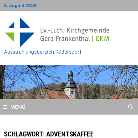
Zum
8. August 2026
Inhalt
springen
Ausstrahlungsbereich Rüdersdorf
MENÜ
SCHLAGWORT:
ADVENTSKAFFEE