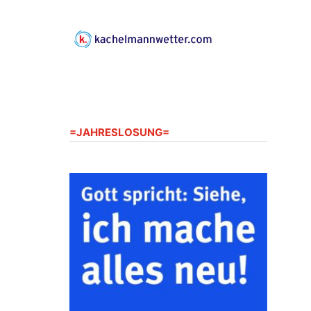
Gerberg, 07548 Gera
23.08.2026
10:00 Uhr
Zentraler Familiengottesdienst
zum Schuljahresbeginn in
Rüdersdorf
Ev. Pfarrkirche Rüdersdorf,
Rüdersdorf 30, 07586 Kraftsdorf
=JAHRESLOSUNG=
23.08.2026
11:00 Uhr
Frankenthal - Offene Kirche mit
Bilderausstellung: „Kirchen aus
Gera und der Umgebung
nordwestlich von Gera“
Kirche Gera-Frankenthal, Am
Gerberg, 07548 Gera
26.08.2026
16:00 Uhr
Kreativnachmittag für Klein &
Groß
Ev. Pfarramt Rüdersdorf 30, 07586