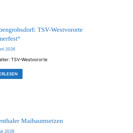
KENTHALER
HE
bengrobsdorf: TSV-Westvororte
erfest“
uni 2026
alter: TSV-Westvororte
UBENGROBSDORF:
ERLESEN
VORORTE
MERFEST“
enthaler Maibaumsetzen
ai 2026