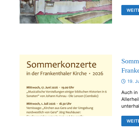
AUSS
WEIT
VON
JÖRG
NEUH
IN
DER
ALLE
FRAN
Sommer
Franke
19. J
Auch in
Allerhei
unterha
SOMM
WEIT
UND
BILD
IN
DER