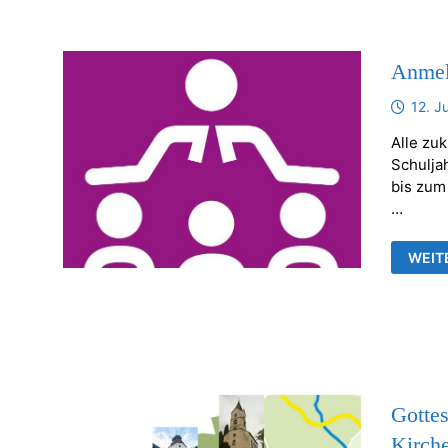
Anmel
12. J
Alle zu
Schulja
bis zum
…
ANME
WEIT
VORK
Gottes
Kirch