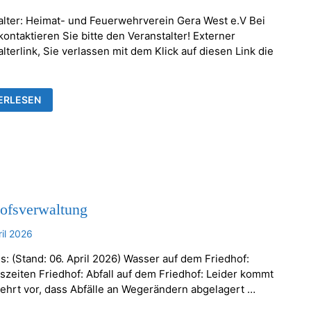
alter: Heimat- und Feuerwehrverein Gera West e.V Bei
ontaktieren Sie bitte den Veranstalter! Externer
lterlink, Sie verlassen mit dem Klick auf diesen Link die
KENTHALER
ERLESEN
AUMSETZEN
hofsverwaltung
ril 2026
s: (Stand: 06. April 2026) Wasser auf dem Friedhof:
szeiten Friedhof: Abfall auf dem Friedhof: Leider kommt
ehrt vor, dass Abfälle an Wegerändern abgelagert …