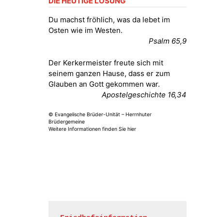
DIE HEUTIGE LOSUNG
Fröhliche Orgelstücke und Lieder
zum Mitsingen
Du machst fröhlich, was da lebet im
Kirche Gera-Frankenthal, Am
Osten wie im Westen.
Gerberg, 07548 Gera
Psalm 65,9
15.08.2026
11:00 Uhr
Der Kerkermeister freute sich mit
Frankenthal - Offene Kirche mit
seinem ganzen Hause, dass er zum
Bilderausstellung: „Kirchen aus
Glauben an Gott gekommen war.
Gera und der Umgebung
Apostelgeschichte 16,34
nordwestlich von Gera“
Kirche Gera-Frankenthal, Am
© Evangelische Brüder-Unität – Herrnhuter
Gerberg, 07548 Gera
Brüdergemeine
Weitere Informationen finden Sie hier
16.08.2026
11:00 Uhr
Frankenthal - Offene Kirche mit
Bilderausstellung: „Kirchen aus
Gera und der Umgebung
nordwestlich von Gera“
Kirche Gera-Frankenthal, Am
Gerberg, 07548 Gera