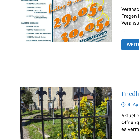
Veranst
Fragen k
Veransta
…
FRAN
WEIT
MAIB
Fried
6. Ap
Aktuelle
Öffnung
es verm