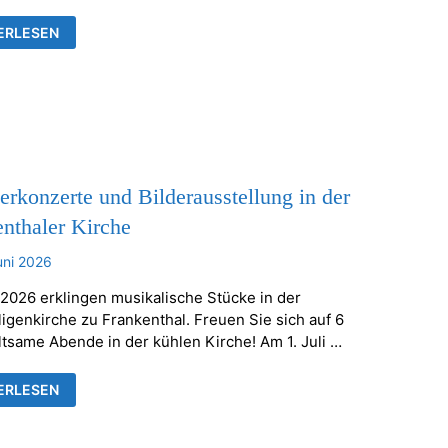
TELLUNG
ERLESEN
ÄUSER
RHEILIGENKIRCHE
KENTHAL
konzerte und Bilderausstellung in der
nthaler Kirche
uni 2026
 2026 erklingen musikalische Stücke in der
ligenkirche zu Frankenthal. Freuen Sie sich auf 6
ltsame Abende in der kühlen Kirche! Am 1. Juli …
ERKONZERTE
ERLESEN
ERAUSSTELLUNG