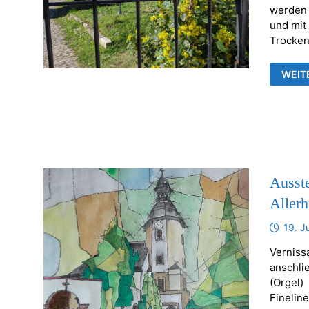
werden 
und mit
Trocken
KERZ
WEIT
ODER
ANDE
BREN
GEGE
Ausste
Allerh
19. J
Verniss
anschli
(Orgel)
Finelin