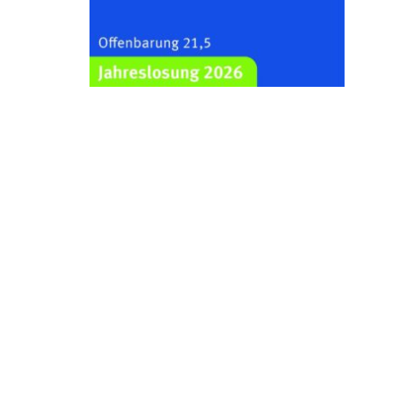
Kraftsdorf
26.08.2026
19:00 Uhr
Sommerkonzert - „Ein
Liederabend“
Kirche Gera-Frankenthal, Am
Gerberg, 07548 Gera
29.08.2026
11:00 Uhr
Frankenthal - Offene Kirche mit
Bilderausstellung: „Kirchen aus
Gera und der Umgebung
nordwestlich von Gera“
Kirche Gera-Frankenthal, Am
Gerberg, 07548 Gera
30.08.2026
09:30 Uhr
Gottesdienst in Mühlsdorf
Evang. Kirche in 07586 Mühlsdorf