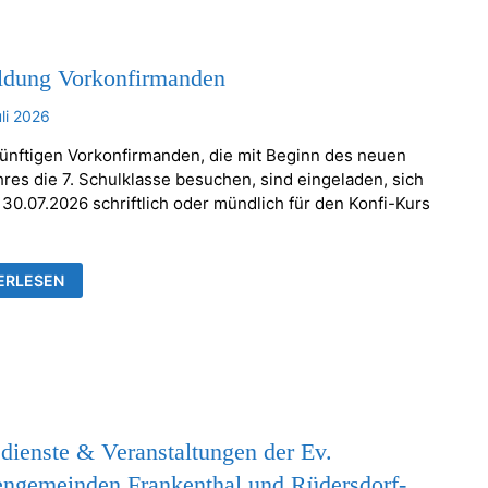
dung Vorkonfirmanden
uli 2026
künftigen Vorkonfirmanden, die mit Beginn des neuen
hres die 7. Schulklasse besuchen, sind eingeladen, sich
 30.07.2026 schriftlich oder mündlich für den Konfi-Kurs
LDUNG
ERLESEN
ONFIRMANDEN
dienste & Veranstaltungen der Ev.
engemeinden Frankenthal und Rüdersdorf-