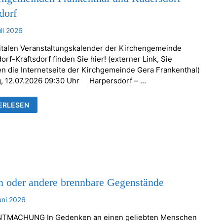
dorf
uli 2026
italen Veranstaltungskalender der Kirchengemeinde
rf-Kraftsdorf finden Sie hier! (externer Link, Sie
en die Internetseite der Kirchgemeinde Gera Frankenthal)
, 12.07.2026 09:30 Uhr Harpersdorf – …
ESDIENSTE
ERLESEN
NSTALTUNGEN
HENGEMEINDEN
KENTHAL
RSDORF-
TSDORF
n oder andere brennbare Gegenstände
uni 2026
TMACHUNG In Gedenken an einen geliebten Menschen