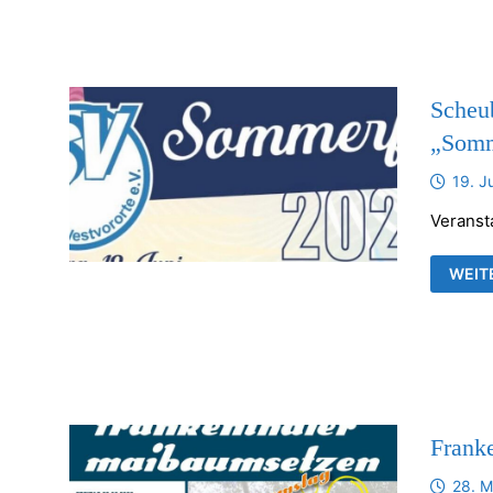
FRAN
KIRC
Scheu
„Somm
19. J
Veranst
SCHE
WEIT
TSV-
WEST
„SOM
Frank
28. M