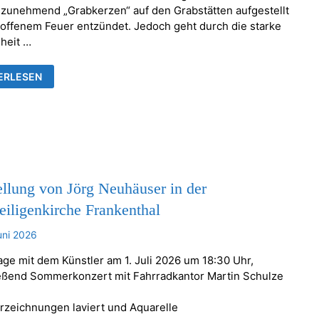
zunehmend „Grabkerzen“ auf den Grabstätten aufgestellt
 offenem Feuer entzündet. Jedoch geht durch die starke
heit …
EN
ERLESEN
RE
NBARE
NSTÄNDE
llung von Jörg Neuhäuser in der
eiligenkirche Frankenthal
uni 2026
age mit dem Künstler am 1. Juli 2026 um 18:30 Uhr,
eßend Sommerkonzert mit Fahrradkantor Martin Schulze
erzeichnungen laviert und Aquarelle