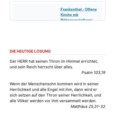
Frankenthal - Offene
Kirche mit
Bilderausstellung:
„Kirchen aus Gera
und der Umgebung
16.08.2026
11:00 Uhr
nordwestlich von
Gera“
Kirche Gera-
DIE HEUTIGE LOSUNG
Frankenthal, Am Gerberg,
07548 Gera
Der HERR hat seinen Thron im Himmel errichtet,
und sein Reich herrscht über alles.
Konzert: Kraftsdorfer
Psalm 103,19
Musiksommer:
Leonard Cohen
Wenn der Menschensohn kommen wird in seiner
Programm mit Tom
16.08.2026
17:00 Uhr
Herrlichkeit und alle Engel mit ihm, dann wird er
Horn aus Weimar
sich setzen auf den Thron seiner Herrlichkeit, und
07586 Kraftsdorf,
alle Völker werden vor ihm versammelt werden.
Kirchsteig 1, St Peter &
Matthäus 25,31-32
Paul Kirche