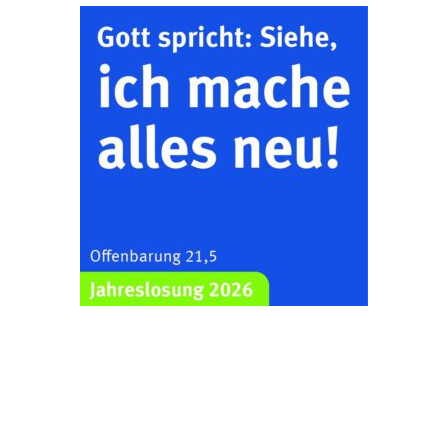
26.08.2026
16:00 Uhr
Ev. Pfarramt
Rüdersdorf 30, 07586
Kraftsdorf
Sommerkonzert - „Ein
Liederabend“
26.08.2026
19:00 Uhr
Kirche Gera-
Frankenthal, Am Gerberg,
07548 Gera
Frankenthal - Offene
Kirche mit
Bilderausstellung:
„Kirchen aus Gera
und der Umgebung
29.08.2026
11:00 Uhr
nordwestlich von
Gera“
Kirche Gera-
Frankenthal, Am Gerberg,
07548 Gera