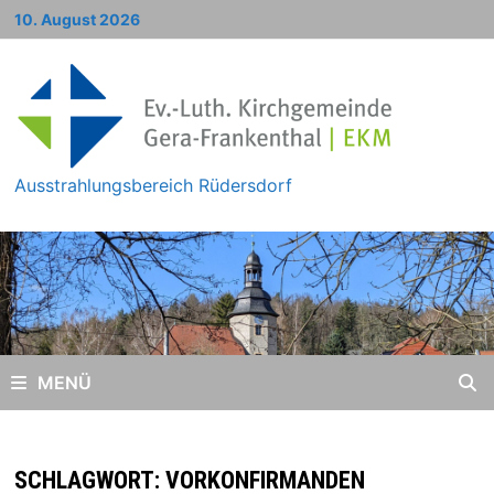
Zum
10. August 2026
Inhalt
springen
Ausstrahlungsbereich Rüdersdorf
MENÜ
SCHLAGWORT:
VORKONFIRMANDEN