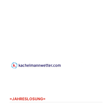
Familiengottesdienst
zum
Schuljahresbeginn in
23.08.2026
10:00 Uhr
Rüdersdorf
Ev. Pfarrkirche
Rüdersdorf, Rüdersdorf
30, 07586 Kraftsdorf
Frankenthal - Offene
Kirche mit
Bilderausstellung:
„Kirchen aus Gera
und der Umgebung
23.08.2026
11:00 Uhr
nordwestlich von
Gera“
Kirche Gera-
Frankenthal, Am Gerberg,
07548 Gera
=JAHRESLOSUNG=
Kreativnachmittag für
Klein & Groß