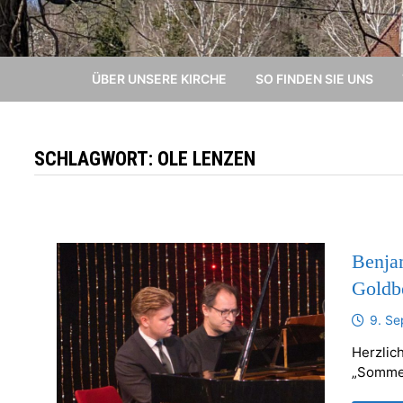
ÜBER UNSERE KIRCHE
SO FINDEN SIE UNS
SCHLAGWORT:
OLE LENZEN
Benja
Goldbe
9. S
Herzlic
„Sommerk