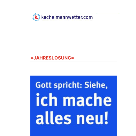
Gerberg, 07548 Gera
23.08.2026
10:00 Uhr
Zentraler Familiengottesdienst
zum Schuljahresbeginn in
Rüdersdorf
Ev. Pfarrkirche Rüdersdorf,
Rüdersdorf 30, 07586 Kraftsdorf
=JAHRESLOSUNG=
23.08.2026
11:00 Uhr
Frankenthal - Offene Kirche mit
Bilderausstellung: „Kirchen aus
Gera und der Umgebung
nordwestlich von Gera“
Kirche Gera-Frankenthal, Am
Gerberg, 07548 Gera
26.08.2026
16:00 Uhr
Kreativnachmittag für Klein &
Groß
Ev. Pfarramt Rüdersdorf 30, 07586