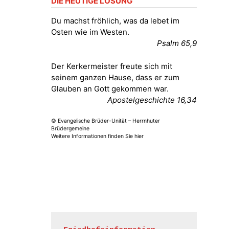
DIE HEUTIGE LOSUNG
Fröhliche Orgelstücke und Lieder
zum Mitsingen
Du machst fröhlich, was da lebet im
Kirche Gera-Frankenthal, Am
Osten wie im Westen.
Gerberg, 07548 Gera
Psalm 65,9
15.08.2026
11:00 Uhr
Der Kerkermeister freute sich mit
Frankenthal - Offene Kirche mit
seinem ganzen Hause, dass er zum
Bilderausstellung: „Kirchen aus
Glauben an Gott gekommen war.
Gera und der Umgebung
Apostelgeschichte 16,34
nordwestlich von Gera“
Kirche Gera-Frankenthal, Am
© Evangelische Brüder-Unität – Herrnhuter
Gerberg, 07548 Gera
Brüdergemeine
Weitere Informationen finden Sie hier
16.08.2026
11:00 Uhr
Frankenthal - Offene Kirche mit
Bilderausstellung: „Kirchen aus
Gera und der Umgebung
nordwestlich von Gera“
Kirche Gera-Frankenthal, Am
Gerberg, 07548 Gera