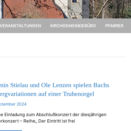
VERANSTALTUNGEN
KIRCHGEMEINDEBÜRO
PFARRER
min Stielau und Ole Lenzen spielen Bachs
rgvariationen auf einer Truhenorgel
eptember 2024
he Einladung zum Abschlußkonzert der diesjährigen
onzert – Reihe„ Der Eintritt ist frei