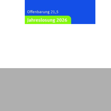
Kraftsdorf
26.08.2026
19:00 Uhr
Sommerkonzert - „Ein
Liederabend“
Kirche Gera-Frankenthal, Am
Gerberg, 07548 Gera
29.08.2026
11:00 Uhr
Frankenthal - Offene Kirche mit
Bilderausstellung: „Kirchen aus
Gera und der Umgebung
nordwestlich von Gera“
Kirche Gera-Frankenthal, Am
Gerberg, 07548 Gera
30.08.2026
09:30 Uhr
Gottesdienst in Mühlsdorf
Evang. Kirche in 07586 Mühlsdorf