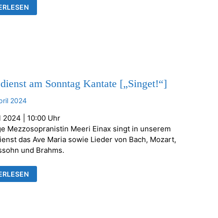
AMIN
ERLESEN
LAU
EN
LEN
S
BERGVARIATIONEN
ENORGEL
dienst am Sonntag Kantate [„Singet!“]
pril 2024
l 2024 | 10:00 Uhr
ge Mezzosopranistin Meeri Einax singt in unserem
ienst das Ave Maria sowie Lieder von Bach, Mozart,
ssohn und Brahms.
ESDIENST
ERLESEN
TAG
ATE
GET!“]