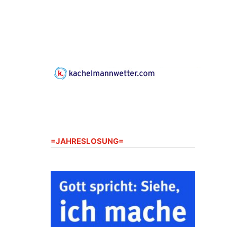
Gerberg, 07548 Gera
23.08.2026
10:00 Uhr
Zentraler Familiengottesdienst
zum Schuljahresbeginn in
Rüdersdorf
Ev. Pfarrkirche Rüdersdorf,
Rüdersdorf 30, 07586 Kraftsdorf
23.08.2026
11:00 Uhr
Frankenthal - Offene Kirche mit
Bilderausstellung: „Kirchen aus
Gera und der Umgebung
=JAHRESLOSUNG=
nordwestlich von Gera“
Kirche Gera-Frankenthal, Am
Gerberg, 07548 Gera
26.08.2026
16:00 Uhr
Kreativnachmittag für Klein &
Groß
Ev. Pfarramt Rüdersdorf 30, 07586