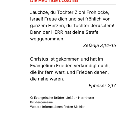
DIE HEUTIGE LOSUNG
Fröhliche Orgelstücke und Lieder
zum Mitsingen
Jauchze, du Tochter Zion! Frohlocke,
Kirche Gera-Frankenthal, Am
Israel! Freue dich und sei fröhlich von
Gerberg, 07548 Gera
ganzem Herzen, du Tochter Jerusalem!
Denn der HERR hat deine Strafe
15.08.2026
11:00 Uhr
weggenommen.
Frankenthal - Offene Kirche mit
Zefanja 3,14-15
Bilderausstellung: „Kirchen aus
Gera und der Umgebung
Christus ist gekommen und hat im
nordwestlich von Gera“
Evangelium Frieden verkündigt euch,
Kirche Gera-Frankenthal, Am
die ihr fern wart, und Frieden denen,
Gerberg, 07548 Gera
die nahe waren.
Epheser 2,17
16.08.2026
11:00 Uhr
Frankenthal - Offene Kirche mit
© Evangelische Brüder-Unität – Herrnhuter
Bilderausstellung: „Kirchen aus
Brüdergemeine
Gera und der Umgebung
Weitere Informationen finden Sie hier
nordwestlich von Gera“
Kirche Gera-Frankenthal, Am
Gerberg, 07548 Gera