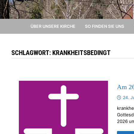
ÜBER UNSERE KIRCHE
SO FINDEN SIE UNS
SCHLAGWORT:
KRANKHEITSBEDINGT
Am 2
24. J
krankhe
Gottesdi
2026 um