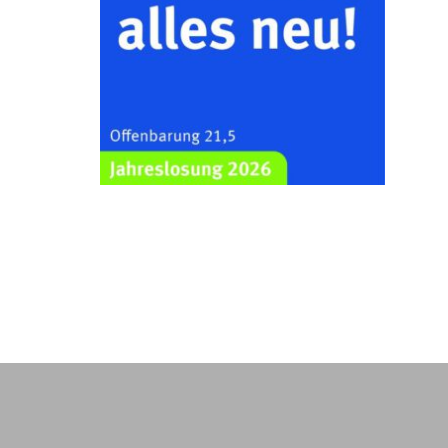
Kraftsdorf
26.08.2026
19:00 Uhr
Sommerkonzert - „Ein
Liederabend“
Kirche Gera-Frankenthal, Am
Gerberg, 07548 Gera
29.08.2026
11:00 Uhr
Frankenthal - Offene Kirche mit
Bilderausstellung: „Kirchen aus
Gera und der Umgebung
nordwestlich von Gera“
Kirche Gera-Frankenthal, Am
Gerberg, 07548 Gera
30.08.2026
09:30 Uhr
Gottesdienst in Mühlsdorf
Evang. Kirche in 07586 Mühlsdorf