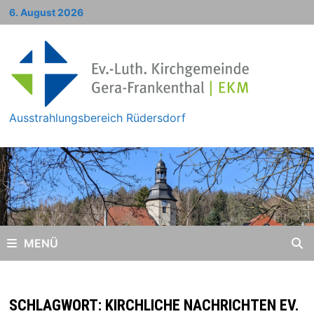
Zum
6. August 2026
Inhalt
springen
Ausstrahlungsbereich Rüdersdorf
MENÜ
SCHLAGWORT:
KIRCHLICHE NACHRICHTEN EV.