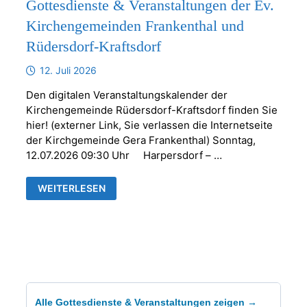
Gottesdienste & Veranstaltungen der Ev.
Kirchengemeinden Frankenthal und
Rüdersdorf-Kraftsdorf
12. Juli 2026
Den digitalen Veranstaltungskalender der
Kirchengemeinde Rüdersdorf-Kraftsdorf finden Sie
hier! (externer Link, Sie verlassen die Internetseite
der Kirchgemeinde Gera Frankenthal) Sonntag,
12.07.2026 09:30 Uhr Harpersdorf – …
GOTTESDIENSTE
WEITERLESEN
&
VERANSTALTUNGEN
DER
EV.
KIRCHENGEMEINDEN
FRANKENTHAL
UND
RÜDERSDORF-
KRAFTSDORF
Alle Gottesdienste & Veranstaltungen zeigen →