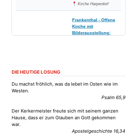
Kirche Harperdorf
Frankenthal - Offene
Kirche mit
Bilderausstellung:
„Kirchen aus Gera
und der Umgebung
09.08.2026
11:00 Uhr
nordwestlich von
Gera“
Kirche Gera-
Frankenthal, Am Gerberg,
DIE HEUTIGE LOSUNG
07548 Gera
Du machst fröhlich, was da lebet im Osten wie im
Westen.
Sommerkonzert -
Psalm 65,9
„Sommerorgel“
Fröhliche
Der Kerkermeister freute sich mit seinem ganzen
Orgelstücke und
12.08.2026
19:00 Uhr
Hause, dass er zum Glauben an Gott gekommen
Lieder zum Mitsingen
war.
Kirche Gera-
Frankenthal, Am Gerberg,
Apostelgeschichte 16,34
07548 Gera