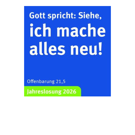
Kirche mit
Bilderausstellung:
„Kirchen aus Gera
und der Umgebung
22.08.2026
11:00 Uhr
nordwestlich von
Gera“
Kirche Gera-
Frankenthal, Am Gerberg,
07548 Gera
Zentraler
Familiengottesdienst
zum
Schuljahresbeginn in
23.08.2026
10:00 Uhr
Rüdersdorf
Ev. Pfarrkirche
Rüdersdorf, Rüdersdorf
30, 07586 Kraftsdorf
Frankenthal - Offene
Kirche mit