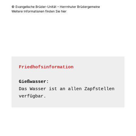
© Evangelische Brüder-Unität – Herrnhuter Brüdergemeine
Weitere Informationen finden Sie hier
Frankenthal - Offene
Kirche mit
Bilderausstellung:
„Kirchen aus Gera
und der Umgebung
15.08.2026
11:00 Uhr
nordwestlich von
Gera“
Kirche Gera-
Frankenthal, Am Gerberg,
Friedhofsinformation
07548 Gera
Gießwasser:
Frankenthal - Offene
Das Wasser ist an allen Zapfstellen 
Kirche mit
verfügbar.
Bilderausstellung:
„Kirchen aus Gera
und der Umgebung
16.08.2026
11:00 Uhr
nordwestlich von
Gera“
Kirche Gera-