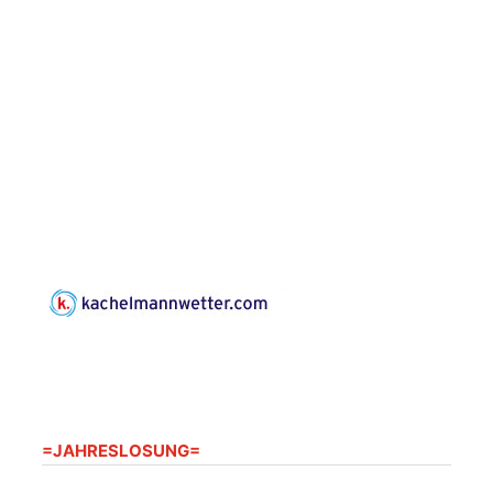
Frankenthal, Am Gerberg,
07548 Gera
Konzert: Kraftsdorfer
Musiksommer:
Leonard Cohen
Programm mit Tom
16.08.2026
17:00 Uhr
Horn aus Weimar
07586 Kraftsdorf,
Kirchsteig 1, St Peter &
Paul Kirche
Gottesdienst im
Seniorenheim
Harpersdorf
20.08.2026
09:30 Uhr
Seniorenwohnanlage
"Wohnen Plus",
Harpersdorfer Str. 96a,
07586 Kraftsdorf
=JAHRESLOSUNG=
Frankenthal - Offene