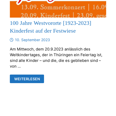
100 Jahre Westvororte [1923-2023]
Kinderfest auf der Festwiese
10. September 2023
Am Mittwoch, dem 20.9.2023 anlässlich des
Weltkindertages, der in Thüringen ein Feiertag ist,
sind alle Kinder – und die, die es geblieben sind –
von …
100
WEITERLESEN
JAHRE
WESTVORORTE
[1923-
2023]
KINDERFEST
AUF
DER
FESTWIESE