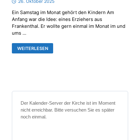
26. Oktober 2025
Ein Samstag im Monat gehört den Kindern Am
Anfang war die Idee: eines Erziehers aus
Frankenthal. Er wollte gern einmal im Monat im und
ums …
MACH
WEITERLESEN
MIT!
KINDERSAMSTAGE
IM
GEMEINDEHAUS
FRANKENTHAL
Der Kalender-Server der Kirche ist im Moment
nicht erreichbar. Bitte versuchen Sie es später
noch einmal.