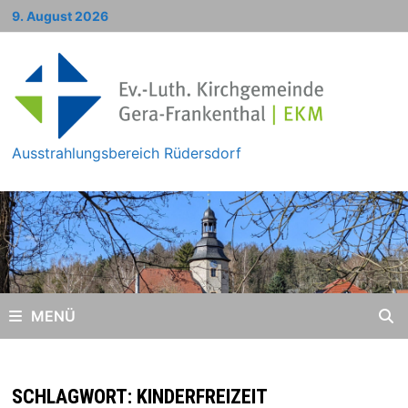
Zum
9. August 2026
Inhalt
springen
Ausstrahlungsbereich Rüdersdorf
MENÜ
SCHLAGWORT:
KINDERFREIZEIT