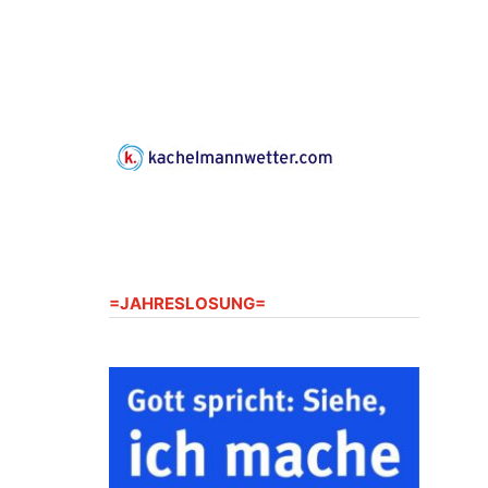
Gerberg, 07548 Gera
23.08.2026
10:00 Uhr
Zentraler Familiengottesdienst
zum Schuljahresbeginn in
Rüdersdorf
Ev. Pfarrkirche Rüdersdorf,
Rüdersdorf 30, 07586 Kraftsdorf
23.08.2026
11:00 Uhr
Frankenthal - Offene Kirche mit
Bilderausstellung: „Kirchen aus
Gera und der Umgebung
=JAHRESLOSUNG=
nordwestlich von Gera“
Kirche Gera-Frankenthal, Am
Gerberg, 07548 Gera
26.08.2026
16:00 Uhr
Kreativnachmittag für Klein &
Groß
Ev. Pfarramt Rüdersdorf 30, 07586