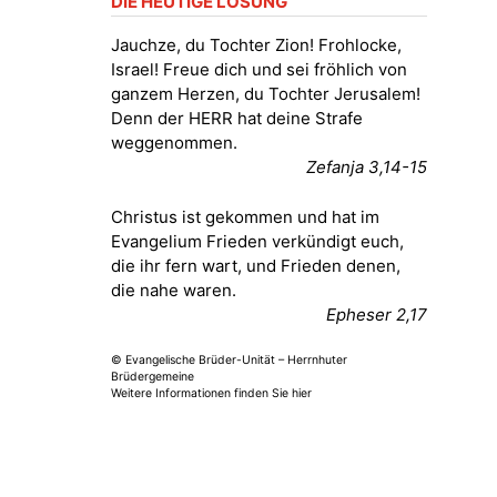
DIE HEUTIGE LOSUNG
Fröhliche Orgelstücke und Lieder
zum Mitsingen
Jauchze, du Tochter Zion! Frohlocke,
Kirche Gera-Frankenthal, Am
Israel! Freue dich und sei fröhlich von
Gerberg, 07548 Gera
ganzem Herzen, du Tochter Jerusalem!
Denn der HERR hat deine Strafe
15.08.2026
11:00 Uhr
weggenommen.
Frankenthal - Offene Kirche mit
Zefanja 3,14-15
Bilderausstellung: „Kirchen aus
Gera und der Umgebung
Christus ist gekommen und hat im
nordwestlich von Gera“
Evangelium Frieden verkündigt euch,
Kirche Gera-Frankenthal, Am
die ihr fern wart, und Frieden denen,
Gerberg, 07548 Gera
die nahe waren.
Epheser 2,17
16.08.2026
11:00 Uhr
Frankenthal - Offene Kirche mit
© Evangelische Brüder-Unität – Herrnhuter
Bilderausstellung: „Kirchen aus
Brüdergemeine
Gera und der Umgebung
Weitere Informationen finden Sie hier
nordwestlich von Gera“
Kirche Gera-Frankenthal, Am
Gerberg, 07548 Gera