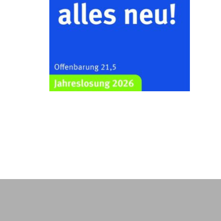
Kraftsdorf
26.08.2026
19:00 Uhr
Sommerkonzert - „Ein
Liederabend“
Kirche Gera-Frankenthal, Am
Gerberg, 07548 Gera
29.08.2026
11:00 Uhr
Frankenthal - Offene Kirche mit
Bilderausstellung: „Kirchen aus
Gera und der Umgebung
nordwestlich von Gera“
Kirche Gera-Frankenthal, Am
Gerberg, 07548 Gera
30.08.2026
09:30 Uhr
Gottesdienst in Mühlsdorf
Evang. Kirche in 07586 Mühlsdorf