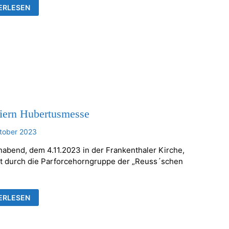
RTUSMESSE
ERLESEN
ORCEHORNGRUPPE
SS
E
R
eiern Hubertusmesse
tober 2023
abend, dem 4.11.2023 in der Frankenthaler Kirche,
et durch die Parforcehorngruppe der „Reuss´schen
ERLESEN
N
RTUSMESSE