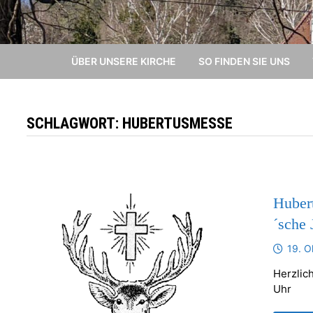
ÜBER UNSERE KIRCHE
SO FINDEN SIE UNS
SCHLAGWORT:
HUBERTUSMESSE
Huber
´sche 
19. O
Herzlic
Uhr