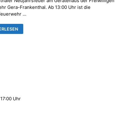
thaler Neujahrsfeuer am Gerätehaus der Freiwilligen
hr Gera-Frankenthal. Ab 13:00 Uhr ist die
feuerwehr …
ERLESEN
KENTHALER
AHRSFEUER
 17:00 Uhr