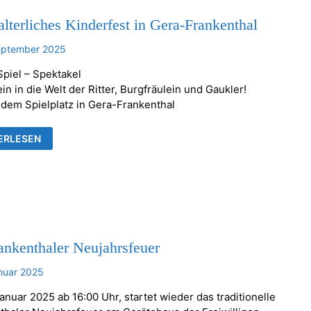
alterliches Kinderfest in Gera-Frankenthal
eptember 2025
Spiel – Spektakel
in in die Welt der Ritter, Burgfräulein und Gaukler!
 dem Spielplatz in Gera-Frankenthal
ELALTERLICHES
ERLESEN
ERFEST
-
KENTHAL
ankenthaler Neujahrsfeuer
nuar 2025
anuar 2025 ab 16:00 Uhr, startet wieder das traditionelle