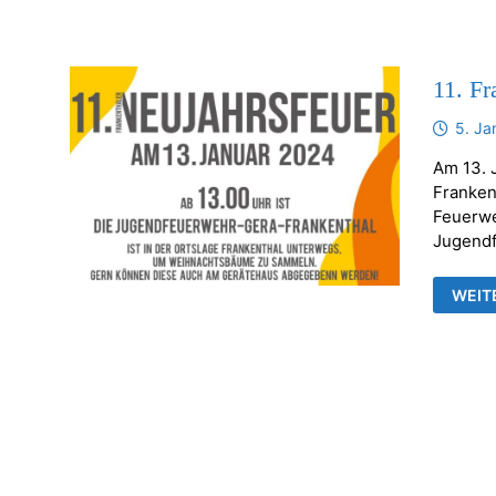
11. Fr
5. Ja
Am 13. J
Franken
Feuerwe
Jugend
11.
WEIT
FRAN
NEUJ