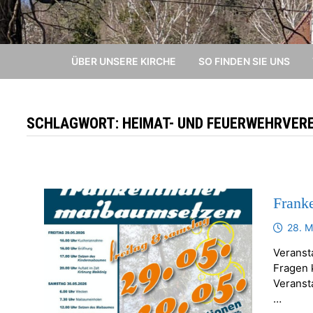
ÜBER UNSERE KIRCHE
SO FINDEN SIE UNS
SCHLAGWORT:
HEIMAT- UND FEUERWEHRVERE
Frank
28. M
Veranst
Fragen k
Veransta
…