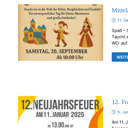
Mittel
11. S
Spaß – 
Taucht e
WO: auf
MITT
WEIT
KIND
IN
GERA
FRAN
12. Fr
5. Ja
Am 11. J