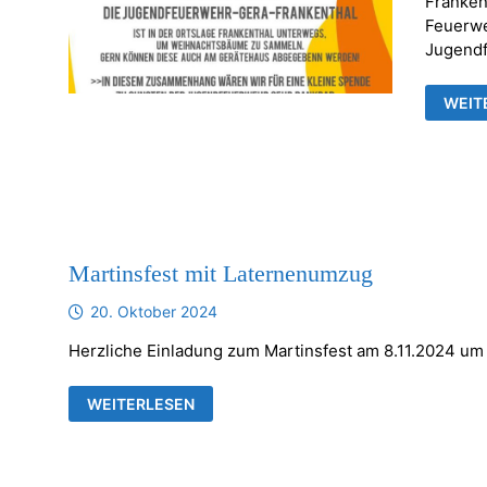
Franken
Feuerwe
Jugend
12.
WEIT
FRAN
NEUJ
Martinsfest mit Laternenumzug
20. Oktober 2024
Herzliche Einladung zum Martinsfest am 8.11.2024 um
MARTINSFEST
WEITERLESEN
MIT
LATERNENUMZUG