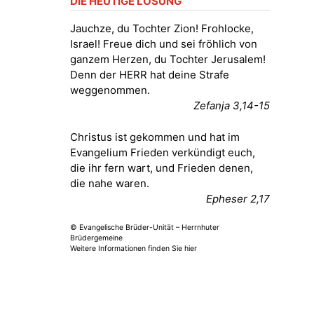
DIE HEUTIGE LOSUNG
Fröhliche Orgelstücke und Lieder
zum Mitsingen
Jauchze, du Tochter Zion! Frohlocke,
Kirche Gera-Frankenthal, Am
Israel! Freue dich und sei fröhlich von
Gerberg, 07548 Gera
ganzem Herzen, du Tochter Jerusalem!
Denn der HERR hat deine Strafe
15.08.2026
11:00 Uhr
weggenommen.
Frankenthal - Offene Kirche mit
Zefanja 3,14-15
Bilderausstellung: „Kirchen aus
Gera und der Umgebung
Christus ist gekommen und hat im
nordwestlich von Gera“
Evangelium Frieden verkündigt euch,
Kirche Gera-Frankenthal, Am
die ihr fern wart, und Frieden denen,
Gerberg, 07548 Gera
die nahe waren.
Epheser 2,17
16.08.2026
11:00 Uhr
Frankenthal - Offene Kirche mit
© Evangelische Brüder-Unität – Herrnhuter
Bilderausstellung: „Kirchen aus
Brüdergemeine
Gera und der Umgebung
Weitere Informationen finden Sie hier
nordwestlich von Gera“
Kirche Gera-Frankenthal, Am
Gerberg, 07548 Gera