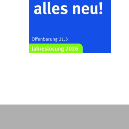
Kraftsdorf
26.08.2026
19:00 Uhr
Sommerkonzert - „Ein
Liederabend“
Kirche Gera-Frankenthal, Am
Gerberg, 07548 Gera
29.08.2026
11:00 Uhr
Frankenthal - Offene Kirche mit
Bilderausstellung: „Kirchen aus
Gera und der Umgebung
nordwestlich von Gera“
Kirche Gera-Frankenthal, Am
Gerberg, 07548 Gera
30.08.2026
09:30 Uhr
Gottesdienst in Mühlsdorf
Evang. Kirche in 07586 Mühlsdorf