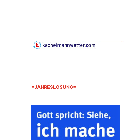
Gerberg, 07548 Gera
23.08.2026
10:00 Uhr
Zentraler Familiengottesdienst
zum Schuljahresbeginn in
Rüdersdorf
Ev. Pfarrkirche Rüdersdorf,
Rüdersdorf 30, 07586 Kraftsdorf
23.08.2026
11:00 Uhr
Frankenthal - Offene Kirche mit
Bilderausstellung: „Kirchen aus
Gera und der Umgebung
=JAHRESLOSUNG=
nordwestlich von Gera“
Kirche Gera-Frankenthal, Am
Gerberg, 07548 Gera
26.08.2026
16:00 Uhr
Kreativnachmittag für Klein &
Groß
Ev. Pfarramt Rüdersdorf 30, 07586