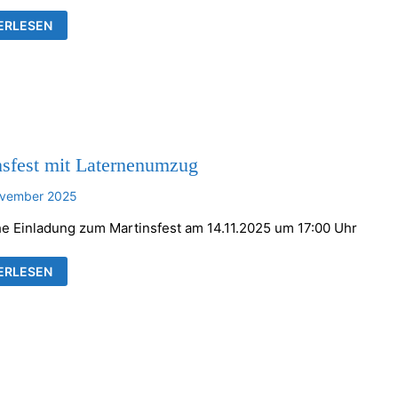
KENTHALER
ERLESEN
AUMSETZEN
nsfest mit Laternenumzug
ovember 2025
he Einladung zum Martinsfest am 14.11.2025 um 17:00 Uhr
INSFEST
ERLESEN
RNENUMZUG