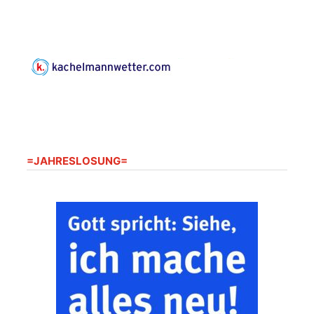
Horn aus Weimar
07586 Kraftsdorf,
Kirchsteig 1, St Peter &
Paul Kirche
Gottesdienst im
Seniorenheim
Harpersdorf
20.08.2026
09:30 Uhr
Seniorenwohnanlage
"Wohnen Plus",
Harpersdorfer Str. 96a,
=JAHRESLOSUNG=
07586 Kraftsdorf
Frankenthal - Offene
Kirche mit
Bilderausstellung:
„Kirchen aus Gera
und der Umgebung
22.08.2026
11:00 Uhr
nordwestlich von
Gera“
Kirche Gera-