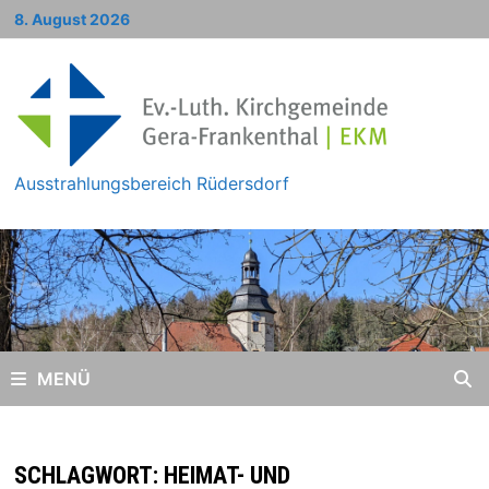
Zum
8. August 2026
Inhalt
springen
Ausstrahlungsbereich Rüdersdorf
MENÜ
SCHLAGWORT:
HEIMAT- UND