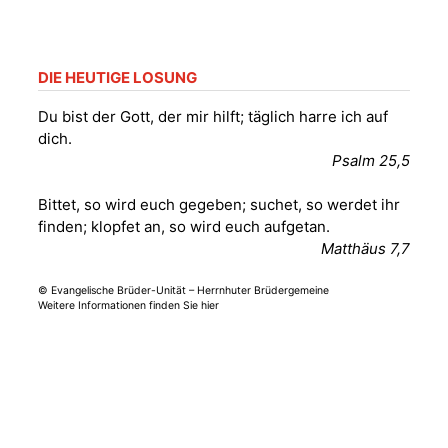
nordwestlich von
Gera“
Kirche Gera-
Frankenthal, Am Gerberg,
DIE HEUTIGE LOSUNG
07548 Gera
Du bist der Gott, der mir hilft; täglich harre ich auf
dich.
Sommerkonzert -
Psalm 25,5
„Sommerorgel“
Fröhliche
Bittet, so wird euch gegeben; suchet, so werdet ihr
Orgelstücke und
12.08.2026
19:00 Uhr
finden; klopfet an, so wird euch aufgetan.
Lieder zum Mitsingen
Matthäus 7,7
Kirche Gera-
Frankenthal, Am Gerberg,
07548 Gera
© Evangelische Brüder-Unität – Herrnhuter Brüdergemeine
Weitere Informationen finden Sie hier
Frankenthal - Offene
Kirche mit
Bilderausstellung:
„Kirchen aus Gera
und der Umgebung
15.08.2026
11:00 Uhr
nordwestlich von