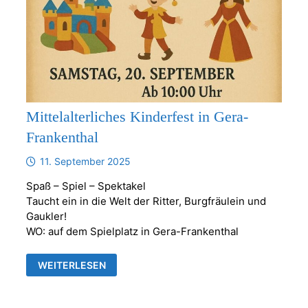
Mittelalterliches Kinderfest in Gera-
Frankenthal
11. September 2025
Spaß – Spiel – Spektakel
Taucht ein in die Welt der Ritter, Burgfräulein und
Gaukler!
WO: auf dem Spielplatz in Gera-Frankenthal
MITTELALTERLICHES
WEITERLESEN
KINDERFEST
IN
GERA-
FRANKENTHAL