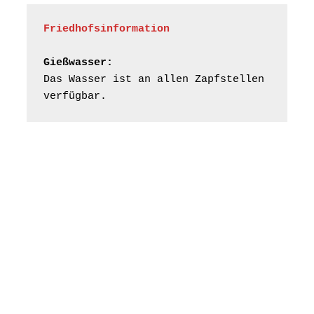
Gera“
Kirche Gera-
Friedhofsinformation
Frankenthal, Am Gerberg,
07548 Gera
Gießwasser:
Das Wasser ist an allen Zapfstellen 
Frankenthal - Offene
verfügbar.
Kirche mit
Bilderausstellung:
„Kirchen aus Gera
und der Umgebung
16.08.2026
11:00 Uhr
nordwestlich von
Gera“
Kirche Gera-
Frankenthal, Am Gerberg,
07548 Gera
Konzert: Kraftsdorfer
Musiksommer:
Leonard Cohen
Programm mit Tom
16.08.2026
17:00 Uhr