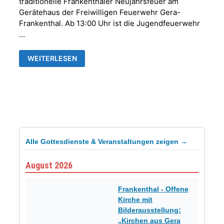
traditionelle Frankenthaler Neujahrsfeuer am
Gerätehaus der Freiwilligen Feuerwehr Gera-
Frankenthal. Ab 13:00 Uhr ist die Jugendfeuerwehr
…
11.
WEITERLESEN
FRANKENTHALER
NEUJAHRSFEUER
Alle Gottesdienste & Veranstaltungen zeigen →
August 2026
Frankenthal - Offene
Kirche mit
Bilderausstellung:
„Kirchen aus Gera