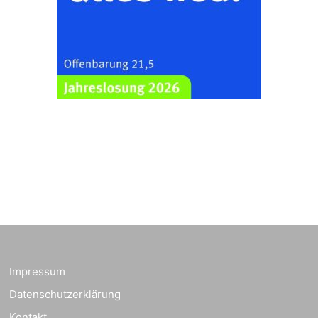
Frankenthal, Am Gerberg,
07548 Gera
Zentraler
Familiengottesdienst
zum
Schuljahresbeginn in
23.08.2026
10:00 Uhr
Rüdersdorf
Ev. Pfarrkirche
Rüdersdorf, Rüdersdorf
30, 07586 Kraftsdorf
Frankenthal - Offene
Kirche mit
Bilderausstellung:
„Kirchen aus Gera
und der Umgebung
23.08.2026
11:00 Uhr
nordwestlich von
Impressum
Gera“
Datenschutzerklärung
Kirche Gera-
Frankenthal, Am Gerberg,
Kontakt