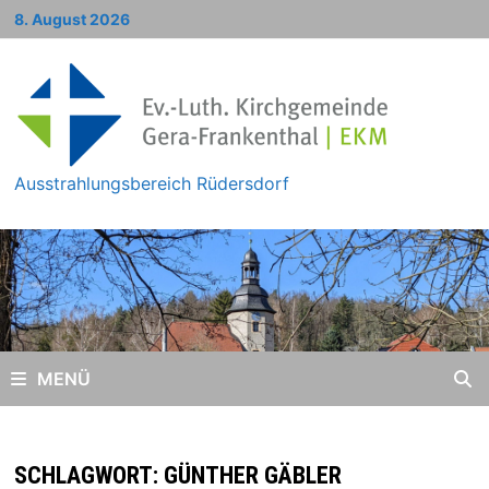
Zum
8. August 2026
Inhalt
springen
Ausstrahlungsbereich Rüdersdorf
MENÜ
SCHLAGWORT:
GÜNTHER GÄBLER