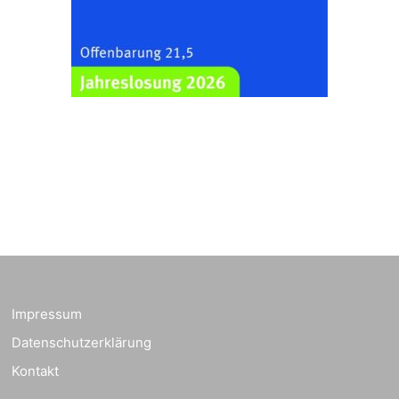
Zentraler
Familiengottesdienst
zum
Schuljahresbeginn in
23.08.2026
10:00 Uhr
Rüdersdorf
Ev. Pfarrkirche
Rüdersdorf, Rüdersdorf
30, 07586 Kraftsdorf
Frankenthal - Offene
Kirche mit
Bilderausstellung:
„Kirchen aus Gera
und der Umgebung
23.08.2026
11:00 Uhr
nordwestlich von
Impressum
Gera“
Datenschutzerklärung
Kirche Gera-
Frankenthal, Am Gerberg,
Kontakt
07548 Gera