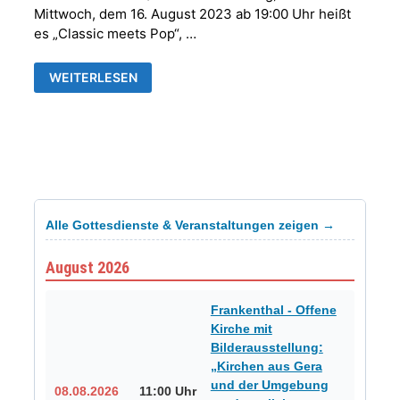
Mittwoch, dem 16. August 2023 ab 19:00 Uhr heißt
es „Classic meets Pop“, …
CLASSIK
WEITERLESEN
MEETS
POP
Alle Gottesdienste & Veranstaltungen zeigen →
August 2026
Frankenthal - Offene
Kirche mit
Bilderausstellung:
„Kirchen aus Gera
und der Umgebung
08.08.2026
11:00 Uhr