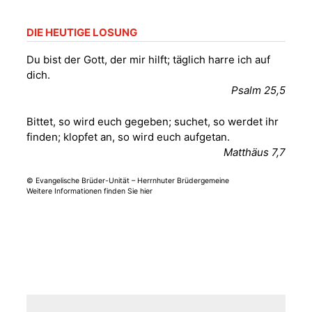
Gera“
Kirche Gera-
Frankenthal, Am Gerberg,
DIE HEUTIGE LOSUNG
07548 Gera
Du bist der Gott, der mir hilft; täglich harre ich auf
dich.
Sommerkonzert -
Psalm 25,5
„Sommerorgel“
Fröhliche
Bittet, so wird euch gegeben; suchet, so werdet ihr
Orgelstücke und
12.08.2026
19:00 Uhr
finden; klopfet an, so wird euch aufgetan.
Lieder zum Mitsingen
Matthäus 7,7
Kirche Gera-
Frankenthal, Am Gerberg,
07548 Gera
© Evangelische Brüder-Unität – Herrnhuter Brüdergemeine
Weitere Informationen finden Sie hier
Frankenthal - Offene
Kirche mit
Bilderausstellung:
„Kirchen aus Gera
und der Umgebung
15.08.2026
11:00 Uhr
nordwestlich von
Gera“