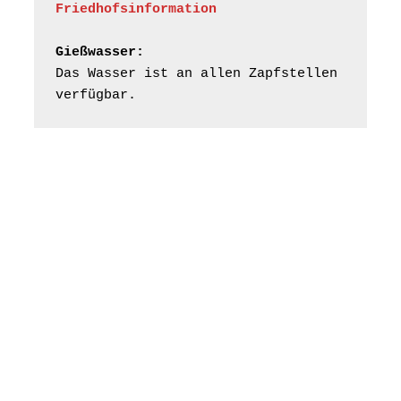
Kirche Gera-
Friedhofsinformation
Frankenthal, Am Gerberg,
07548 Gera
Gießwasser:
Das Wasser ist an allen Zapfstellen 
Frankenthal - Offene
verfügbar.
Kirche mit
Bilderausstellung:
„Kirchen aus Gera
und der Umgebung
16.08.2026
11:00 Uhr
nordwestlich von
Gera“
Kirche Gera-
Frankenthal, Am Gerberg,
07548 Gera
Konzert: Kraftsdorfer
Musiksommer:
Leonard Cohen
Programm mit Tom
16.08.2026
17:00 Uhr
Horn aus Weimar
07586 Kraftsdorf,