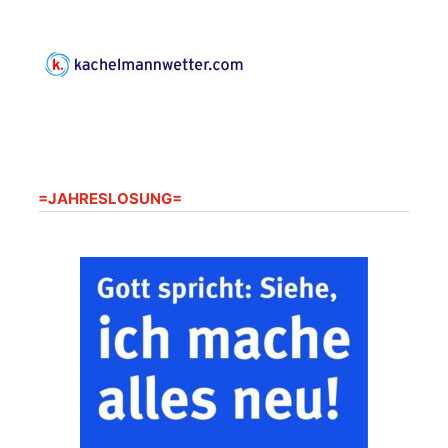
Kirchsteig 1, St Peter &
Paul Kirche
Gottesdienst im
Seniorenheim
Harpersdorf
20.08.2026
09:30 Uhr
Seniorenwohnanlage
"Wohnen Plus",
Harpersdorfer Str. 96a,
=JAHRESLOSUNG=
07586 Kraftsdorf
Frankenthal - Offene
Kirche mit
Bilderausstellung:
„Kirchen aus Gera
und der Umgebung
22.08.2026
11:00 Uhr
nordwestlich von
Gera“
Kirche Gera-
Frankenthal, Am Gerberg,
07548 Gera