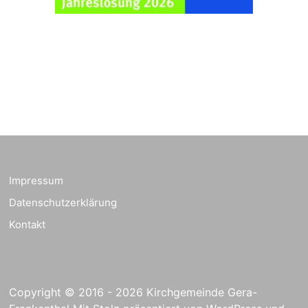
Schuljahresbeginn in
23.08.2026
10:00 Uhr
Rüdersdorf
Ev. Pfarrkirche
Rüdersdorf, Rüdersdorf
30, 07586 Kraftsdorf
Frankenthal - Offene
Kirche mit
Bilderausstellung:
„Kirchen aus Gera
und der Umgebung
23.08.2026
11:00 Uhr
nordwestlich von
Impressum
Gera“
Datenschutzerklärung
Kirche Gera-
Frankenthal, Am Gerberg,
Kontakt
07548 Gera
Kreativnachmittag für
Klein & Groß
Copyright © 2016 - 2026 Kirchgemeinde Gera-
26.08.2026
16:00 Uhr
Ev. Pfarramt
Rüdersdorf 30, 07586