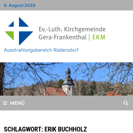
Zum
8. August 2026
Inhalt
springen
Ausstrahlungsbereich Rüdersdorf
MENÜ
SCHLAGWORT:
ERIK BUCHHOLZ