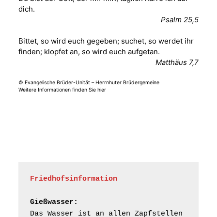
dich.
Sommerkonzert -
Psalm 25,5
„Sommerorgel“
Fröhliche
Bittet, so wird euch gegeben; suchet, so werdet ihr
Orgelstücke und
12.08.2026
19:00 Uhr
finden; klopfet an, so wird euch aufgetan.
Lieder zum Mitsingen
Matthäus 7,7
Kirche Gera-
Frankenthal, Am Gerberg,
07548 Gera
© Evangelische Brüder-Unität – Herrnhuter Brüdergemeine
Weitere Informationen finden Sie hier
Frankenthal - Offene
Kirche mit
Bilderausstellung:
„Kirchen aus Gera
und der Umgebung
15.08.2026
11:00 Uhr
nordwestlich von
Gera“
Kirche Gera-
Friedhofsinformation
Frankenthal, Am Gerberg,
07548 Gera
Gießwasser:
Das Wasser ist an allen Zapfstellen 