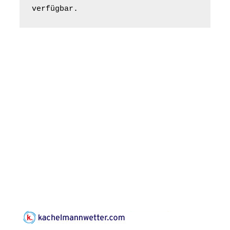
Frankenthal - Offene
verfügbar.
Kirche mit
Bilderausstellung:
„Kirchen aus Gera
und der Umgebung
16.08.2026
11:00 Uhr
nordwestlich von
Gera“
Kirche Gera-
Frankenthal, Am Gerberg,
07548 Gera
Konzert: Kraftsdorfer
Musiksommer:
Leonard Cohen
Programm mit Tom
16.08.2026
17:00 Uhr
Horn aus Weimar
07586 Kraftsdorf,
Kirchsteig 1, St Peter &
Paul Kirche
Gottesdienst im