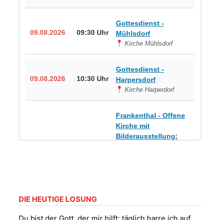
Gottesdienst -
09.08.2026
09:30 Uhr
Mühlsdorf
Kirche Mühlsdorf
Gottesdienst -
09.08.2026
10:30 Uhr
Harpersdorf
Kirche Harperdorf
Frankenthal - Offene
Kirche mit
Bilderausstellung:
„Kirchen aus Gera
und der Umgebung
09.08.2026
11:00 Uhr
nordwestlich von
Gera“
Kirche Gera-
Frankenthal, Am Gerberg,
DIE HEUTIGE LOSUNG
07548 Gera
Du bist der Gott, der mir hilft; täglich harre ich auf