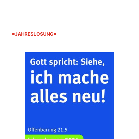
Seniorenheim
Harpersdorf
20.08.2026
09:30 Uhr
Seniorenwohnanlage
"Wohnen Plus",
Harpersdorfer Str. 96a,
=JAHRESLOSUNG=
07586 Kraftsdorf
Frankenthal - Offene
Kirche mit
Bilderausstellung:
„Kirchen aus Gera
und der Umgebung
22.08.2026
11:00 Uhr
nordwestlich von
Gera“
Kirche Gera-
Frankenthal, Am Gerberg,
07548 Gera
Zentraler
Familiengottesdienst
zum