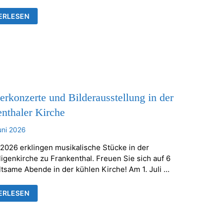
TELLUNG
ERLESEN
ÄUSER
RHEILIGENKIRCHE
KENTHAL
konzerte und Bilderausstellung in der
nthaler Kirche
uni 2026
 2026 erklingen musikalische Stücke in der
ligenkirche zu Frankenthal. Freuen Sie sich auf 6
ltsame Abende in der kühlen Kirche! Am 1. Juli …
ERKONZERTE
ERLESEN
ERAUSSTELLUNG