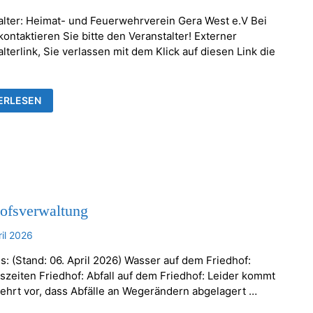
alter: Heimat- und Feuerwehrverein Gera West e.V Bei
ontaktieren Sie bitte den Veranstalter! Externer
lterlink, Sie verlassen mit dem Klick auf diesen Link die
KENTHALER
ERLESEN
AUMSETZEN
hofsverwaltung
ril 2026
s: (Stand: 06. April 2026) Wasser auf dem Friedhof:
szeiten Friedhof: Abfall auf dem Friedhof: Leider kommt
ehrt vor, dass Abfälle an Wegerändern abgelagert …