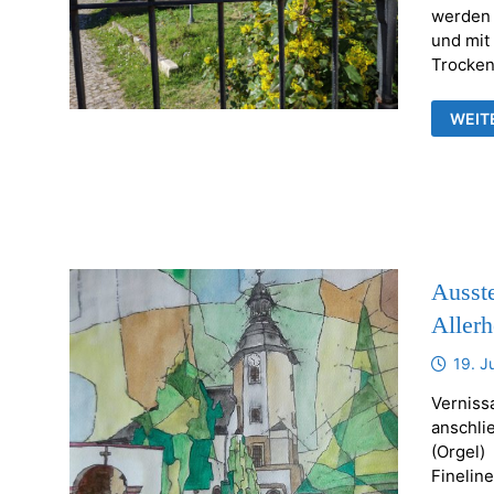
werden 
und mit
Trocken
KERZ
WEIT
ODER
ANDE
BREN
GEGE
Ausste
Allerh
19. J
Verniss
anschli
(Orgel)
Finelin