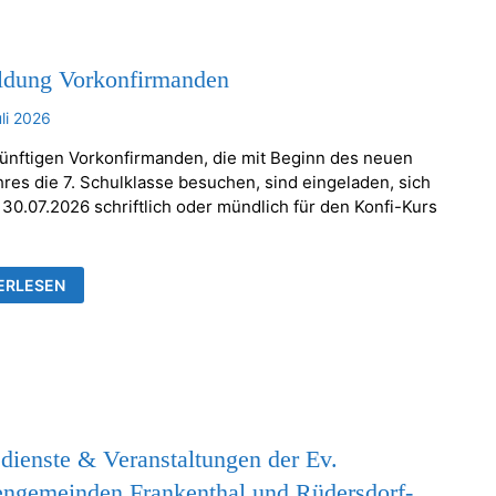
dung Vorkonfirmanden
uli 2026
künftigen Vorkonfirmanden, die mit Beginn des neuen
hres die 7. Schulklasse besuchen, sind eingeladen, sich
 30.07.2026 schriftlich oder mündlich für den Konfi-Kurs
LDUNG
ERLESEN
ONFIRMANDEN
dienste & Veranstaltungen der Ev.
engemeinden Frankenthal und Rüdersdorf-