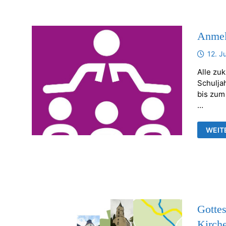
Anmel
12. J
Alle zu
Schulja
bis zum
…
ANME
WEIT
VORK
Gottes
Kirch