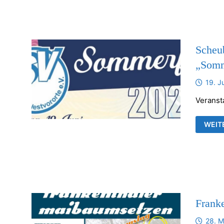
FRAN
KIRC
Scheu
„Somm
19. J
Veranst
SCHE
WEIT
TSV-
WEST
„SOM
Frank
28. M