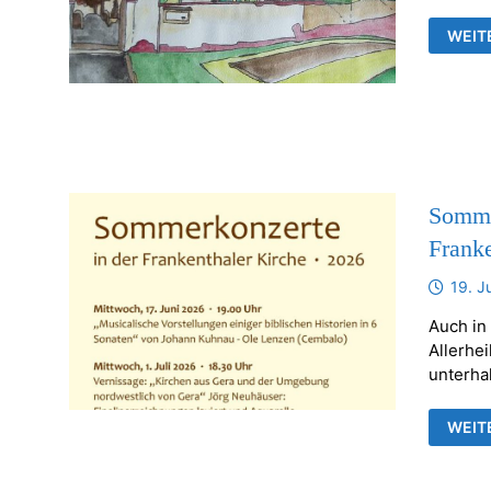
AUSS
WEIT
VON
JÖRG
NEUH
IN
DER
ALLE
FRAN
Sommer
Franke
19. J
Auch in
Allerhei
unterha
SOMM
WEIT
UND
BILD
IN
DER