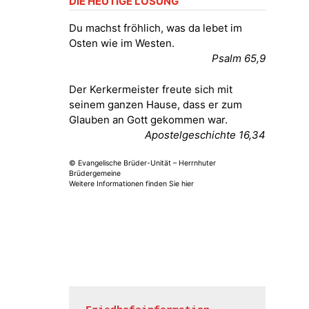
DIE HEUTIGE LOSUNG
Fröhliche Orgelstücke und Lieder
zum Mitsingen
Du machst fröhlich, was da lebet im
Kirche Gera-Frankenthal, Am
Osten wie im Westen.
Gerberg, 07548 Gera
Psalm 65,9
15.08.2026
11:00 Uhr
Der Kerkermeister freute sich mit
Frankenthal - Offene Kirche mit
seinem ganzen Hause, dass er zum
Bilderausstellung: „Kirchen aus
Glauben an Gott gekommen war.
Gera und der Umgebung
Apostelgeschichte 16,34
nordwestlich von Gera“
Kirche Gera-Frankenthal, Am
© Evangelische Brüder-Unität – Herrnhuter
Gerberg, 07548 Gera
Brüdergemeine
Weitere Informationen finden Sie hier
16.08.2026
11:00 Uhr
Frankenthal - Offene Kirche mit
Bilderausstellung: „Kirchen aus
Gera und der Umgebung
nordwestlich von Gera“
Kirche Gera-Frankenthal, Am
Gerberg, 07548 Gera