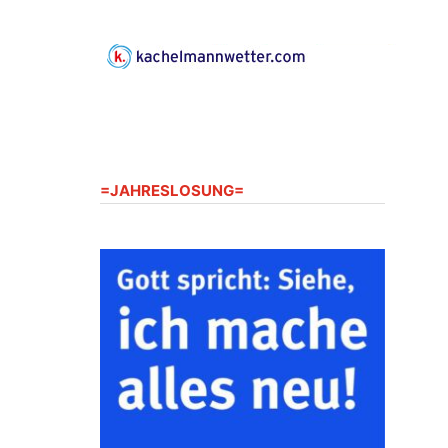
Gerberg, 07548 Gera
23.08.2026
10:00 Uhr
Zentraler Familiengottesdienst
zum Schuljahresbeginn in
Rüdersdorf
Ev. Pfarrkirche Rüdersdorf,
Rüdersdorf 30, 07586 Kraftsdorf
=JAHRESLOSUNG=
23.08.2026
11:00 Uhr
Frankenthal - Offene Kirche mit
Bilderausstellung: „Kirchen aus
Gera und der Umgebung
nordwestlich von Gera“
Kirche Gera-Frankenthal, Am
Gerberg, 07548 Gera
26.08.2026
16:00 Uhr
Kreativnachmittag für Klein &
Groß
Ev. Pfarramt Rüdersdorf 30, 07586