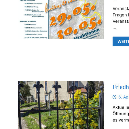
Veranst
Fragen k
Veransta
…
FRAN
WEIT
MAIB
Fried
6. Ap
Aktuelle
Öffnung
es verm