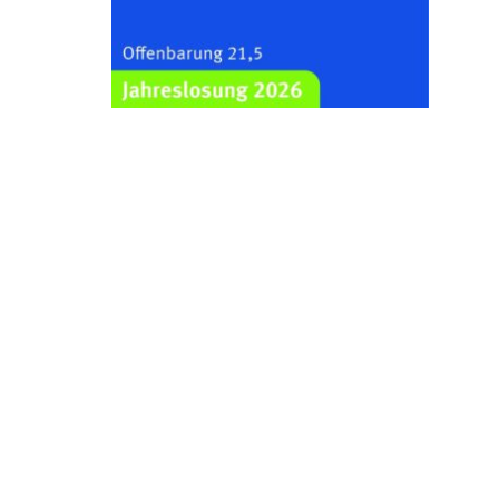
Kraftsdorf
26.08.2026
19:00 Uhr
Sommerkonzert - „Ein
Liederabend“
Kirche Gera-Frankenthal, Am
Gerberg, 07548 Gera
29.08.2026
11:00 Uhr
Frankenthal - Offene Kirche mit
Bilderausstellung: „Kirchen aus
Gera und der Umgebung
nordwestlich von Gera“
Kirche Gera-Frankenthal, Am
Gerberg, 07548 Gera
30.08.2026
09:30 Uhr
Gottesdienst in Mühlsdorf
Evang. Kirche in 07586 Mühlsdorf