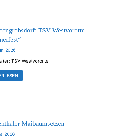
KENTHALER
HE
bengrobsdorf: TSV-Westvororte
erfest“
uni 2026
alter: TSV-Westvororte
UBENGROBSDORF:
ERLESEN
VORORTE
MERFEST“
enthaler Maibaumsetzen
ai 2026