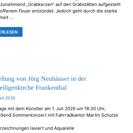
zunehmend „Grabkerzen“ auf den Grabstätten aufgestellt
 offenem Feuer entzündet. Jedoch geht durch die starke
heit …
EN
ERLESEN
RE
NBARE
NSTÄNDE
llung von Jörg Neuhäuser in der
eiligenkirche Frankenthal
uni 2026
age mit dem Künstler am 1. Juli 2026 um 18:30 Uhr,
eßend Sommerkonzert mit Fahrradkantor Martin Schulze
erzeichnungen laviert und Aquarelle