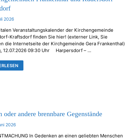
dorf
uli 2026
italen Veranstaltungskalender der Kirchengemeinde
rf-Kraftsdorf finden Sie hier! (externer Link, Sie
en die Internetseite der Kirchgemeinde Gera Frankenthal)
, 12.07.2026 09:30 Uhr Harpersdorf – …
ESDIENSTE
ERLESEN
NSTALTUNGEN
HENGEMEINDEN
KENTHAL
RSDORF-
TSDORF
n oder andere brennbare Gegenstände
uni 2026
TMACHUNG In Gedenken an einen geliebten Menschen