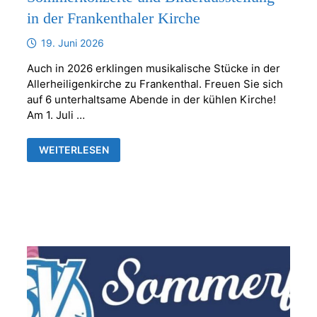
in der Frankenthaler Kirche
19. Juni 2026
Auch in 2026 erklingen musikalische Stücke in der
Allerheiligenkirche zu Frankenthal. Freuen Sie sich
auf 6 unterhaltsame Abende in der kühlen Kirche!
Am 1. Juli …
SOMMERKONZERTE
WEITERLESEN
UND
BILDERAUSSTELLUNG
IN
DER
FRANKENTHALER
KIRCHE