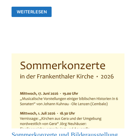
AUSSTELLUNG
WEITERLESEN
VON
JÖRG
NEUHÄUSER
IN
DER
ALLERHEILIGENKIRCHE
FRANKENTHAL
Sommerkonzerte und Bilderausstellung