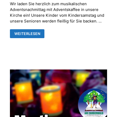
Wir laden Sie herzlich zum musikalischen
Adventsnachmittag mit Adventskaffee in unsere
Kirche ein! Unsere Kinder vom Kindersamstag und
unsere Senioren werden fleißig für Sie backen. …
MUSIKALISCHER
WEITERLESEN
ADVENTNACHMITTAG
MIT
ADVENTSKAFFEE
IN
DER
FRANKENTHALER
KIRCHE