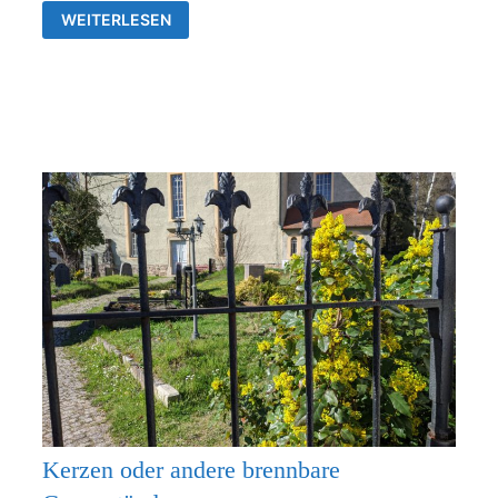
GOTTESDIENSTE
WEITERLESEN
&
VERANSTALTUNGEN
DER
EV.
KIRCHENGEMEINDEN
FRANKENTHAL
UND
RÜDERSDORF-
KRAFTSDORF
Kerzen oder andere brennbare