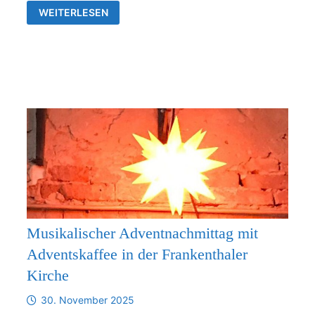
VERBINDLICHE
WEITERLESEN
ZUSAMMENARBEIT
ZWISCHEN
DER
KIRCHGEMEINDE
FRANKENTHAL
UND
DER
KIRCHENGEMEINDE
RÜDERSDORF-
KRAFTSDORF
AB
1.1.2026
Musikalischer Adventnachmittag mit
Adventskaffee in der Frankenthaler
Kirche
30. November 2025