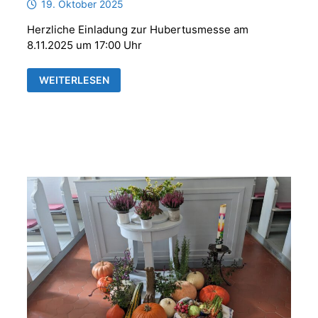
19. Oktober 2025
Herzliche Einladung zur Hubertusmesse am
8.11.2025 um 17:00 Uhr
HUBERTUSMESSE
WEITERLESEN
MIT
DER
PARFORCEHORNGRUPPE
„REUSS
´SCHE
JÄGER