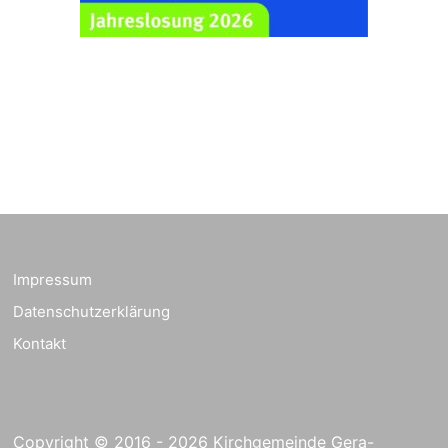
Ev. Pfarrkirche
Rüdersdorf, Rüdersdorf
30, 07586 Kraftsdorf
Frankenthal - Offene
Kirche mit
Bilderausstellung:
„Kirchen aus Gera
und der Umgebung
23.08.2026
11:00 Uhr
nordwestlich von
Gera“
Kirche Gera-
Frankenthal, Am Gerberg,
Impressum
07548 Gera
Datenschutzerklärung
Kreativnachmittag für
Kontakt
Klein & Groß
26.08.2026
16:00 Uhr
Ev. Pfarramt
Rüdersdorf 30, 07586
Kraftsdorf
Copyright © 2016 - 2026 Kirchgemeinde Gera-