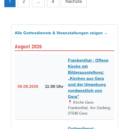
Seitennummerierung
1
2
…
4
Nächste
der
Beiträge
Alle Gottesdienste & Veranstaltungen zeigen →
August 2026
Frankenthal - Offene
Kirche mit
Bilderausstellung:
„Kirchen aus Gera
und der Umgebung
08.08.2026
11:00 Uhr
nordwestlich von
Gera“
Kirche Gera-
Frankenthal, Am Gerberg,
07548 Gera
Gottesdienst -