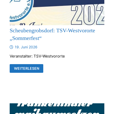
Scheubengrobsdorf: TSV-Westvororte
„Sommerfest“
19. Juni 2026
Veranstalter: TSV-Westvororte
SCHEUBENGROBSDORF:
WEITERLESEN
TSV-
WESTVORORTE
„SOMMERFEST“