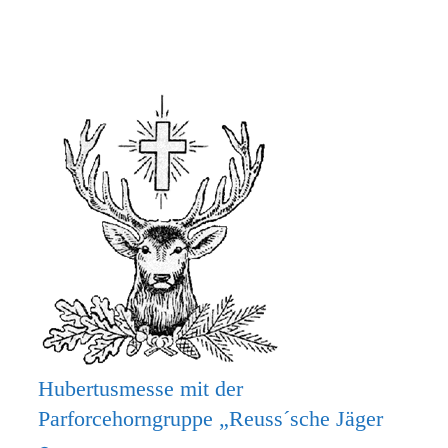
MACH
MIT
BEIM
KRIPPENSPIEL!
Hubertusmesse mit der
Parforcehorngruppe „Reuss´sche Jäger