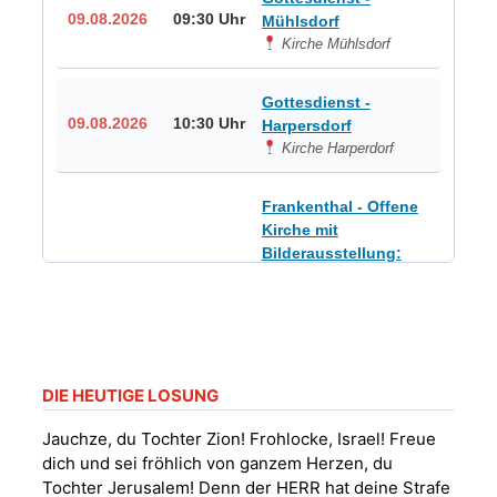
09.08.2026
09:30 Uhr
Mühlsdorf
Kirche Mühlsdorf
Gottesdienst -
09.08.2026
10:30 Uhr
Harpersdorf
Kirche Harperdorf
Frankenthal - Offene
Kirche mit
Bilderausstellung:
„Kirchen aus Gera
und der Umgebung
09.08.2026
11:00 Uhr
nordwestlich von
Gera“
Kirche Gera-
Frankenthal, Am Gerberg,
DIE HEUTIGE LOSUNG
07548 Gera
Jauchze, du Tochter Zion! Frohlocke, Israel! Freue
dich und sei fröhlich von ganzem Herzen, du
Sommerkonzert -
Tochter Jerusalem! Denn der HERR hat deine Strafe
„Sommerorgel“