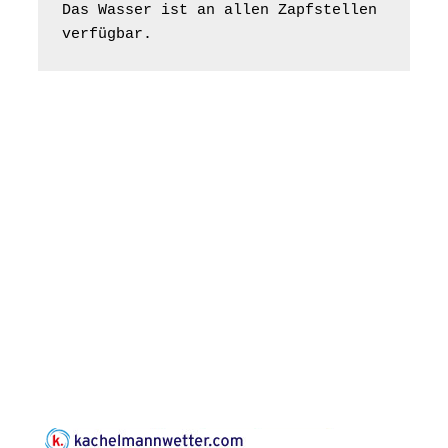
Bilderausstellung:
Das Wasser ist an allen Zapfstellen 
„Kirchen aus Gera
verfügbar.
und der Umgebung
16.08.2026
11:00 Uhr
nordwestlich von
Gera“
Kirche Gera-
Frankenthal, Am Gerberg,
07548 Gera
Konzert: Kraftsdorfer
Musiksommer:
Leonard Cohen
Programm mit Tom
16.08.2026
17:00 Uhr
Horn aus Weimar
07586 Kraftsdorf,
Kirchsteig 1, St Peter &
Paul Kirche
Gottesdienst im
Seniorenheim
Harpersdorf