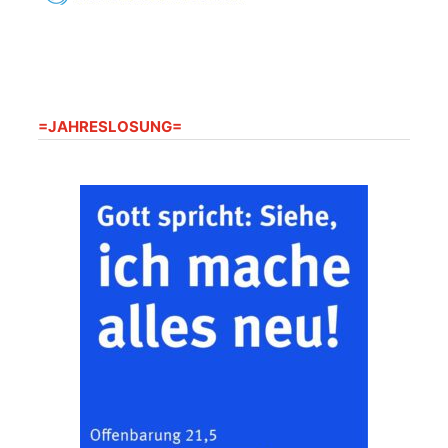
20.08.2026
09:30 Uhr
Seniorenwohnanlage
"Wohnen Plus",
Harpersdorfer Str. 96a,
07586 Kraftsdorf
Frankenthal - Offene
=JAHRESLOSUNG=
Kirche mit
Bilderausstellung:
„Kirchen aus Gera
und der Umgebung
22.08.2026
11:00 Uhr
nordwestlich von
Gera“
Kirche Gera-
Frankenthal, Am Gerberg,
07548 Gera
Zentraler
Familiengottesdienst
zum
Schuljahresbeginn in
23.08.2026
10:00 Uhr
Rüdersdorf