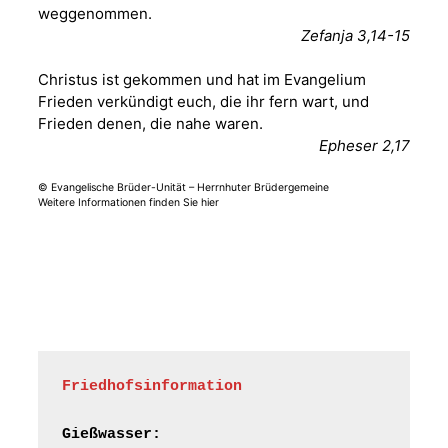
weggenommen.
Fröhliche
Zefanja 3,14-15
Orgelstücke und
12.08.2026
19:00 Uhr
Lieder zum Mitsingen
Christus ist gekommen und hat im Evangelium
Kirche Gera-
Frankenthal, Am Gerberg,
Frieden verkündigt euch, die ihr fern wart, und
07548 Gera
Frieden denen, die nahe waren.
Epheser 2,17
Frankenthal - Offene
© Evangelische Brüder-Unität – Herrnhuter Brüdergemeine
Kirche mit
Weitere Informationen finden Sie hier
Bilderausstellung:
„Kirchen aus Gera
und der Umgebung
15.08.2026
11:00 Uhr
nordwestlich von
Gera“
Kirche Gera-
Frankenthal, Am Gerberg,
07548 Gera
Friedhofsinformation
Frankenthal - Offene
Kirche mit
Gießwasser: