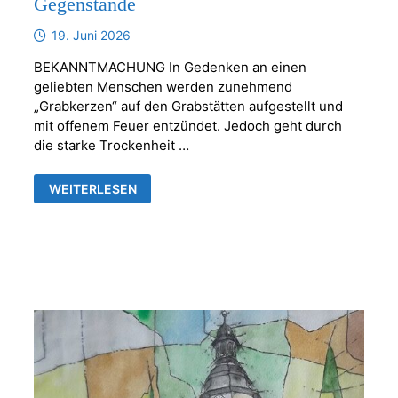
Gegenstände
19. Juni 2026
BEKANNTMACHUNG In Gedenken an einen
geliebten Menschen werden zunehmend
„Grabkerzen“ auf den Grabstätten aufgestellt und
mit offenem Feuer entzündet. Jedoch geht durch
die starke Trockenheit …
KERZEN
WEITERLESEN
ODER
ANDERE
BRENNBARE
GEGENSTÄNDE