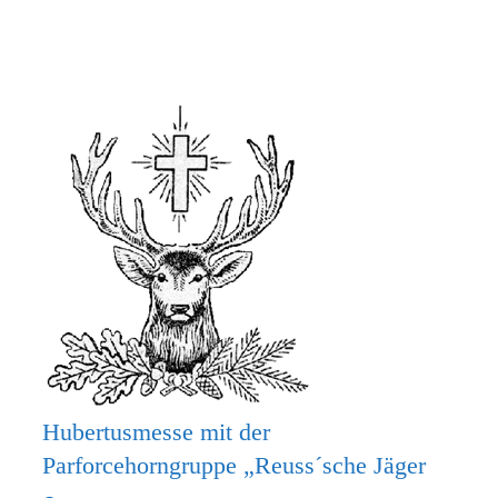
MACH
MIT
BEIM
KRIPPENSPIEL!
Hubertusmesse mit der
Parforcehorngruppe „Reuss´sche Jäger