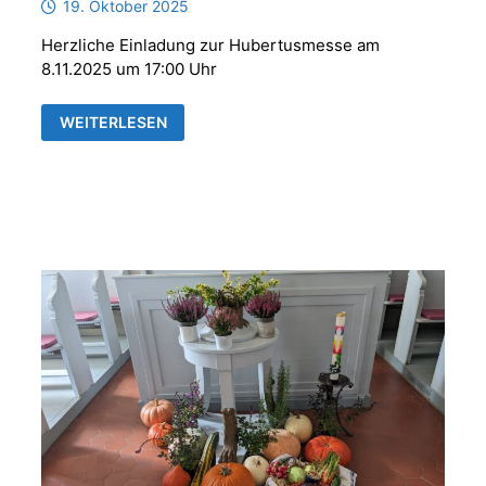
19. Oktober 2025
Herzliche Einladung zur Hubertusmesse am
8.11.2025 um 17:00 Uhr
HUBERTUSMESSE
WEITERLESEN
MIT
DER
PARFORCEHORNGRUPPE
„REUSS
´SCHE
JÄGER