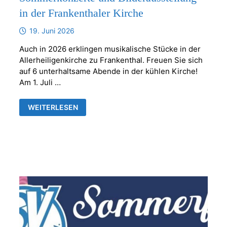
in der Frankenthaler Kirche
19. Juni 2026
Auch in 2026 erklingen musikalische Stücke in der
Allerheiligenkirche zu Frankenthal. Freuen Sie sich
auf 6 unterhaltsame Abende in der kühlen Kirche!
Am 1. Juli …
SOMMERKONZERTE
WEITERLESEN
UND
BILDERAUSSTELLUNG
IN
DER
FRANKENTHALER
KIRCHE