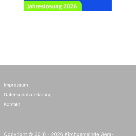
Ev. Pfarrkirche
Rüdersdorf, Rüdersdorf
30, 07586 Kraftsdorf
Frankenthal - Offene
Kirche mit
Bilderausstellung:
„Kirchen aus Gera
und der Umgebung
23.08.2026
11:00 Uhr
nordwestlich von
Gera“
Kirche Gera-
Frankenthal, Am Gerberg,
Impressum
07548 Gera
Datenschutzerklärung
Kreativnachmittag für
Kontakt
Klein & Groß
26.08.2026
16:00 Uhr
Ev. Pfarramt
Rüdersdorf 30, 07586
Kraftsdorf
Copyright © 2016 - 2026 Kirchgemeinde Gera-