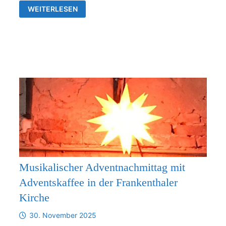
VERBINDLICHE
WEITERLESEN
ZUSAMMENARBEIT
ZWISCHEN
DER
KIRCHGEMEINDE
FRANKENTHAL
UND
DER
KIRCHENGEMEINDE
RÜDERSDORF-
KRAFTSDORF
AB
1.1.2026
Musikalischer Adventnachmittag mit
Adventskaffee in der Frankenthaler
Kirche
30. November 2025