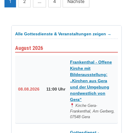
Seitennummerierung
1
2
…
4
Nächste
der
Beiträge
Alle Gottesdienste & Veranstaltungen zeigen →
August 2026
Frankenthal - Offene
Kirche mit
Bilderausstellung:
„Kirchen aus Gera
und der Umgebung
08.08.2026
11:00 Uhr
nordwestlich von
Gera“
Kirche Gera-
Frankenthal, Am Gerberg,
07548 Gera
Gottesdienst -