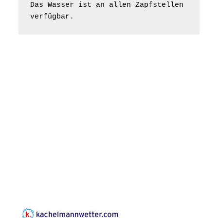
Bilderausstellung:
Das Wasser ist an allen Zapfstellen 
„Kirchen aus Gera
verfügbar.
und der Umgebung
16.08.2026
11:00 Uhr
nordwestlich von
Gera“
Kirche Gera-
Frankenthal, Am Gerberg,
07548 Gera
Konzert: Kraftsdorfer
Musiksommer:
Leonard Cohen
Programm mit Tom
16.08.2026
17:00 Uhr
Horn aus Weimar
07586 Kraftsdorf,
Kirchsteig 1, St Peter &
Paul Kirche
Gottesdienst im
Seniorenheim
Harpersdorf