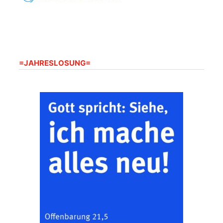
20.08.2026
09:30 Uhr
Seniorenwohnanlage
"Wohnen Plus",
Harpersdorfer Str. 96a,
07586 Kraftsdorf
Frankenthal - Offene
=JAHRESLOSUNG=
Kirche mit
Bilderausstellung:
„Kirchen aus Gera
und der Umgebung
22.08.2026
11:00 Uhr
nordwestlich von
Gera“
Kirche Gera-
Frankenthal, Am Gerberg,
07548 Gera
Zentraler
Familiengottesdienst
zum
Schuljahresbeginn in
23.08.2026
10:00 Uhr
Rüdersdorf