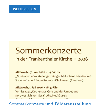
AUSSTELLUNG
WEITERLESEN
VON
JÖRG
NEUHÄUSER
IN
DER
ALLERHEILIGENKIRCHE
FRANKENTHAL
Sommerkonzerte und Bilderausstellung