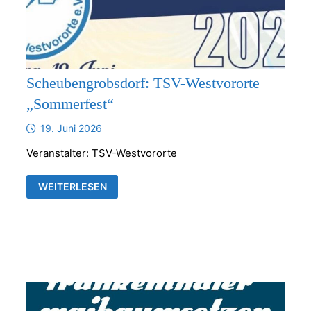
Scheubengrobsdorf: TSV-Westvororte
„Sommerfest“
19. Juni 2026
Veranstalter: TSV-Westvororte
SCHEUBENGROBSDORF:
WEITERLESEN
TSV-
WESTVORORTE
„SOMMERFEST“