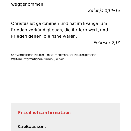
weggenommen.
Fröhliche
Zefanja 3,14-15
Orgelstücke und
12.08.2026
19:00 Uhr
Lieder zum Mitsingen
Christus ist gekommen und hat im Evangelium
Kirche Gera-
Frankenthal, Am Gerberg,
Frieden verkündigt euch, die ihr fern wart, und
07548 Gera
Frieden denen, die nahe waren.
Epheser 2,17
Frankenthal - Offene
© Evangelische Brüder-Unität – Herrnhuter Brüdergemeine
Kirche mit
Weitere Informationen finden Sie hier
Bilderausstellung:
„Kirchen aus Gera
und der Umgebung
15.08.2026
11:00 Uhr
nordwestlich von
Gera“
Kirche Gera-
Frankenthal, Am Gerberg,
07548 Gera
Friedhofsinformation
Frankenthal - Offene
Kirche mit
Gießwasser: