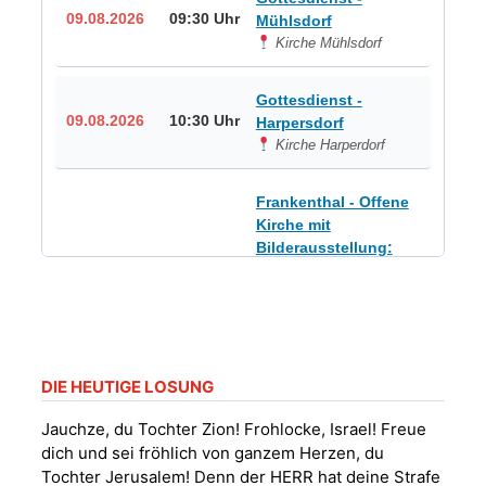
09.08.2026
09:30 Uhr
Mühlsdorf
Kirche Mühlsdorf
Gottesdienst -
09.08.2026
10:30 Uhr
Harpersdorf
Kirche Harperdorf
Frankenthal - Offene
Kirche mit
Bilderausstellung:
„Kirchen aus Gera
und der Umgebung
09.08.2026
11:00 Uhr
nordwestlich von
Gera“
Kirche Gera-
Frankenthal, Am Gerberg,
DIE HEUTIGE LOSUNG
07548 Gera
Jauchze, du Tochter Zion! Frohlocke, Israel! Freue
dich und sei fröhlich von ganzem Herzen, du
Sommerkonzert -
Tochter Jerusalem! Denn der HERR hat deine Strafe
„Sommerorgel“