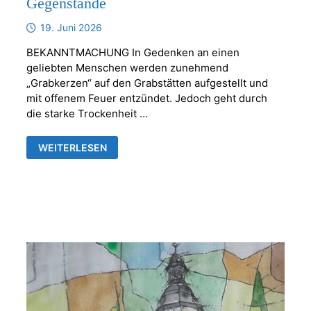
Gegenstände
19. Juni 2026
BEKANNTMACHUNG In Gedenken an einen
geliebten Menschen werden zunehmend
„Grabkerzen“ auf den Grabstätten aufgestellt und
mit offenem Feuer entzündet. Jedoch geht durch
die starke Trockenheit …
KERZEN
WEITERLESEN
ODER
ANDERE
BRENNBARE
GEGENSTÄNDE