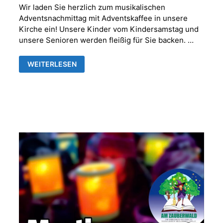
Wir laden Sie herzlich zum musikalischen
Adventsnachmittag mit Adventskaffee in unsere
Kirche ein! Unsere Kinder vom Kindersamstag und
unsere Senioren werden fleißig für Sie backen. …
MUSIKALISCHER
WEITERLESEN
ADVENTNACHMITTAG
MIT
ADVENTSKAFFEE
IN
DER
FRANKENTHALER
KIRCHE