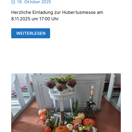
19. Oktober 2025
Herzliche Einladung zur Hubertusmesse am
8.11.2025 um 17:00 Uhr
HUBERTUSMESSE
WEITERLESEN
MIT
DER
PARFORCEHORNGRUPPE
„REUSS
´SCHE
JÄGER