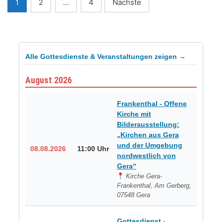
Seitennummerierung
1
2
…
4
Nächste
der
Beiträge
Alle Gottesdienste & Veranstaltungen zeigen →
August 2026
Frankenthal - Offene
Kirche mit
Bilderausstellung:
„Kirchen aus Gera
und der Umgebung
08.08.2026
11:00 Uhr
nordwestlich von
Gera“
Kirche Gera-
Frankenthal, Am Gerberg,
07548 Gera
Gottesdienst -