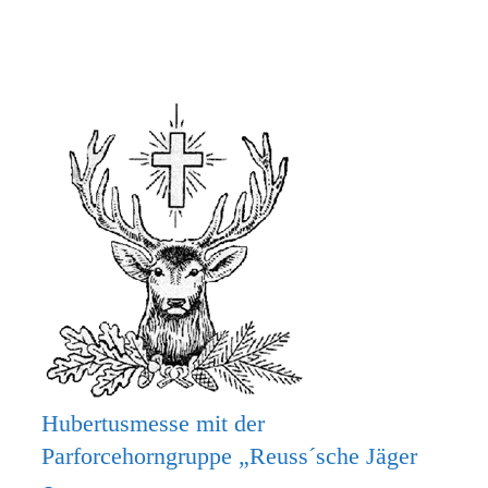
MACH
MIT
BEIM
KRIPPENSPIEL!
Hubertusmesse mit der
Parforcehorngruppe „Reuss´sche Jäger