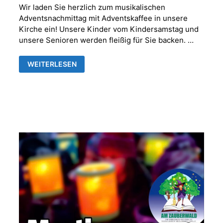
Wir laden Sie herzlich zum musikalischen
Adventsnachmittag mit Adventskaffee in unsere
Kirche ein! Unsere Kinder vom Kindersamstag und
unsere Senioren werden fleißig für Sie backen. …
MUSIKALISCHER
WEITERLESEN
ADVENTNACHMITTAG
MIT
ADVENTSKAFFEE
IN
DER
FRANKENTHALER
KIRCHE