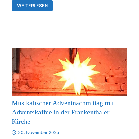
VERBINDLICHE
WEITERLESEN
ZUSAMMENARBEIT
ZWISCHEN
DER
KIRCHGEMEINDE
FRANKENTHAL
UND
DER
KIRCHENGEMEINDE
RÜDERSDORF-
KRAFTSDORF
AB
1.1.2026
Musikalischer Adventnachmittag mit
Adventskaffee in der Frankenthaler
Kirche
30. November 2025