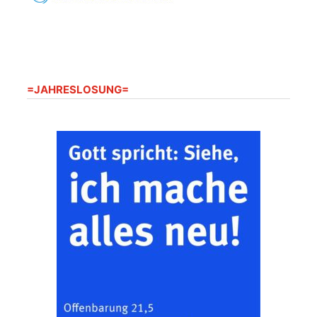
20.08.2026
09:30 Uhr
Seniorenwohnanlage
"Wohnen Plus",
Harpersdorfer Str. 96a,
07586 Kraftsdorf
Frankenthal - Offene
=JAHRESLOSUNG=
Kirche mit
Bilderausstellung:
„Kirchen aus Gera
und der Umgebung
22.08.2026
11:00 Uhr
nordwestlich von
Gera“
Kirche Gera-
Frankenthal, Am Gerberg,
07548 Gera
Zentraler
Familiengottesdienst
zum
Schuljahresbeginn in
23.08.2026
10:00 Uhr
Rüdersdorf