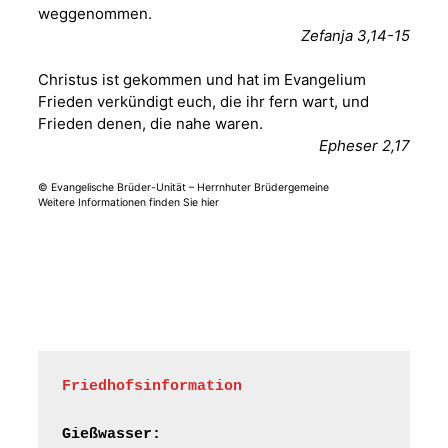
weggenommen.
Fröhliche
Zefanja 3,14-15
Orgelstücke und
12.08.2026
19:00 Uhr
Lieder zum Mitsingen
Christus ist gekommen und hat im Evangelium
Kirche Gera-
Frankenthal, Am Gerberg,
Frieden verkündigt euch, die ihr fern wart, und
07548 Gera
Frieden denen, die nahe waren.
Epheser 2,17
Frankenthal - Offene
© Evangelische Brüder-Unität – Herrnhuter Brüdergemeine
Kirche mit
Weitere Informationen finden Sie hier
Bilderausstellung:
„Kirchen aus Gera
und der Umgebung
15.08.2026
11:00 Uhr
nordwestlich von
Gera“
Kirche Gera-
Frankenthal, Am Gerberg,
07548 Gera
Friedhofsinformation
Frankenthal - Offene
Kirche mit
Gießwasser: