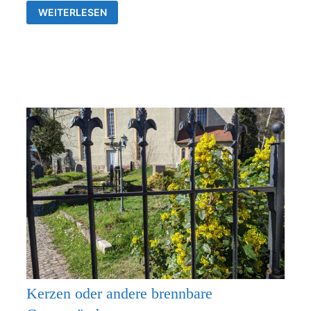
GOTTESDIENSTE
WEITERLESEN
&
VERANSTALTUNGEN
DER
EV.
KIRCHENGEMEINDEN
FRANKENTHAL
UND
RÜDERSDORF-
KRAFTSDORF
Kerzen oder andere brennbare