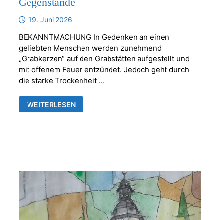
Gegenstände
19. Juni 2026
BEKANNTMACHUNG In Gedenken an einen
geliebten Menschen werden zunehmend
„Grabkerzen“ auf den Grabstätten aufgestellt und
mit offenem Feuer entzündet. Jedoch geht durch
die starke Trockenheit …
KERZEN
WEITERLESEN
ODER
ANDERE
BRENNBARE
GEGENSTÄNDE