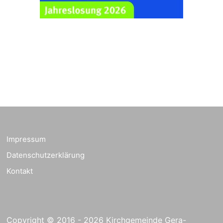
Ev. Pfarrkirche
Rüdersdorf, Rüdersdorf
30, 07586 Kraftsdorf
Frankenthal - Offene
Kirche mit
Bilderausstellung:
„Kirchen aus Gera
und der Umgebung
23.08.2026
11:00 Uhr
nordwestlich von
Gera“
Kirche Gera-
Frankenthal, Am Gerberg,
Impressum
07548 Gera
Datenschutzerklärung
Kreativnachmittag für
Kontakt
Klein & Groß
26.08.2026
16:00 Uhr
Ev. Pfarramt
Rüdersdorf 30, 07586
Kraftsdorf
Copyright © 2016 - 2026 Kirchgemeinde Gera-