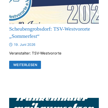
Scheubengrobsdorf: TSV-Westvororte
„Sommerfest“
19. Juni 2026
Veranstalter: TSV-Westvororte
SCHEUBENGROBSDORF:
WEITERLESEN
TSV-
WESTVORORTE
„SOMMERFEST“