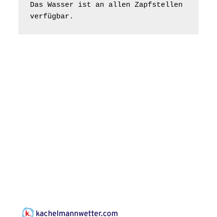
Bilderausstellung:
Das Wasser ist an allen Zapfstellen 
„Kirchen aus Gera
verfügbar.
und der Umgebung
16.08.2026
11:00 Uhr
nordwestlich von
Gera“
Kirche Gera-
Frankenthal, Am Gerberg,
07548 Gera
Konzert: Kraftsdorfer
Musiksommer:
Leonard Cohen
Programm mit Tom
16.08.2026
17:00 Uhr
Horn aus Weimar
07586 Kraftsdorf,
Kirchsteig 1, St Peter &
Paul Kirche
Gottesdienst im
Seniorenheim
Harpersdorf