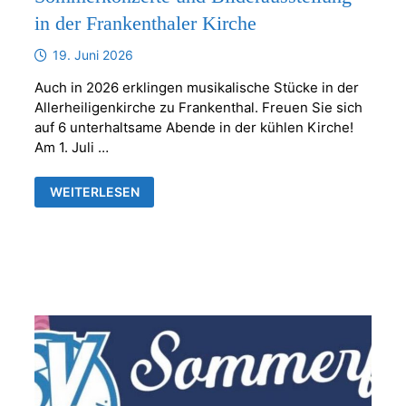
in der Frankenthaler Kirche
19. Juni 2026
Auch in 2026 erklingen musikalische Stücke in der
Allerheiligenkirche zu Frankenthal. Freuen Sie sich
auf 6 unterhaltsame Abende in der kühlen Kirche!
Am 1. Juli …
SOMMERKONZERTE
WEITERLESEN
UND
BILDERAUSSTELLUNG
IN
DER
FRANKENTHALER
KIRCHE