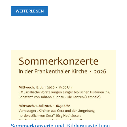
AUSSTELLUNG
WEITERLESEN
VON
JÖRG
NEUHÄUSER
IN
DER
ALLERHEILIGENKIRCHE
FRANKENTHAL
Sommerkonzerte und Bilderausstellung