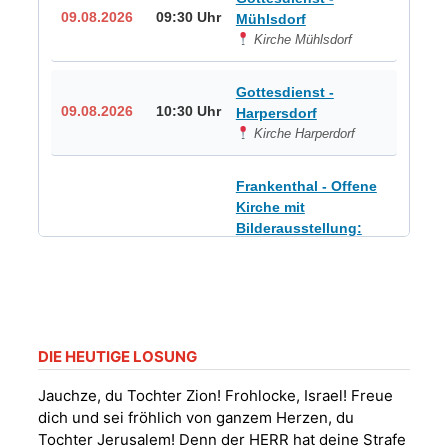
09.08.2026
09:30 Uhr
Mühlsdorf
Kirche Mühlsdorf
Gottesdienst -
09.08.2026
10:30 Uhr
Harpersdorf
Kirche Harperdorf
Frankenthal - Offene
Kirche mit
Bilderausstellung:
„Kirchen aus Gera
und der Umgebung
09.08.2026
11:00 Uhr
nordwestlich von
Gera“
Kirche Gera-
Frankenthal, Am Gerberg,
DIE HEUTIGE LOSUNG
07548 Gera
Jauchze, du Tochter Zion! Frohlocke, Israel! Freue
dich und sei fröhlich von ganzem Herzen, du
Sommerkonzert -
Tochter Jerusalem! Denn der HERR hat deine Strafe
„Sommerorgel“