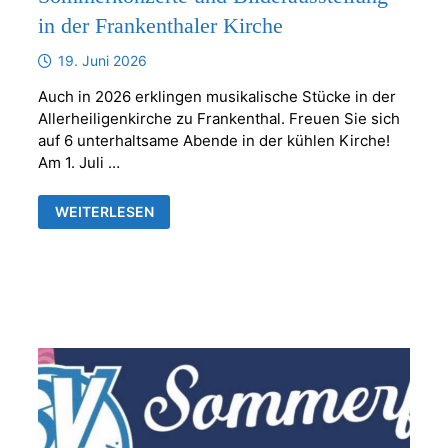
in der Frankenthaler Kirche
19. Juni 2026
Auch in 2026 erklingen musikalische Stücke in der
Allerheiligenkirche zu Frankenthal. Freuen Sie sich
auf 6 unterhaltsame Abende in der kühlen Kirche!
Am 1. Juli …
SOMMERKONZERTE
WEITERLESEN
UND
BILDERAUSSTELLUNG
IN
DER
FRANKENTHALER
KIRCHE