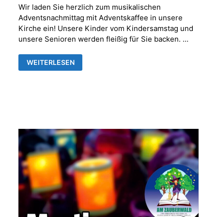
Wir laden Sie herzlich zum musikalischen
Adventsnachmittag mit Adventskaffee in unsere
Kirche ein! Unsere Kinder vom Kindersamstag und
unsere Senioren werden fleißig für Sie backen. …
MUSIKALISCHER
WEITERLESEN
ADVENTNACHMITTAG
MIT
ADVENTSKAFFEE
IN
DER
FRANKENTHALER
KIRCHE