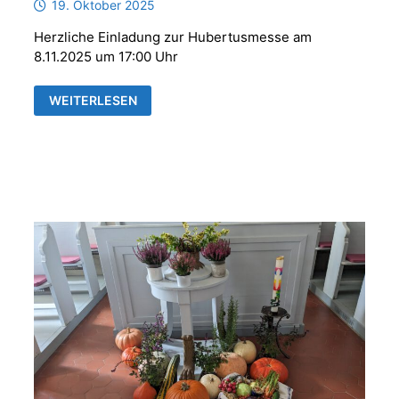
19. Oktober 2025
Herzliche Einladung zur Hubertusmesse am
8.11.2025 um 17:00 Uhr
HUBERTUSMESSE
WEITERLESEN
MIT
DER
PARFORCEHORNGRUPPE
„REUSS
´SCHE
JÄGER