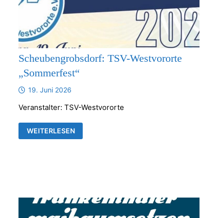
Scheubengrobsdorf: TSV-Westvororte
„Sommerfest“
19. Juni 2026
Veranstalter: TSV-Westvororte
SCHEUBENGROBSDORF:
WEITERLESEN
TSV-
WESTVORORTE
„SOMMERFEST“