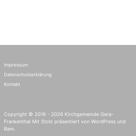
Ev. Pfarrkirche
Rüdersdorf, Rüdersdorf
30, 07586 Kraftsdorf
Frankenthal - Offene
Kirche mit
Bilderausstellung:
„Kirchen aus Gera
und der Umgebung
23.08.2026
11:00 Uhr
nordwestlich von
Impressum
Gera“
Datenschutzerklärung
Kirche Gera-
Frankenthal, Am Gerberg,
Kontakt
07548 Gera
Kreativnachmittag für
Klein & Groß
Copyright © 2016 - 2026 Kirchgemeinde Gera-
26.08.2026
16:00 Uhr
Ev. Pfarramt
Rüdersdorf 30, 07586
Frankenthal Mit Stolz präsentiert von
WordPress
und
Kraftsdorf
Bam
.