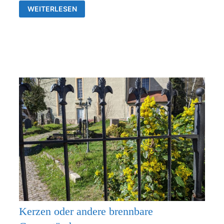
GOTTESDIENSTE
WEITERLESEN
&
VERANSTALTUNGEN
DER
EV.
KIRCHENGEMEINDEN
FRANKENTHAL
UND
RÜDERSDORF-
KRAFTSDORF
Kerzen oder andere brennbare