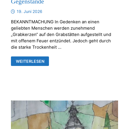
Gegenstände
19. Juni 2026
BEKANNTMACHUNG In Gedenken an einen
geliebten Menschen werden zunehmend
„Grabkerzen“ auf den Grabstätten aufgestellt und
mit offenem Feuer entzündet. Jedoch geht durch
die starke Trockenheit …
KERZEN
WEITERLESEN
ODER
ANDERE
BRENNBARE
GEGENSTÄNDE