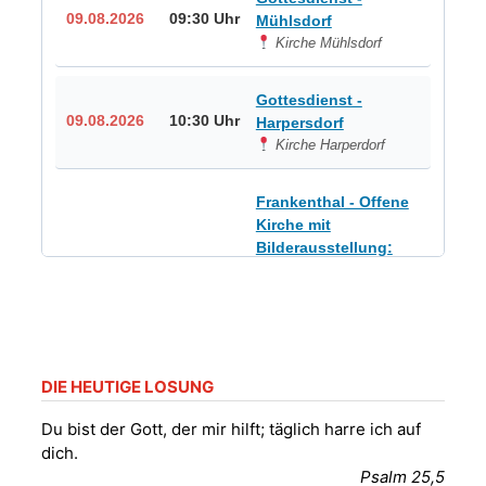
09.08.2026
09:30 Uhr
Mühlsdorf
Kirche Mühlsdorf
Gottesdienst -
09.08.2026
10:30 Uhr
Harpersdorf
Kirche Harperdorf
Frankenthal - Offene
Kirche mit
Bilderausstellung:
„Kirchen aus Gera
und der Umgebung
09.08.2026
11:00 Uhr
nordwestlich von
Gera“
Kirche Gera-
Frankenthal, Am Gerberg,
DIE HEUTIGE LOSUNG
07548 Gera
Du bist der Gott, der mir hilft; täglich harre ich auf
dich.
Sommerkonzert -
Psalm 25,5
„Sommerorgel“