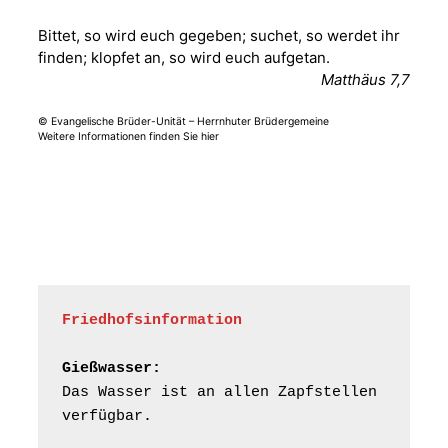
Fröhliche
Bittet, so wird euch gegeben; suchet, so werdet ihr
Orgelstücke und
12.08.2026
19:00 Uhr
finden; klopfet an, so wird euch aufgetan.
Lieder zum Mitsingen
Matthäus 7,7
Kirche Gera-
Frankenthal, Am Gerberg,
07548 Gera
© Evangelische Brüder-Unität – Herrnhuter Brüdergemeine
Weitere Informationen finden Sie hier
Frankenthal - Offene
Kirche mit
Bilderausstellung:
„Kirchen aus Gera
und der Umgebung
15.08.2026
11:00 Uhr
nordwestlich von
Gera“
Kirche Gera-
Friedhofsinformation
Frankenthal, Am Gerberg,
07548 Gera
Gießwasser:
Das Wasser ist an allen Zapfstellen 
Frankenthal - Offene
verfügbar.
Kirche mit