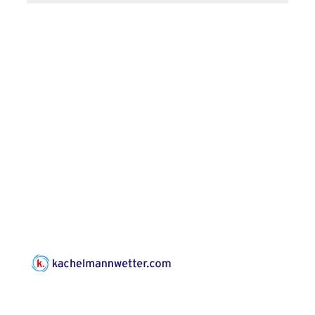
Bilderausstellung:
„Kirchen aus Gera
und der Umgebung
16.08.2026
11:00 Uhr
nordwestlich von
Gera“
Kirche Gera-
Frankenthal, Am Gerberg,
07548 Gera
Konzert: Kraftsdorfer
Musiksommer:
Leonard Cohen
Programm mit Tom
16.08.2026
17:00 Uhr
Horn aus Weimar
07586 Kraftsdorf,
Kirchsteig 1, St Peter &
Paul Kirche
Gottesdienst im
Seniorenheim
Harpersdorf