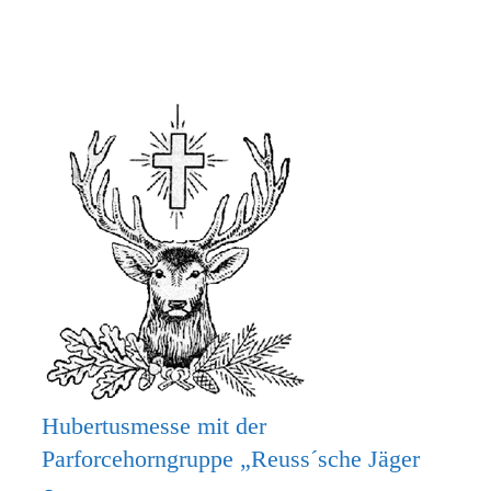
MACH
MIT
BEIM
KRIPPENSPIEL!
Hubertusmesse mit der
Parforcehorngruppe „Reuss´sche Jäger