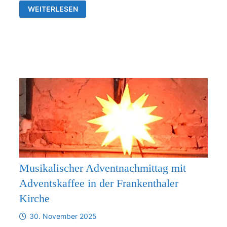
VERBINDLICHE
WEITERLESEN
ZUSAMMENARBEIT
ZWISCHEN
DER
KIRCHGEMEINDE
FRANKENTHAL
UND
DER
KIRCHENGEMEINDE
RÜDERSDORF-
KRAFTSDORF
AB
1.1.2026
Musikalischer Adventnachmittag mit
Adventskaffee in der Frankenthaler
Kirche
30. November 2025