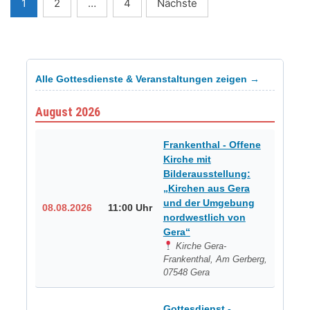
Seitennummerierung
1
2
…
4
Nächste
der
Beiträge
Alle Gottesdienste & Veranstaltungen zeigen →
August 2026
Frankenthal - Offene
Kirche mit
Bilderausstellung:
„Kirchen aus Gera
und der Umgebung
08.08.2026
11:00 Uhr
nordwestlich von
Gera“
Kirche Gera-
Frankenthal, Am Gerberg,
07548 Gera
Gottesdienst -