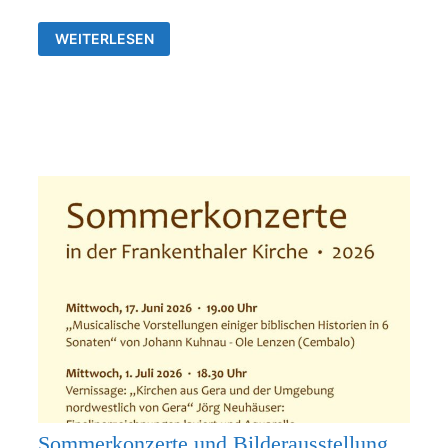
AUSSTELLUNG
WEITERLESEN
VON
JÖRG
NEUHÄUSER
IN
DER
ALLERHEILIGENKIRCHE
FRANKENTHAL
Sommerkonzerte und Bilderausstellung