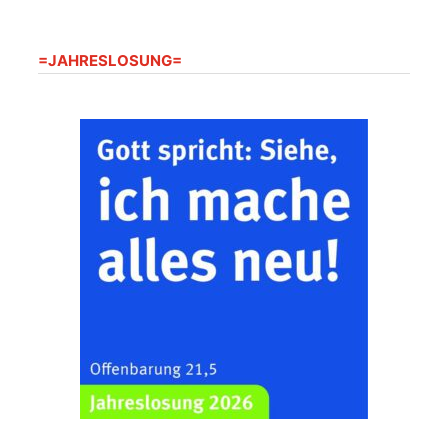
20.08.2026
09:30 Uhr
Seniorenwohnanlage
"Wohnen Plus",
Harpersdorfer Str. 96a,
=JAHRESLOSUNG=
07586 Kraftsdorf
Frankenthal - Offene
Kirche mit
Bilderausstellung:
„Kirchen aus Gera
und der Umgebung
22.08.2026
11:00 Uhr
nordwestlich von
Gera“
Kirche Gera-
Frankenthal, Am Gerberg,
07548 Gera
Zentraler
Familiengottesdienst
zum
Schuljahresbeginn in
23.08.2026
10:00 Uhr
Rüdersdorf